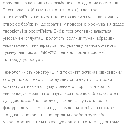
розмірів, що важливо для різьбових і посадкових елементів.
Пассивування (блакитне, жовте, чорне) підсилює
антикорозійні властивості та покращує вигляд. Нікелювання
створює бар’єрну і декоративну поверхню, хромування додає
твердість і зносостійкість. Вибір технології визначається
умовами експлуатації: вологість, соляний туман, абразивні
навантаження, температура. Тестування у камері соляного
туману (наприклад, 240–720 годин для різних систем)
підтверджує ресурс.
Технологічність конструкції під покриття включає рівномірний
доступ покриттєносія, продуману систему підвісів, зони
контакту з шинами струму, дренаж отворів і мінімізацію
«кишень», де може накопичуватися порошок або електроліт.
Для дрібносерійної продукції важлива гнучкість: колір,
фактура, локальні маски під заземлення, різьби та посадки.
Поєднання покриттів з попереднім дробеструєм або
мікрошорсткуванням покращує довговічність на відкритому