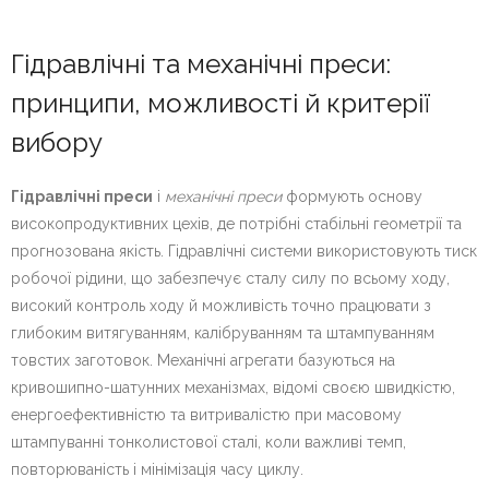
Гідравлічні та механічні преси:
принципи, можливості й критерії
вибору
Гідравлічні преси
і
механічні преси
формують основу
високопродуктивних цехів, де потрібні стабільні геометрії та
прогнозована якість. Гідравлічні системи використовують тиск
робочої рідини, що забезпечує сталу силу по всьому ходу,
високий контроль ходу й можливість точно працювати з
глибоким витягуванням, калібруванням та штампуванням
товстих заготовок. Механічні агрегати базуються на
кривошипно-шатунних механізмах, відомі своєю швидкістю,
енергоефективністю та витривалістю при масовому
штампуванні тонколистової сталі, коли важливі темп,
повторюваність і мінімізація часу циклу.