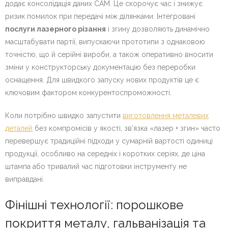
додає консолідація даних CAM. Це скорочує час і знижує
ризик помилок при передачі між ділянками. Інтегровані
послуги лазерного різання
і згину дозволяють динамічно
масштабувати партії, випускаючи прототипи з однаковою
точністю, що й серійні вироби, а також оперативно вносити
зміни у конструкторську документацію без переробки
оснащення. Для швидкого запуску нових продуктів це є
ключовим фактором конкурентоспроможності.
Коли потрібно швидко запустити
виготовлення металевих
деталей
без компромісів у якості, зв’язка «лазер + згин» часто
перевершує традиційні підходи у сумарній вартості одиниці
продукції, особливо на середніх і коротких серіях, де ціна
штампа або тривалий час підготовки інструменту не
виправдані.
Фінішні технології: порошкове
покриття металу, гальванізація та