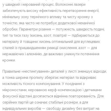
у швидкий і керований процес. Волоконні лазери
забезпечують високу ефективність перетворення енергії,
мінімальну зону термічного впливу та чисту кромку з
точністю, яка часто не потребує додаткової механічної
обробки. Параметри різання — потужність, швидкість подачі,
тип та тиск газу (кисень, азот, повітря) — підбираються до
матеріалу й товщини: кисень оптимальний для вуглецевих
сталей із пришвидшенням реакції окислення, азот — для
нержавіючих і алюмінію, де важливо уникнути потемніння
кромки.
Правильне «нестингування» деталей у листі зменшує відходи,
а тонка ширина пропилу зберігає матеріал та відкриває
можливість тісного компонування. У поєднанні з
мікромостами, керованою керф-компенсацією і датчиками
фокусної відстані досягається відмінна повторюваність. Для
серійних партій це означає стабільні розміри, а для
індивідуальних виробів — свободу дизайну без витрат на