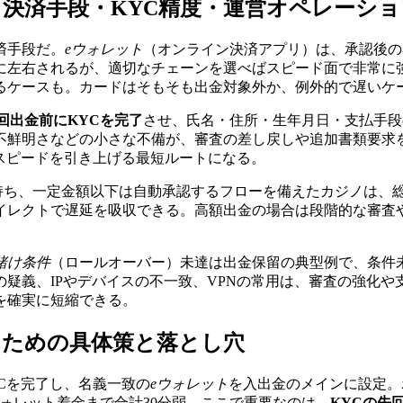
決済手段・KYC精度・運営オペレーショ
済手段だ。
eウォレット
（オンライン決済アプリ）は、承認後の
に左右されるが、適切なチェーンを選べばスピード面で非常に
るケースも。カードはそもそも出金対象外か、例外的で遅いケ
回出金前にKYCを完了
させ、氏名・住所・生年月日・支払手段
不鮮明さなどの小さな不備が、審査の差し戻しや追加書類要求を
スピードを引き上げる最短ルートになる。
持ち、一定金額以下は自動承認するフローを備えたカジノは、総
イレクトで遅延を吸収できる。高額出金の場合は段階的な審査
賭け条件
（ロールオーバー）未達は出金保留の典型例で、条件
の疑義、IPやデバイスの不一致、VPNの常用は、審査の強化
を確実に短縮できる。
るための具体策と落とし穴
Cを完了し、名義一致の
eウォレット
を入出金のメインに設定。
ォレット着金まで合計30分弱。ここで重要なのは、
KYCの先