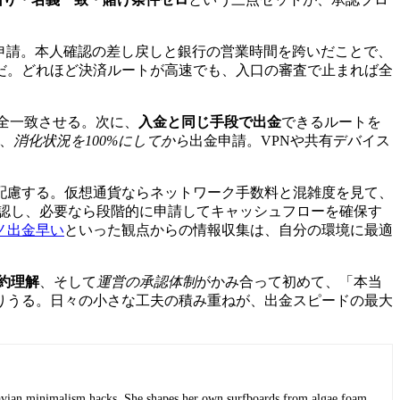
申請。本人確認の差し戻しと銀行の営業時間を跨いだことで、
だ。どれほど決済ルートが高速でも、入口の審査で止まれば全
全一致させる。次に、
入金と同じ手段で出金
できるルートを
、
消化状況を100%にしてから
出金申請。VPNや共有デバイス
配慮する。仮想通貨ならネットワーク手数料と混雑度を見て、
認し、必要なら段階的に申請してキャッシュフローを確保す
ノ出金早い
といった観点からの情報収集は、自分の環境に最適
約理解
、そして
運営の承認体制
がかみ合って初めて、「本当
りうる。日々の小さな工夫の積み重ねが、出金スピードの最大
navian minimalism hacks. She shapes her own surfboards from algae foam