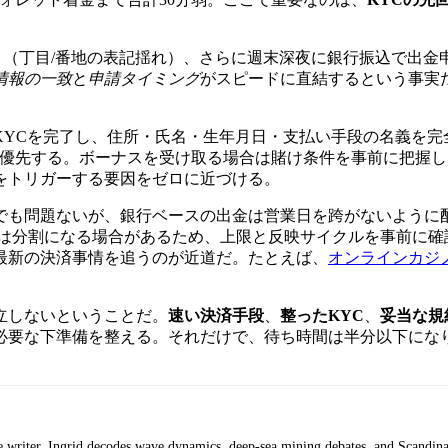
り（丁目/番地の表記揺れ）、さらに週末深夜に銀行振込で出金
情報の一致
と
申請タイミング
がスピードに直結するという事実
KYCを完了し、住所・氏名・生年月日・支払い手段の名義を完
を優先する。ボーナスを受け取る場合は賭け条件を事前に把握し
をトリガーする要因をゼロに近づける。
でも問題ないが、銀行ベースの出金は営業日を跨がないように
は分割になる場合があるため、上限と反映サイクルを事前に確
最新の決済事情を追うのが近道だ。たとえば、
オンラインカジ
立しないということだ。
速い決済手段
、
整ったKYC
、
妥当な規
必要な下準備を整える。それだけで、待ち時間は半分以下にな
e writer. Ingrid decodes wave dynamics, deep-sea mining debates, and Scandi