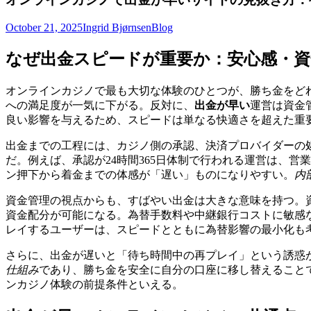
October 21, 2025
Ingrid Bjørnsen
Blog
なぜ出金スピードが重要か：安心感・資
オンラインカジノで最も大切な体験のひとつが、勝ち金をど
への満足度が一気に下がる。反対に、
出金が早い
運営は資金
良い影響を与えるため、スピードは単なる快適さを超えた重
出金までの工程には、カジノ側の承認、決済プロバイダーの
だ。例えば、承認が24時間365日体制で行われる運営は、
ン押下から着金までの体感が「遅い」ものになりやすい。
内
資金管理の視点からも、すばやい出金は大きな意味を持つ。
資金配分が可能になる。為替手数料や中継銀行コストに敏感
レイするユーザーは、スピードとともに為替影響の最小化も
さらに、出金が遅いと「待ち時間中の再プレイ」という誘惑
仕組み
であり、勝ち金を安全に自分の口座に移し替えること
ンカジノ体験の前提条件といえる。