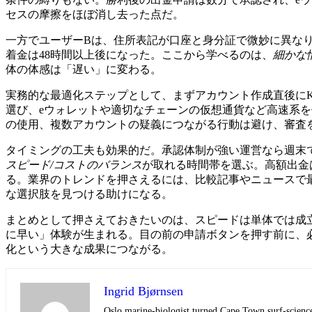
セスの摩擦をほぼ消し去った点だ。
一方でユーザーBは、住所表記が口座と身分証で微妙に異な
着金は48時間以上後になった。ここから学べるのは、
細かな
体の体感は「遅い」に変わる。
実務的な最適化ステップとして、まずアカウント作成直後に
選び、eウォレットや適切なチェーンの仮想通貨など高速系
の使用、複数アカウントの疑義につながる行動は避け、審査
タイミングの工夫も効果的だ。承認体制が強い運営なら週末
スピード/コストのバランス
が取れる時間帯を選ぶ。高額出金
る。業界のトレンドを押さえるには、比較記事やニュースで
な選択肢を見つける助けになる。
まとめとして押さえておきたいのは、スピードは単体では成
に早い」体験が生まれる。目の前の申請ボタンを押す前に、
化という大きな成果につながる。
Ingrid Bjørnsen
Oslo marine-biologist turned Cape Town surf-scienc