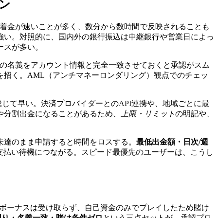
ン
着金が速いことが多く、数分から数時間で反映されることも
強い。対照的に、国内外の銀行振込は中継銀行や営業日によっ
ースが多い。
の名義をアカウント情報と完全一致させておくと承認がスム
招く。AML（アンチマネーロンダリング）観点でのチェッ
じて早い。決済プロバイダーとのAPI連携や、地域ごとに最
や分割出金になることがあるため、
上限・リミット
の明記や、
未達のまま申請すると時間をロスする。
最低出金額・日次/週
や支払い待機につながる。スピード最優先のユーザーは、こうし
ボーナスは受け取らず、自己資金のみでプレイしたため賭け
回り・名義一致・賭け条件ゼロ
という三点セットが、承認プロ