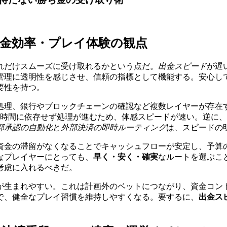
金効率・プレイ体験の観点
れだけスムーズに受け取れるかという点だ。
出金スピード
が遅
管理に透明性を感じさせ、信頼の指標として機能する。安心し
要性を持つ。
処理、銀行やブロックチェーンの確認など複数レイヤーが存在
営業時間に依存せず処理が進むため、体感スピードが速い。逆に
部承認の自動化
と
外部決済の即時ルーティング
は、スピードの
資金の滞留がなくなることでキャッシュフローが安定し、予算
なプレイヤーにとっても、
早く・安く・確実
なルートを選ぶこ
考慮に入れるべきだ。
が生まれやすい。これは計画外のベットにつながり、資金コン
で、健全なプレイ習慣を維持しやすくなる。要するに、
出金ス