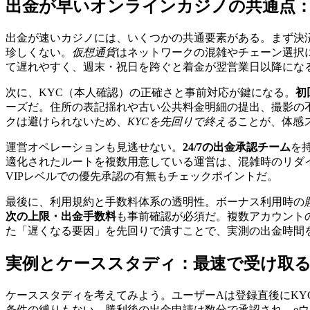
出金が早いオンラインカジノの共通点：
出金が速いカジノには、いくつかの共通要素がある。まず決
珍しくない。
仮想通貨
はネットワークの混雑やチェーン選択
て遅れやすく、週末・祝日を跨ぐと着金が翌営業日以降にな
次に、KYC（本人確認）の正確さと事前対応が鍵になる。
初
ーズだ。住所の表記揺れや古い公共料金明細の提出、撮影の
クは避けられないため、
KYCを先回りで終える
ことが、体感
運営オペレーションも見逃せない。
24/7の出金承認チーム
を
適化されたルートを複数用意している運営は、混雑時のリダ
VIPレベルでの優先承認の有無もチェックポイントだ。
最後に、利用規約と手数料体系の透明性。ボーナス利用時の
次の上限・出金手数料
も事前確認が必須だ。複数アカウント
た「遅くなる要因」を先回りで潰すことで、実測の出金時間
実例とケーススタディ：最速で受け取
ケーススタディを考えてみよう。ユーザーAは登録直後にKY
条件の縛りもない。勝利後の出金申請は数分で承認され、eウ