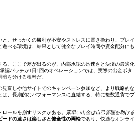
いと、せっかくの勝利が不安やストレスに置き換わり、プレイ
て遊べる環境は、結果として健全なプレイ時間や資金配分にも
する。ここで差が出るのが、内部承認の迅速さと決済の最適化
、承認バッチが1日1回のオペレーションでは、実際の出金ボタ
明暗を分ける根幹だ。
の見直しや他サイトでのキャンペーン参加など、より戦略的な
とは、長期的なパフォーマンスに直結する。特に複数通貨でプ
トロールを崩すリスクがある。
素早い出金は自己管理を助ける
ピードの速さは楽しさと健全性の両輪
であり、快適なオンライ