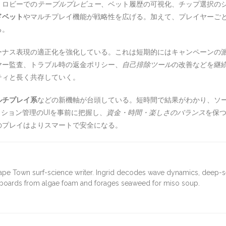
、ロビーでの
テーブルプレビュー
、ベット履歴の可視化、チップ選択の
ドベット
やマルチプレイ機能が戦略性を広げる。加えて、プレイヤーご
る。
ーナス表現の適正化を強化している。これは短期的にはキャンペーンの
ヤー監査、トラブル時の
返金ポリシー、
自己排除ツール
の改善などを継
ティと長く共存していく。
ルチプレイ系
などの新機軸が台頭している。短時間で結果がわかり、ソ
ション管理のUIを事前に把握し、
資金・時間・楽しさのバランス
を保
のプレイはよりスマートで安全になる。
ape Town surf-science writer. Ingrid decodes wave dynamics, deep-
fboards from algae foam and forages seaweed for miso soup.