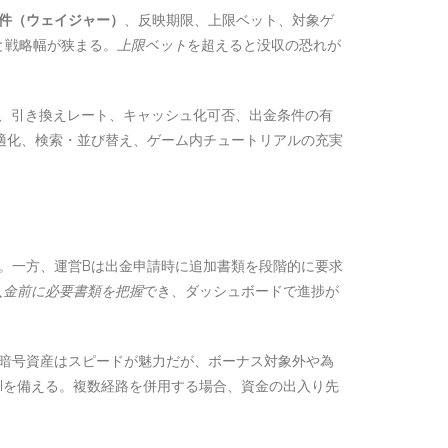
件（ウェイジャー）
、反映期限、上限ベット、対象ゲ
と戦略幅が狭まる。
上限ベット
を超えると没収の恐れが
が、引き換えレート、キャッシュ化可否、出金条件の有
適化、検索・並び替え、ゲーム内チュートリアルの充実
。一方、運営Bは出金申請時に追加書類を段階的に要求
入金前に必要書類を把握
でき、ダッシュボードで進捗が
や暗号資産はスピードが魅力だが、ボーナス対象外や為
Iを備える。複数経路を併用する場合、資金の出入り先