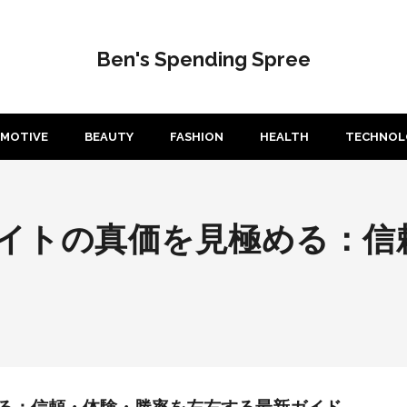
Ben's Spending Spree
MOTIVE
BEAUTY
FASHION
HEALTH
TECHNOL
イトの真価を見極める：信