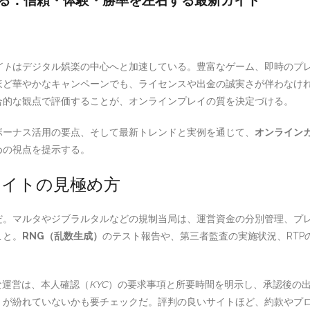
る：信頼・体験・勝率を左右する最新ガイド
イト
はデジタル娯楽の中心へと加速している。豊富なゲーム、即時のプ
ほど華やかなキャンペーンでも、ライセンスや出金の誠実さが伴わなけ
合的な観点で評価することが、オンラインプレイの質を決定づける。
ボーナス活用の要点、そして最新トレンドと実例を通じて、
オンライン
めの視点を提示する。
サイトの見極め方
だ。マルタやジブラルタルなどの規制当局は、運営資金の分別管理、プ
こと。
RNG（乱数生成）
のテスト報告や、第三者監査の実施状況、RT
な運営は、本人確認（
KYC
）の要求事項と所要時間を明示し、承認後の
）が紛れていないかも要チェックだ。評判の良いサイトほど、約款やプ