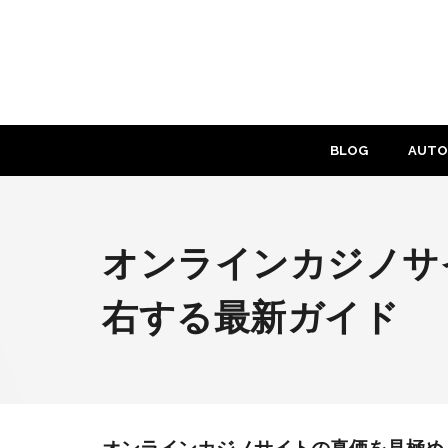
Skip
to
content
BLOG
AUTO
オンラインカジノサ
右する最新ガイド