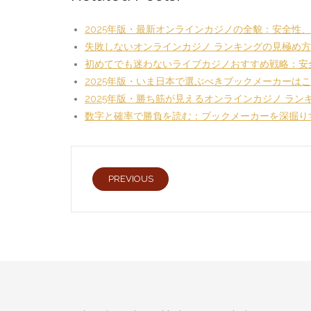
2025年版・最新オンラインカジノの全貌：安全性
失敗しないオンラインカジノ ランキングの見極め
初めてでも迷わないライブカジノおすすめ戦略：安
2025年版・いま日本で選ぶべきブックメーカーは
2025年版・勝ち筋が見えるオンラインカジノ ラン
数字と確率で勝負を読む：ブックメーカーを深掘り
PREVIOUS