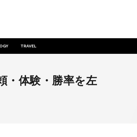
OGY
TRAVEL
頼・体験・勝率を左