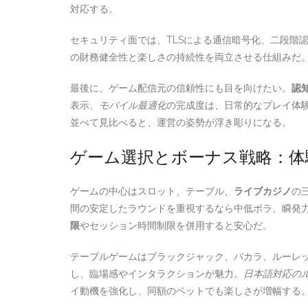
対応する。
セキュリティ面では、TLSによる通信暗号化、二段階
の財務健全性と楽しさの持続性を両立させる仕組みだ
最後に、ゲーム配信元の信頼性にも目を向けたい。
認
表示、
モバイル最適化
の完成度は、日常的なプレイ体
並べて見比べると、運営の姿勢が浮き彫りになる。
ゲーム選択とボーナス戦略：体
ゲームの中心はスロット、テーブル、
ライブカジノ
の
間の安定したラウンドを重視するなら中低ボラ、瞬発
限
やセッション時間制限を併用すると安心だ。
テーブルゲームはブラックジャック、バカラ、ルーレッ
し、臨場感やインタラクションが魅力。
日本語対応の
イ動機を強化し、同額のベットでも楽しさが増幅する