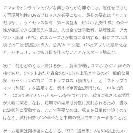
スマホ
でオンライン
カジノ
を楽しみながら
稼ぐ
には、運任せではな
く再現可能性のあるプロセスが必要になる。最初の要点は「どこで
遊ぶか」。ライセンス保有、第三者監査、RNG（乱数生成）の公平
性が確認できる運営先を選ぶ。入出金では手数料、処理速度、アカ
ウント認証（KYC）のスムーズさが収益に直結する。特にスマホ環
境では二段階認証の導入、公共Wi-Fi回避、OSとアプリの最新化な
ど、セキュリティに抜け目を作らないことがスタート地点だ。
次に「何をどのくらい賭けるか」。資金管理は
スマホ カジノ 稼ぐ
の
核であり、1ベットあたり資金の1～2％を上限とするのが一般的な目
安。セッションの前に「ストップロス（損切り）」と「ストップウ
ィン（利確）」を設定する。例えば軍資金5万円なら、-10％で終
了、+10％で終了といったルールを持つだけで、感情に流される場面
が大幅に減る。なお、短期での結果は分散に支配されるため、勝敗
は波状的に変動する。ここで重要なのは、収支を日単位で追うので
はなく、試行回数1,000単位など中期の視点でモニターすることだ。
ゲーム選択は期待値を左右する。RTP（還元率）が96％以上のスロ