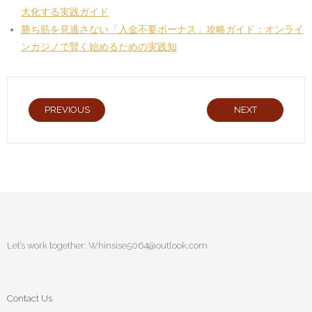
大化する実践ガイド
勝ち筋を見逃さない「入金不要ボーナス」攻略ガイド：オンライ
ンカジノで賢く始めるための実践知
PREVIOUS
NEXT
Let’s work together:
Whinsise5064@outlook.com
Contact Us