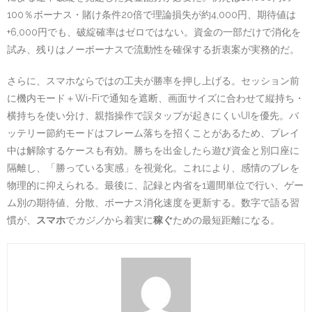
100％ボーナス・賭け条件20倍で理論損失が約4,000円、期待値は
+6,000円でも、破綻確率はゼロではない。資金の一部だけで消化を
試み、残りはノーボーナスで流動性を確保する折衷案が実務的だ。
さらに、スマホならではの工夫が勝率を押し上げる。セッション前
に機内モード＋Wi-Fiで通知を遮断、画面サイズに合わせて縦持ち・
横持ちを使い分け、親指操作で誤タップが起きにくいUIを優先。バ
ッテリー節約モードはフレーム落ちを招くことがあるため、プレイ
中は解除するケースも有効。勝ちを出金したら遊び資金と別口座に
隔離し、「勝っている実感」を視覚化。これにより、感情のブレを
物理的に抑えられる。最後に、記録と内省を1週間単位で行い、ゲー
ム別の期待値、分散、ボーナス消化速度を更新する。数字で語る習
慣が、
スマホ
で
カジノ
から着実に
稼ぐ
ための最短距離になる。