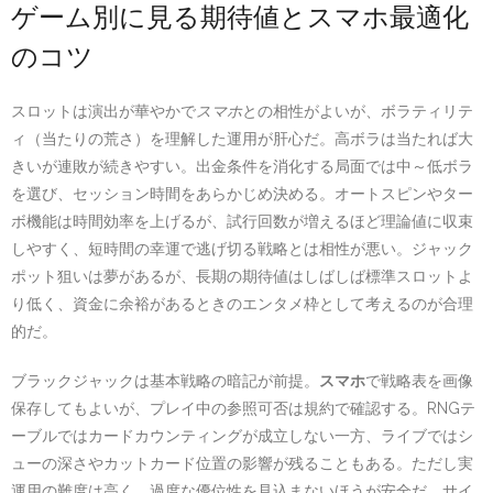
ゲーム別に見る期待値とスマホ最適化
のコツ
スロットは演出が華やかで
スマホ
との相性がよいが、ボラティリテ
ィ（当たりの荒さ）を理解した運用が肝心だ。高ボラは当たれば大
きいが連敗が続きやすい。出金条件を消化する局面では中～低ボラ
を選び、セッション時間をあらかじめ決める。オートスピンやター
ボ機能は時間効率を上げるが、試行回数が増えるほど理論値に収束
しやすく、短時間の幸運で逃げ切る戦略とは相性が悪い。ジャック
ポット狙いは夢があるが、長期の期待値はしばしば標準スロットよ
り低く、資金に余裕があるときのエンタメ枠として考えるのが合理
的だ。
ブラックジャックは基本戦略の暗記が前提。
スマホ
で戦略表を画像
保存してもよいが、プレイ中の参照可否は規約で確認する。RNGテ
ーブルではカードカウンティングが成立しない一方、ライブではシ
ューの深さやカットカード位置の影響が残ることもある。ただし実
運用の難度は高く、過度な優位性を見込まないほうが安全だ。サイ