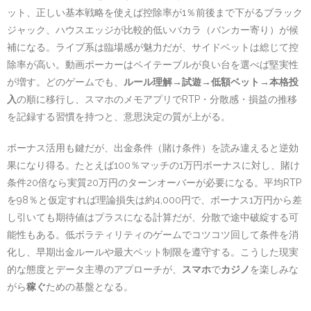
ット、正しい基本戦略を使えば控除率が1％前後まで下がるブラック
ジャック、ハウスエッジが比較的低いバカラ（バンカー寄り）が候
補になる。ライブ系は臨場感が魅力だが、サイドベットは総じて控
除率が高い。動画ポーカーはペイテーブルが良い台を選べば堅実性
が増す。どのゲームでも、
ルール理解→試遊→低額ベット→本格投
入
の順に移行し、スマホのメモアプリでRTP・分散感・損益の推移
を記録する習慣を持つと、意思決定の質が上がる。
ボーナス活用も鍵だが、出金条件（賭け条件）を読み違えると逆効
果になり得る。たとえば100％マッチの1万円ボーナスに対し、賭け
条件20倍なら実質20万円のターンオーバーが必要になる。平均RTP
を98％と仮定すれば理論損失は約4,000円で、ボーナス1万円から差
し引いても期待値はプラスになる計算だが、分散で途中破綻する可
能性もある。低ボラティリティのゲームでコツコツ回して条件を消
化し、早期出金ルールや最大ベット制限を遵守する。こうした現実
的な態度とデータ主導のアプローチが、
スマホ
で
カジノ
を楽しみな
がら
稼ぐ
ための基盤となる。