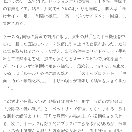
低ボラのゲームで消化。セッションごとに損益、RTP体感、誤操作
の有無をメモ。結果、月間で+6.2％の利回りを達成し、勝因は「賭
けサイズ一定」「利確の徹底」「高エッジのサイドベット回避」に
集約された。
ケースBは同額の資金で開始するも、演出の派手な高ボラ機種を中
心に、勝った直後にベットを数倍に引き上げる習慣があった。通知
に気を取られミスベットが増え、出金条件中にサイドベットへ手を
出して控除率を悪化。損失が膨らむとオートスピンで消化を急ぐ
が、ハイテンポが判断の粗さを強化し、最終的に-45％で打ち止め。
反省点は「ルールと条件の読み落とし」「ストップロス不在」「画
面・通知の最適化不足」。手順の誤りが連鎖して結果を大きく損な
った。
この対比から導かれる行動指針は明快だ。まず、収益の大部分は
「控除率の低い選択」と「ベットサイズ管理」から生まれる。派手
な勝利の瞬間よりも、平凡な局面での積み上げが長期収支を形作
る。次に、ボーナスは数学的にプラスにできる場面があるが、分散
による途中破綻を見越した資金配分が必要だ。例えば10,000円の