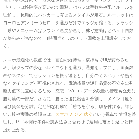
ドベットは控除率が高いので回避。バカラは手数料や配当ルールを
理解し、長期的にバンカーに寄せるスタイルが定石。ルーレットは
ヨーロピアン（一つゼロ）を選ぶだけでエッジが縮まる。クラッシ
ュ系やミニゲームはラウンド速度が速く、
稼ぐ
意識ほどベット回数
が膨らみがちなので、1時間当たりのベット回数を上限設定してお
く。
スマホ最適化の観点では、画面の縦持ち・横持ちでUIが変わるた
め、誤タップの少ないレイアウトを選ぶ。通知をオフにし、画面録
画やスクショでセッションを振り返ると、自分のミスベットや熱く
なるタイミングが可視化される。電池残量や通信品質の不安定は判
断力低下に直結するため、充電・Wi-Fi・データ残量の管理も立派な
勝ち筋の一部だ。さらに、勝った後に出金を分割し、メイン口座と
遊び資金を分離。定期的な利確で「勝ちを守る」癖を付ける。詳し
い比較や実践の着眼点は、
スマホ カジノ 稼ぐ
という視点で情報を整
理し、RTPや賭け条件の読み込みと合わせて運用に落とし込むと精
度が上がる。