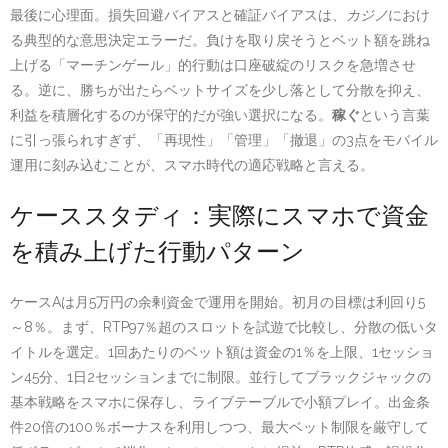
最後に心理面。損失回避バイアスと確証バイアスは、
カジノ
におけ
る典型的な意思決定エラーだ。負けを取り戻そうとベット額を跳ね
上げる「マーチンゲール」的行動は口座破綻のリスクを急増させ
る。逆に、勝ちが出たらベットサイズを少し落として分散を抑え、
利益を積層化するのが保守的だが強い選択になる。
稼ぐ
という言葉
に引っ張られすぎず、「再現性」「管理」「撤退」の3点をモバイル
運用に刻み込むことが、スマホ時代の適応戦略と言える。
ケーススタディ：実際にスマホで資金
を積み上げた行動パターン
ケースAは月5万円の余剰資金で運用を開始。初月の目標は利回り5
～8％。まず、RTP97％超のスロットを試遊で比較し、分散の低いタ
イトルを選定。1回あたりのベット額は資金の1％を上限、1セッショ
ン45分、1日2セッションまでに制限。並行してブラックジャックの
基本戦略をスマホに保存し、ライブテーブルで小額プレイ。出金条
件20倍の100％ボーナスを利用しつつ、最大ベット制限を厳守して