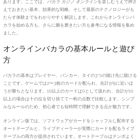
あります。ここでは、
バカラ カジノ オンライン
を楽しむうえで押さ
えておきたい基本、効果的な戦略、そして最新のテクノロジーがも
たらす体験までをわかりやすく解説します。これからオンラインバ
カラを始める方も、さらに腕を磨きたい方も参考になる情報を集め
ました。
オンラインバカラの基本ルールと遊び
方
バカラの基本はプレイヤー、バンカー、タイの3つの賭け先に賭ける
ことです。ゲームでは2〜3枚のカードが配られ、合計が9に近いほ
うが勝ちとなります。10以上のカードは0として扱われ、合計が10
以上の場合は十の位を切り捨てて一桁の点数で比較します。シンプ
ルなルールのため、初心者でも短時間で理解できる点が魅力です。
オンライン版では、ソフトウェアがカードをシャッフルし配布する
オートテーブルと、ライブディーラーが実際にカードを配るライブ
テーブルの両方が提供されています。オートテーブルはテンポよく