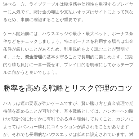
遊べる一方、ライブテーブルは臨場感や信頼性を重視するプレイヤ
ーに人気です。賭け金の範囲や支払いオッズはサイトによって異な
るため、事前に確認することが重要です。
ゲーム開始前には、ハウスエッジや最小・最大ベット、ボーナス条
件などをチェックしましょう。特にボーナスを利用する場合は出金
条件が厳しいことがあるため、利用規約をよく読むことが賢明で
す。また、
資金管理
の基本を守ることで長期的に楽しめます。短期
的な勝ち負けに一喜一憂せず、プレイ目的を明確にしてからテーブ
ルに向かうと良いでしょう。
勝率を高める戦略とリスク管理のコツ
バカラは運の要素が強いゲームですが、賢い賭け方と資金管理で期
待値を高めることが可能です。基本戦略としては、バンカーへの賭
けが統計的にわずかに有利である点を理解しておくこと。カジノに
よってはバンカー勝利にコミッションが課されることがあります
が、それでも長期的なハウスエッジは低めに設定されています。対