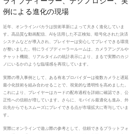
ライブディーラー、テクノロジー、実
例による進化の現場
近年、オンラインバカラは技術革新によって大きく進化していま
す。高品質な動画配信、AIを活用した不正検知、暗号化された決済
システムなどが導入され、プレイヤーは安心してプレイできる環境
が整いました。特にライブディーラールームは、カメラアングルや
チャット機能、リアルタイムの統計表示により、まるで実際のカジ
ノにいるかのような臨場感を再現しています。
実際の導入事例として、ある有名プロバイダーは複数カメラと遅延
最小化技術を組み合わせることで、視覚的な透明性を高めました。
これにより、プレイヤーはカードの配布過程を詳細に確認でき、公
正性への信頼が増しています。さらに、モバイル最適化も進み、外
出先からでもスムーズにプレイできる点が市場拡大に寄与していま
す。
実際にオンラインで遊ぶ際の参考として、信頼できるプラットフォ