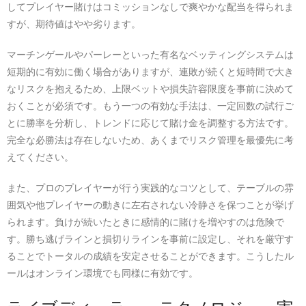
してプレイヤー賭けはコミッションなしで爽やかな配当を得られま
すが、期待値はやや劣ります。
マーチンゲールやパーレーといった有名なベッティングシステムは
短期的に有効に働く場合がありますが、連敗が続くと短時間で大き
なリスクを抱えるため、上限ベットや損失許容限度を事前に決めて
おくことが必須です。もう一つの有効な手法は、一定回数の試行ご
とに勝率を分析し、トレンドに応じて賭け金を調整する方法です。
完全な必勝法は存在しないため、あくまでリスク管理を最優先に考
えてください。
また、プロのプレイヤーが行う実践的なコツとして、テーブルの雰
囲気や他プレイヤーの動きに左右されない冷静さを保つことが挙げ
られます。負けが続いたときに感情的に賭けを増やすのは危険で
す。勝ち逃げラインと損切りラインを事前に設定し、それを厳守す
ることでトータルの成績を安定させることができます。こうしたル
ールはオンライン環境でも同様に有効です。