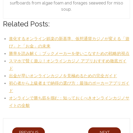
surfboards from algae foam and forages seaweed for miso
soup.
Related Posts:
進化するオンライン娯楽の新基準、仮想通貨カジノが変える「遊
び」と「お金」の未来
勝率を読み解く：ブックメーカーを使いこなすための戦略的視点
スマホで賢く遊ぶ！オンラインカジノ アプリおすすめ徹底ガイ
ド
出金が早いオンラインカジノを見極めるための完全ガイド
初心者から上級者まで納得の選び方：最強のポーカーアプリガイ
ド
オンラインで勝ち筋を掴む：知っておくべきオンラインカジノサ
イトの全貌
PREVIOUS
NEXT