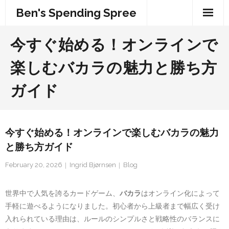
Skip
Ben's Spending Spree
to
content
今すぐ始める！オンラインで
楽しむバカラの魅力と勝ち方
ガイド
今すぐ始める！オンラインで楽しむバカラの魅力
と勝ち方ガイド
February 20, 2026
Ingrid Bjørnsen
Blog
世界中で人気を誇るカードゲーム、
バカラ
はオンライン化によって
手軽に遊べるようになりました。初心者から上級者まで幅広く受け
入れられている理由は、ルールのシンプルさと戦略性のバランスに