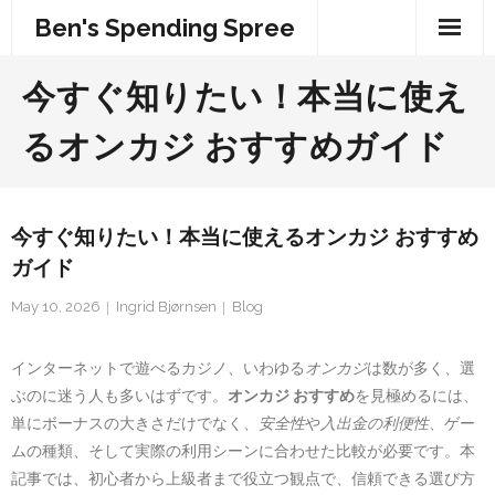
Skip
Ben's Spending Spree
to
content
今すぐ知りたい！本当に使え
るオンカジ おすすめガイド
今すぐ知りたい！本当に使えるオンカジ おすすめ
ガイド
May 10, 2026
Ingrid Bjørnsen
Blog
インターネットで遊べるカジノ、いわゆる
オンカジ
は数が多く、選
ぶのに迷う人も多いはずです。
オンカジ おすすめ
を見極めるには、
単にボーナスの大きさだけでなく、
安全性
や
入出金の利便性
、ゲー
ムの種類、そして実際の利用シーンに合わせた比較が必要です。本
記事では、初心者から上級者まで役立つ観点で、信頼できる選び方