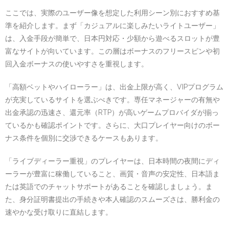
ここでは、実際のユーザー像を想定した利用シーン別におすすめ基
準を紹介します。まず「カジュアルに楽しみたいライトユーザー」
は、入金手段が簡単で、日本円対応・少額から遊べるスロットが豊
富なサイトが向いています。この層はボーナスのフリースピンや初
回入金ボーナスの使いやすさを重視します。
「高額ベットやハイローラー」は、出金上限が高く、VIPプログラム
が充実しているサイトを選ぶべきです。専任マネージャーの有無や
出金承認の迅速さ、還元率（RTP）が高いゲームプロバイダが揃っ
ているかも確認ポイントです。さらに、大口プレイヤー向けのボー
ナス条件を個別に交渉できるケースもあります。
「ライブディーラー重視」のプレイヤーは、日本時間の夜間にディ
ーラーが豊富に稼働していること、画質・音声の安定性、日本語ま
たは英語でのチャットサポートがあることを確認しましょう。ま
た、身分証明書提出の手続きや本人確認のスムーズさは、勝利金の
速やかな受け取りに直結します。