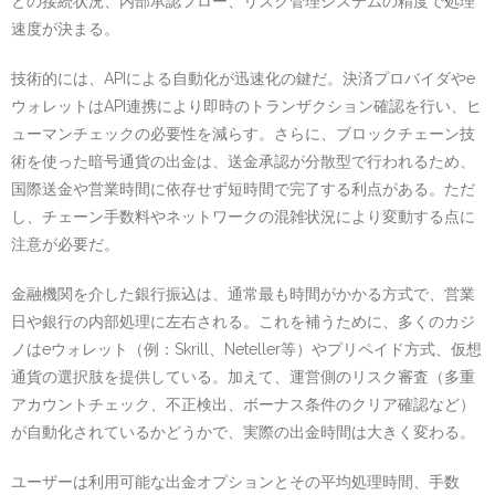
との接続状況、内部承認フロー、リスク管理システムの精度で処理
速度が決まる。
技術的には、APIによる自動化が迅速化の鍵だ。決済プロバイダやe
ウォレットはAPI連携により即時のトランザクション確認を行い、ヒ
ューマンチェックの必要性を減らす。さらに、ブロックチェーン技
術を使った暗号通貨の出金は、送金承認が分散型で行われるため、
国際送金や営業時間に依存せず短時間で完了する利点がある。ただ
し、チェーン手数料やネットワークの混雑状況により変動する点に
注意が必要だ。
金融機関を介した銀行振込は、通常最も時間がかかる方式で、営業
日や銀行の内部処理に左右される。これを補うために、多くのカジ
ノはeウォレット（例：Skrill、Neteller等）やプリペイド方式、仮想
通貨の選択肢を提供している。加えて、運営側のリスク審査（多重
アカウントチェック、不正検出、ボーナス条件のクリア確認など）
が自動化されているかどうかで、実際の出金時間は大きく変わる。
ユーザーは利用可能な出金オプションとその平均処理時間、手数