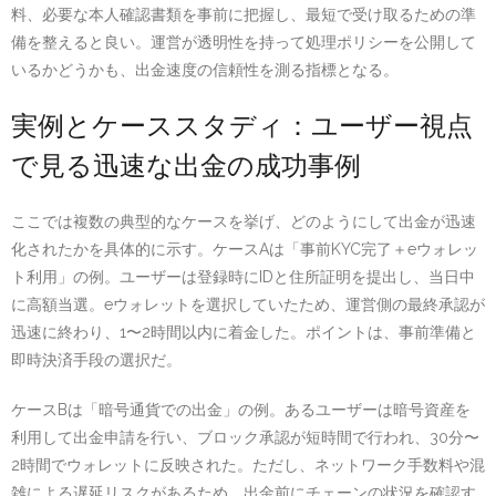
料、必要な本人確認書類を事前に把握し、最短で受け取るための準
備を整えると良い。運営が透明性を持って処理ポリシーを公開して
いるかどうかも、出金速度の信頼性を測る指標となる。
実例とケーススタディ：ユーザー視点
で見る迅速な出金の成功事例
ここでは複数の典型的なケースを挙げ、どのようにして出金が迅速
化されたかを具体的に示す。ケースAは「事前KYC完了＋eウォレッ
ト利用」の例。ユーザーは登録時にIDと住所証明を提出し、当日中
に高額当選。eウォレットを選択していたため、運営側の最終承認が
迅速に終わり、1〜2時間以内に着金した。ポイントは、事前準備と
即時決済手段の選択だ。
ケースBは「暗号通貨での出金」の例。あるユーザーは暗号資産を
利用して出金申請を行い、ブロック承認が短時間で行われ、30分〜
2時間でウォレットに反映された。ただし、ネットワーク手数料や混
雑による遅延リスクがあるため、出金前にチェーンの状況を確認す