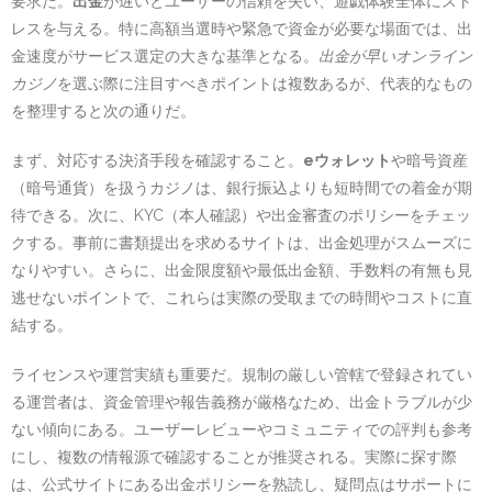
要求だ。
出金
が遅いとユーザーの信頼を失い、遊戯体験全体にスト
レスを与える。特に高額当選時や緊急で資金が必要な場面では、出
金速度がサービス選定の大きな基準となる。
出金が早いオンライン
カジノ
を選ぶ際に注目すべきポイントは複数あるが、代表的なもの
を整理すると次の通りだ。
まず、対応する決済手段を確認すること。
eウォレット
や暗号資産
（暗号通貨）を扱うカジノは、銀行振込よりも短時間での着金が期
待できる。次に、KYC（本人確認）や出金審査のポリシーをチェッ
クする。事前に書類提出を求めるサイトは、出金処理がスムーズに
なりやすい。さらに、出金限度額や最低出金額、手数料の有無も見
逃せないポイントで、これらは実際の受取までの時間やコストに直
結する。
ライセンスや運営実績も重要だ。規制の厳しい管轄で登録されてい
る運営者は、資金管理や報告義務が厳格なため、出金トラブルが少
ない傾向にある。ユーザーレビューやコミュニティでの評判も参考
にし、複数の情報源で確認することが推奨される。実際に探す際
は、公式サイトにある出金ポリシーを熟読し、疑問点はサポートに