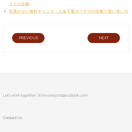
イトの全貌
見逃せない無料チャンス：入金不要ボーナスの全貌と賢い使い方
PREVIOUS
NEXT
Let’s work together:
Whinsise5064@outlook.com
Contact Us