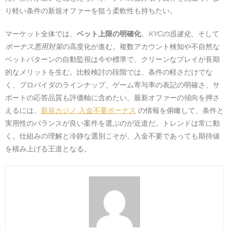
り軽い条件の新規オファーを狙う柔軟性も持ちたい。
マーケット全体では、
ベット上限の明確化
、
KYCの迅速化
、そして
ボーナス悪用対策
の高度化が進む。複数アカウント検知や不自然な
ベットパターンの自動監視は今や標準で、クリーンなプレイが長期
的なメリットを生む。比較検討の段階では、条件の軽さだけでな
く、プロバイダのラインナップ、ゲーム寄与率の表記の明確さ、サ
ポートの応答品質も評価軸に含めたい。最新オファーの傾向を押さ
えるには、
新規カジノ 入金不要ボーナス
の情報を俯瞰して、条件と
実用性のバランスが良い案件を選ぶのが近道だ。トレンドは常に動
く。仕組みの理解と冷静な選別こそが、入金不要であっても期待値
を積み上げる王道となる。