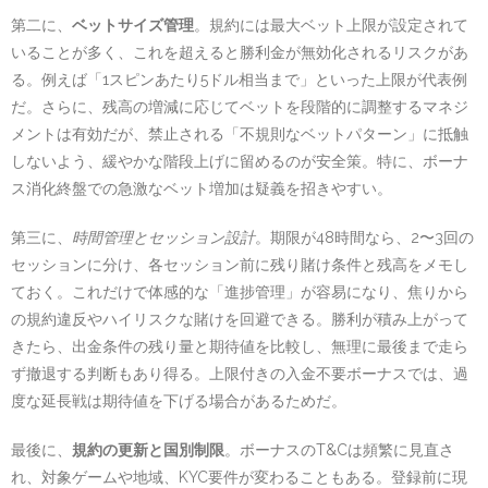
第二に、
ベットサイズ管理
。規約には最大ベット上限が設定されて
いることが多く、これを超えると勝利金が無効化されるリスクがあ
る。例えば「1スピンあたり5ドル相当まで」といった上限が代表例
だ。さらに、残高の増減に応じてベットを段階的に調整するマネジ
メントは有効だが、禁止される「不規則なベットパターン」に抵触
しないよう、緩やかな階段上げに留めるのが安全策。特に、ボーナ
ス消化終盤での急激なベット増加は疑義を招きやすい。
第三に、
時間管理とセッション設計
。期限が48時間なら、2〜3回の
セッションに分け、各セッション前に残り賭け条件と残高をメモし
ておく。これだけで体感的な「進捗管理」が容易になり、焦りから
の規約違反やハイリスクな賭けを回避できる。勝利が積み上がって
きたら、出金条件の残り量と期待値を比較し、無理に最後まで走ら
ず撤退する判断もあり得る。上限付きの入金不要ボーナスでは、過
度な延長戦は期待値を下げる場合があるためだ。
最後に、
規約の更新と国別制限
。ボーナスのT&Cは頻繁に見直さ
れ、対象ゲームや地域、KYC要件が変わることもある。登録前に現