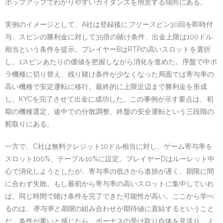
ポップアップでわかりやすいガイダンスを用意する傾向にある。
実例のイメージとして、A社は登録後に
フリースピン
30回を即時付
与、スピンの勝利金に対して35倍の賭け条件、出金上限は100ドル
相当という条件を提示。プレイヤーBはRTPの高いスロットを選択
し、1スピンあたりの価値を把握しながら消化を進めた。序盤で中ボ
ラ機種に切り替え、残り賭け条件が少なくなった局面では寄与率の
高い機種で安定運転に移行。最終的に上限近辺まで勝利金を形成
し、KYCを完了させて出金に成功した。この事例が示す要点は、初
期の機種選定、途中での分散調整、終盤の安全運転という三段階の
舵取りにある。
一方で、C社は無料クレジット10ドル相当に対し、ゲーム寄与率を
スロット100%、テーブル10%に設定。プレイヤーDはルーレット中
心で消化しようとしたが、寄与率の低さから進捗が遅く、期限に間
に合わず失敗。もし最初から寄与率の高いスロットに集中していれ
ば、同じ時間で賭け条件を完了できた可能性が高い。ここから学べ
るのは、
寄与率と期限
の組み合わせが期待値に直結するということ
だ。条件が重いと感じたら、ボーナスの受け取り自体を見送り、よ