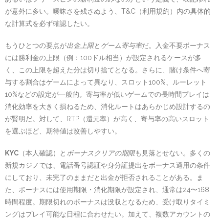
が意外に多い。曖昧さを残さぬよう、T&C（利用規約）内の具体的
な計算式を必ず確認したい。
もうひとつの要点が
出金上限
と
ゲーム寄与率
だ。入金不要ボーナス
には勝利金の上限（例：100ドル相当）が設定されるケースが多
く、この上限を超えた分は切り捨てとなる。さらに、賭け条件へ寄
与する割合はゲームによって異なり、スロット100%、ルーレット
10%などの設定が一般的。寄与率が低いゲームでの長時間プレイは
消化効率を大きく損ねるため、消化ルートはあらかじめ設計するの
が賢明だ。対して、RTP（還元率）が高く、寄与率の高いスロット
を選ぶほど、期待値は改善しやすい。
KYC
（本人確認）と
ボーナスクリアの期限
も見落とせない。多くの
新規カジノでは、電話番号認証や身分証提出をボーナス適用の条件
にしており、未完了のままだと出金が拒否されることがある。ま
た、ボーナスには使用期限・消化期限が設定され、通常は24〜168
時間程度。期限切れのボーナスは没収となるため、受け取りタイミ
ングはプレイ可能な日程に合わせたい。加えて、複数アカウントの