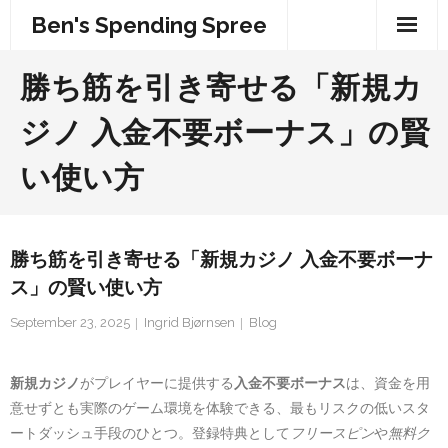
Skip
Ben's Spending Spree
to
content
勝ち筋を引き寄せる「新規カ
ジノ 入金不要ボーナス」の賢
い使い方
勝ち筋を引き寄せる「新規カジノ 入金不要ボーナ
ス」の賢い使い方
September 23, 2025
Ingrid Bjørnsen
Blog
新規カジノ
がプレイヤーに提供する
入金不要ボーナス
は、資金を用
意せずとも実際のゲーム環境を体験できる、最もリスクの低いスタ
ートダッシュ手段のひとつ。登録特典として
フリースピン
や
無料ク