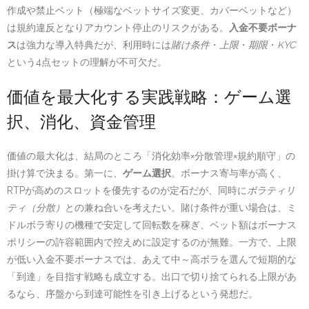
作成や禁止ベット（極端なベットサイズ変更、カバーベットなど）
は規約違反となりアカウント停止のリスクがある。
入金不要ボーナ
ス
は強力な導入特典だが、利用時には
賭け条件
・
上限
・
期限
・
KYC
という4点セットの理解が不可欠だ。
価値を最大化する実践戦略：ゲーム選
択、消化、資金管理
価値の最大化は、結局のところ「消化効率×分散管理×規約順守」の
掛け算で決まる。第一に、
ゲーム選択
。ボーナス寄与率が高く、
RTPが高めのスロットを優先するのが定石だが、同時に
ボラティリ
ティ（分散）
との兼ね合いを考えたい。賭け条件が重い場合は、ミ
ドルボラ寄りの機種で安定して回転数を稼ぎ、ベット額はボーナス
ポリシーの許容範囲内で控えめに設定するのが無難。一方で、上限
が低い入金不要ボーナスでは、あえて中～高ボラを選んで短期的な
「到達」を目指す戦略も成立する。出口で切り捨てられる上限があ
るなら、序盤から到達可能性を引き上げるという発想だ。