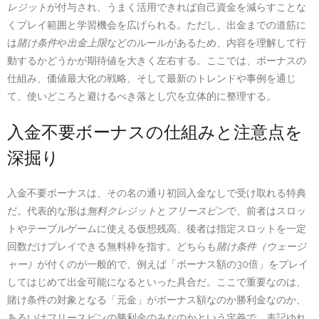
レジット
が付与され、うまく活用できれば自己資金を減らすことな
くプレイ範囲と学習機会を広げられる。ただし、出金までの道筋に
は
賭け条件
や
出金上限
などのルールがあるため、内容を理解して行
動するかどうかが期待値を大きく左右する。ここでは、ボーナスの
仕組み、価値最大化の戦略、そして最新のトレンドや事例を通じ
て、使いどころと避けるべき落とし穴を立体的に整理する。
入金不要ボーナスの仕組みと注意点を
深掘り
入金不要ボーナスは、その名の通り初回入金なしで受け取れる特典
だ。代表的な形は
無料クレジット
と
フリースピン
で、前者はスロッ
トやテーブルゲームに使える仮想残高、後者は指定スロットを一定
回数だけプレイできる無料枠を指す。どちらも
賭け条件（ウェージ
ャー）
が付くのが一般的で、例えば「ボーナス額の30倍」をプレイ
してはじめて出金可能になるといった具合だ。ここで重要なのは、
賭け条件の対象となる「元金」がボーナス額なのか勝利金なのか、
あるいはフリースピンの勝利金のみなのかという定義で、表記ゆれ