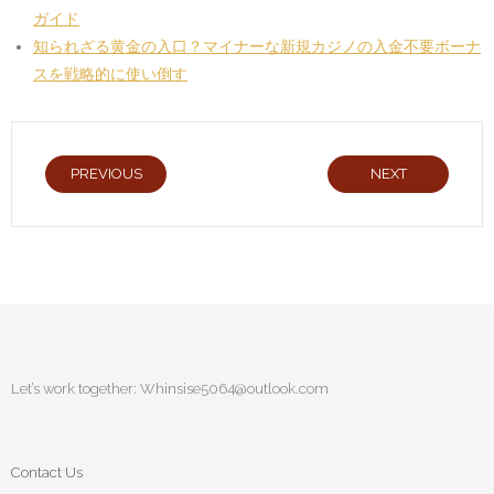
ガイド
知られざる黄金の入口？マイナーな新規カジノの入金不要ボーナ
スを戦略的に使い倒す
PREVIOUS
NEXT
Let’s work together:
Whinsise5064@outlook.com
Contact Us