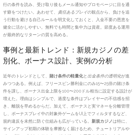
行の条件を読み、受け取り後もメール通知やプロモページに目を通
す癖をつけたい。あわせて、
責任あるプレイ
の観点から、負けを追
う行動を避ける自己ルールを明文化しておくと、入金不要の恩恵を
健全に活かしやすい。無料でも時間と集中力は資産。節度ある運用
が最終的なリターンの質を高める。
事例と最新トレンド：新規カジノの差
別化、ボーナス設計、実例の分析
近年のトレンドとして、
賭け条件の軽量化
と
出金条件の透明化
が進
みつつある。例えば、フリースピン勝利金にのみ15〜25倍の賭け条
件を課し、ボーナス出金上限を100〜200ドル相当に設定する設計が
増えた。理由はシンプルで、過度な条件はプレイヤーの不信感を招
き、離脱を早めるからだ。加えて、ボーナスと実マネーを分離管理
し、ボーナスプレイ中の対象外ゲームをUI上でフィルタするなど、
規約違反を未然に防ぐ仕組みも広がっている。
新規カジノ
は特に、
サインアップ初期の体験を摩擦なく届けるため、チュートリアルや