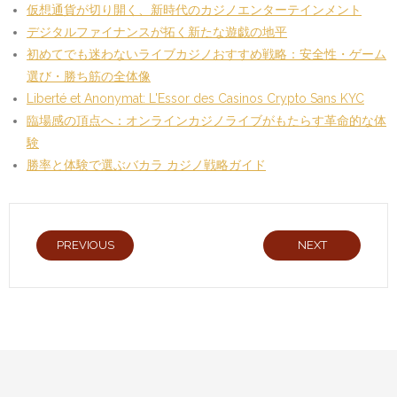
仮想通貨が切り開く、新時代のカジノエンターテインメント
デジタルファイナンスが拓く新たな遊戯の地平
初めてでも迷わないライブカジノおすすめ戦略：安全性・ゲーム
選び・勝ち筋の全体像
Liberté et Anonymat: L'Essor des Casinos Crypto Sans KYC
臨場感の頂点へ：オンラインカジノライブがもたらす革命的な体
験
勝率と体験で選ぶバカラ カジノ戦略ガイド
PREVIOUS
NEXT