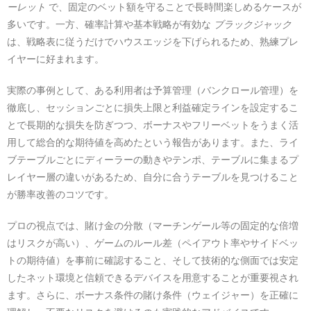
ーレット
で、固定のベット額を守ることで長時間楽しめるケースが
多いです。一方、確率計算や基本戦略が有効な
ブラックジャック
は、戦略表に従うだけでハウスエッジを下げられるため、熟練プレ
イヤーに好まれます。
実際の事例として、ある利用者は予算管理（バンクロール管理）を
徹底し、セッションごとに損失上限と利益確定ラインを設定するこ
とで長期的な損失を防ぎつつ、ボーナスやフリーベットをうまく活
用して総合的な期待値を高めたという報告があります。また、ライ
ブテーブルごとにディーラーの動きやテンポ、テーブルに集まるプ
レイヤー層の違いがあるため、自分に合うテーブルを見つけること
が勝率改善のコツです。
プロの視点では、賭け金の分散（マーチンゲール等の固定的な倍増
はリスクが高い）、ゲームのルール差（ペイアウト率やサイドベッ
トの期待値）を事前に確認すること、そして技術的な側面では安定
したネット環境と信頼できるデバイスを用意することが重要視され
ます。さらに、ボーナス条件の賭け条件（ウェイジャー）を正確に