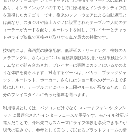
るカジノゲームをインターネット越しに提供するサービスの総称で
あり、オンラインカジノの中でも特に臨場感とインタラクティブ性
を重視したカテゴリーです。従来のソフトウェアによる自動処理と
は異なり、スタジオや陸上カジノに設置されたテーブルで人間のデ
ィーラーがカードを配り、ルーレットを回し、プレイヤーとチャッ
トやライブ映像で直接やり取りする点が最大の特徴です。
技術的には、高画質の映像配信、低遅延ストリーミング、複数のカ
メラアングル、さらにはOCRや自動識別技術を用いた結果検証シス
テムなどが組み合わされ、プレイヤーは実際にカジノにいるかのよ
うな体験を得られます。対応するゲームは、バカラ、ブラックジャ
ック、ルーレット、ポーカー、さらにはショー形式のゲームまで多
岐にわたり、テーブルごとにベット上限やルールが異なるため、自
分のプレイスタイルに合った部屋を選べます。
利用環境としては、パソコンだけでなく
スマートフォン
や
タブレ
ット
に最適化されたインターフェースが重要です。モバイル対応が
進んだことで、外出先でもスムーズにライブ体験を享受できるのが
現代の強みです。参考として安心して試せるプラットフォームの情