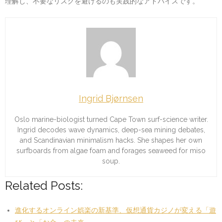
理解し、不要なリスクを避けるのも実践的なアドバイスです。
Ingrid Bjørnsen
Oslo marine-biologist turned Cape Town surf-science writer.
Ingrid decodes wave dynamics, deep-sea mining debates,
and Scandinavian minimalism hacks. She shapes her own
surfboards from algae foam and forages seaweed for miso
soup.
Related Posts:
進化するオンライン娯楽の新基準、仮想通貨カジノが変える「遊