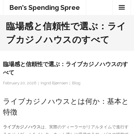
Skip
Ben's Spending Spree
to
content
臨場感と信頼性で選ぶ：
ライ
ブカジノハウス
のすべて
臨場感と信頼性で選ぶ：
ライブカジノハウス
のす
べて
February 20, 2026
Ingrid Bjørnsen
Blog
ライブカジノハウスとは何か：基本と
特徴
ライブカジノハウス
は、実際のディーラーがリアルタイムで進行す