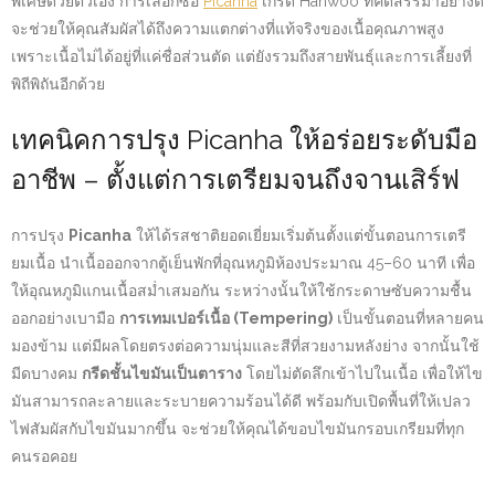
พิเศษด้วยตัวเอง การเลือกซื้อ
Picanha
เกรด Hanwoo ที่คัดสรรมาอย่างดี
จะช่วยให้คุณสัมผัสได้ถึงความแตกต่างที่แท้จริงของเนื้อคุณภาพสูง
เพราะเนื้อไม่ได้อยู่ที่แค่ชื่อส่วนตัด แต่ยังรวมถึงสายพันธุ์และการเลี้ยงที่
พิถีพิถันอีกด้วย
เทคนิคการปรุง Picanha ให้อร่อยระดับมือ
อาชีพ – ตั้งแต่การเตรียมจนถึงจานเสิร์ฟ
การปรุง
Picanha
ให้ได้รสชาติยอดเยี่ยมเริ่มต้นตั้งแต่ขั้นตอนการเตรี
ยมเนื้อ นำเนื้อออกจากตู้เย็นพักที่อุณหภูมิห้องประมาณ 45–60 นาที เพื่อ
ให้อุณหภูมิแกนเนื้อสม่ำเสมอกัน ระหว่างนั้นให้ใช้กระดาษซับความชื้น
ออกอย่างเบามือ
การเทมเปอร์เนื้อ (Tempering)
เป็นขั้นตอนที่หลายคน
มองข้าม แต่มีผลโดยตรงต่อความนุ่มและสีที่สวยงามหลังย่าง จากนั้นใช้
มีดบางคม
กรีดชั้นไขมันเป็นตาราง
โดยไม่ตัดลึกเข้าไปในเนื้อ เพื่อให้ไข
มันสามารถละลายและระบายความร้อนได้ดี พร้อมกับเปิดพื้นที่ให้เปลว
ไฟสัมผัสกับไขมันมากขึ้น จะช่วยให้คุณได้ขอบไขมันกรอบเกรียมที่ทุก
คนรอคอย