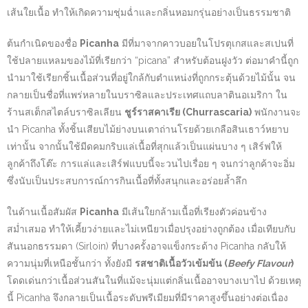
เส้นใยเนื้อ ทำให้เกิดความชุ่มฉ่ำและกลิ่นหอมกรุ่นอย่างเป็นธรรมชาติ
ต้นกำเนิดของชื่อ
Picanha
มีที่มาจากคาวบอยในโปรตุเกสและสเปนที่
ใช้ปลายแหลมของไม้ที่เรียกว่า “picana” สำหรับต้อนฝูงวัว ต่อมาคำนี้ถูก
นำมาใช้เรียกชิ้นเนื้อส่วนที่อยู่ใกล้กับตำแหน่งที่ถูกกระตุ้นด้วยไม้นั้น จน
กลายเป็นชื่อที่แพร่หลายในบราซิลและประเทศแถบลาตินอเมริกา ใน
ร้านสเต็กสไตล์บราซิลเลียน
ชูร์ราสคาเรีย (Churrascaria)
พนักงานจะ
นำ Picanha ทั้งชิ้นเสียบไม้ย่างบนเตาถ่านโรยด้วยเกลือสินเธาว์หยาบ
เท่านั้น จากนั้นใช้มีดคมกริบแล่เนื้อที่สุกแล้วเป็นแผ่นบาง ๆ เสิร์ฟให้
ลูกค้าถึงโต๊ะ การแล่และเสิร์ฟแบบนี้จะวนไปเรื่อย ๆ จนกว่าลูกค้าจะอิ่ม
ซึ่งนับเป็นประสบการณ์การกินเนื้อที่ทั้งสนุกและอร่อยล้ำลึก
ในด้านเนื้อสัมผัส
Picanha
มีเส้นใยกล้ามเนื้อที่เรียงตัวค่อนข้าง
สม่ำเสมอ ทำให้เคี้ยวง่ายและไม่เหนียวเมื่อปรุงอย่างถูกต้อง เมื่อเทียบกับ
สันนอกธรรมดา (Sirloin) ที่บางครั้งอาจแข็งกระด้าง Picanha กลับให้
ความนุ่มที่เหนือชั้นกว่า ทั้งยังมี
รสชาติเนื้อวัวเข้มข้น (
Beefy Flavour
)
โดดเด่นกว่าเนื้อส่วนสันในที่แม้จะนุ่มแต่กลิ่นเนื้ออาจบางเบาไป ด้วยเหตุ
นี้ Picanha จึงกลายเป็นเนื้อระดับพรีเมียมที่มีราคาสูงขึ้นอย่างต่อเนื่อง