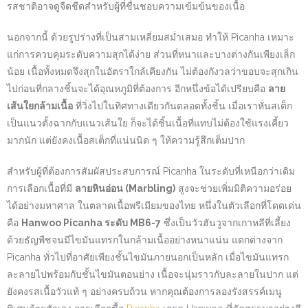
รสชาติอาจดูจืดชืดสำหรับผู้ที่ชื่นชอบความเข้มข้นของเนื้อ
นอกจากนี้ ด้วยรูปร่างที่เป็นสามเหลี่ยมสม่ำเสมอ ทำให้ Picanha เหมาะ
แก่การควบคุมระดับความสุกได้ง่าย ส่วนที่หนาและบางต่างกันเพียงเล็ก
น้อย เนื้อทั้งหมดจึงสุกในอัตราใกล้เคียงกัน ไม่ต้องกังวลว่าขอบจะสุกเกิน
ไปก่อนที่กลางชิ้นจะได้อุณหภูมิที่ต้องการ อีกหนึ่งข้อได้เปรียบคือ
ลาย
เส้นใยกล้ามเนื้อ
ที่วิ่งไปในทิศทางเดียวกันตลอดทั้งชิ้น เมื่อเราหั่นสเต็ก
เป็นแนวตั้งฉากกับแนวเส้นใย ก็จะได้ชิ้นเนื้อที่แทบไม่ต้องใช้แรงเคี้ยว
มากนัก แต่ยังคงเนื้อสเต็กที่แน่นนิด ๆ ให้ความรู้สึกเต็มปาก
สำหรับผู้ที่ต้องการสัมผัสประสบการณ์ Picanha ในระดับที่เหนือกว่าเดิม
การเลือกเนื้อที่มี
ลายหินอ่อน (Marbling)
สูงจะช่วยเพิ่มมิติความอร่อย
ได้อย่างมหาศาล ในตลาดเนื้อพรีเมียมของไทย หนึ่งในตัวเลือกที่โดดเด่น
คือ
Hanwoo Picanha ระดับ MB6-7
ซึ่งเป็นวัวฮันวูจากเกาหลีที่เลี้ยง
ด้วยธัญพืชจนมีไขมันแทรกในกล้ามเนื้ออย่างหนาแน่น แตกต่างจาก
Picanha ทั่วไปที่อาศัยเพียงชั้นไขมันภายนอกเป็นหลัก เมื่อไขมันแทรก
ละลายไปพร้อมกับชั้นไขมันตอนย่าง เนื้อจะนุ่มราวกับละลายในปาก แต่
ยังคงรสเนื้อวัวแท้ ๆ อย่างครบถ้วน หากคุณต้องการลองรังสรรค์เมนู