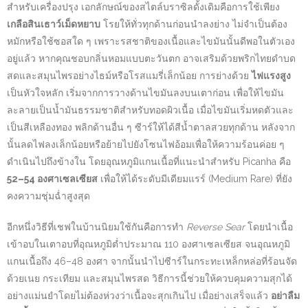
สำหรับเครื่องปรุง เอกลักษณ์ของสไตล์บราซิลดั้งเดิมคือการใช้เพียง
เกลือสินเธาว์เม็ดหยาบ
โรยให้ทั่วทุกด้านก่อนนำลงย่าง ไม่จำเป็นต้อง
หมักหรือใช้ซอสใด ๆ เพราะรสชาติของเนื้อและไขมันนั้นดีพอในตัวเอง
อยู่แล้ว หากคุณชอบกลิ่นหอมแบบตะวันตก อาจเสริมด้วยพริกไทยดำบด
สดและสมุนไพรอย่างไธม์หรือโรสแมรี่เล็กน้อย การย่างด้วย
ไฟแรงสูง
เป็นหัวใจหลัก เริ่มจากการวางด้านไขมันลงบนเตาก่อน เพื่อให้ไขมัน
ละลายเป็นน้ำมันธรรมชาติสำหรับทอดผิวเนื้อ เมื่อไขมันเริ่มหดตัวและ
เป็นสีเหลืองทอง พลิกด้านอื่น ๆ ซีาร์ให้ได้สีน้ำตาลสวยทุกด้าน หลังจาก
นั้นลดไฟลงเล็กน้อยหรือย้ายไปยังโซนไฟอ้อมเพื่อให้ความร้อนค่อย ๆ
ดำเนินไปถึงข้างใน โดยอุณหภูมิแกนเนื้อที่แนะนำสำหรับ Picanha คือ
52–54 องศาเซลเซียส
เพื่อให้ได้ระดับมีเดียมแรร์ (Medium Rare) ที่ยัง
คงความชุ่มฉ่ำสูงสุด
อีกหนึ่งวิธีที่เชฟในบ้านนิยมใช้กันคือการทำ
Reverse Sear
โดยนำเนื้อ
เข้าอบในเตาอบที่อุณหภูมิต่ำประมาณ 110 องศาเซลเซียส จนอุณหภูมิ
แกนเนื้อถึง 46–48 องศา จากนั้นนำไปซีาร์ในกระทะเหล็กหล่อที่ร้อนจัด
ด้วยเนย กระเทียม และสมุนไพรสด วิธีการนี้ช่วยให้ควบคุมความสุกได้
อย่างแม่นยำโดยไม่ต้องห่วงว่าเนื้อจะสุกเกินไป เมื่อย่างเสร็จแล้ว
อย่าลืม