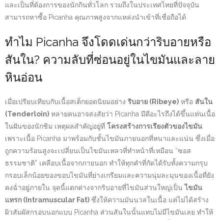
และเป็นที่ต้องการของนักกินทั่วโลก รวมถึงในประเทศไทยที่ปัจจุบัน
สามารถหาซื้อ Picanha คุณภาพสูงจากแหล่งนำเข้าที่เชื่อถือได้
ทำไม Picanha จึงโดดเด่นกว่าริบอายหรือ
สันใน? ความลับที่ซ่อนอยู่ในไขมันและลาย
หินอ่อน
เมื่อเปรียบเทียบกับเนื้อสเต็กยอดนิยมอย่าง
ริบอาย (Ribeye)
หรือ
สันใน
(Tenderloin)
หลายคนอาจสงสัยว่า Picanha มีดีอะไรถึงได้ขึ้นแท่นเนื้อ
ในฝันของนักชิม เหตุผลสำคัญอยู่ที่
โครงสร้างการเรียงตัวของไขมัน
เพราะเนื้อ Picanha มาพร้อมกับชั้นไขมันภายนอกที่หนาและแน่น ซึ่งเมื่อ
ถูกความร้อนสูงจะเปลี่ยนเป็นไขมันเหลวที่ทำหน้าที่เหมือน “ซอส
ธรรมชาติ” เคลือบเนื้อจากภายนอก ทำให้ทุกคำที่กัดได้รับทั้งความกรุบ
กรอบเล็กน้อยของขอบไขมันที่ย่างเกรียมและความนุ่มละมุนของเนื้อที่ยัง
คงฉ่ำอยู่ภายใน จุดนี้แตกต่างจากริบอายที่ไขมันส่วนใหญ่เป็น
ไขมัน
แทรก (Intramuscular Fat)
ซึ่งให้ความมันนวลในเนื้อ แต่ไม่ได้สร้าง
ผิวสัมผัสกรอบนอกแบบ Picanha ส่วนสันในนั้นแทบไม่มีไขมันเลย ทำให้