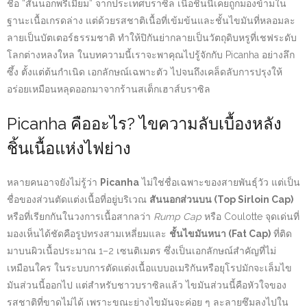
ชื่อ “สันนอกพรีเมียม” จากประเทศบราซิล เนื้อชิ้นนี้เคยถูกมองข้ามใน
ฐานะเนื้อเกรดล่าง แต่ด้วยรสชาติเนื้อที่เข้มข้นและชั้นไขมันที่หลอมละ
ลายเป็นบัตเตอร์ธรรมชาติ ทำให้ปิกันย่ากลายเป็นวัตถุดิบหรูที่เชฟระดับ
โลกต่างหลงใหล ในบทความนี้เราจะพาคุณไปรู้จักกับ Picanha อย่างลึก
ซึ้ง ตั้งแต่ต้นกำเนิด เอกลักษณ์เฉพาะตัว ไปจนถึงเคล็ดลับการปรุงให้
อร่อยเหมือนหลุดออกมาจากร้านสเต็กเฮาส์บราซิล
Picanha คืออะไร? ไขความลับเบื้องหลัง
ชิ้นเนื้อแห่งไฟย่าง
หลายคนอาจยังไม่รู้ว่า
Picanha
ไม่ใช่ชื่อเฉพาะของสายพันธุ์วัว แต่เป็น
ชื่อของส่วนตัดแต่งเนื้อที่อยู่บริเวณ
สันนอกส่วนบน (Top Sirloin Cap)
หรือที่เรียกกันในวงการเนื้อสากลว่า
Rump Cap
หรือ Coulotte จุดเด่นที่
มองเห็นได้ชัดคือรูปทรงสามเหลี่ยมและ
ชั้นไขมันหนา (Fat Cap)
ที่ติด
มาบนผิวเนื้อประมาณ 1–2 เซนติเมตร ซึ่งเป็นเอกลักษณ์สำคัญที่ไม่
เหมือนใคร ในระบบการตัดแต่งเนื้อแบบอเมริกันหรือยุโรปมักจะเล็มไข
มันส่วนนี้ออกไป แต่สำหรับชาวบราซิลแล้ว ไขมันส่วนนี้คือหัวใจของ
รสชาติที่ขาดไม่ได้ เพราะขณะย่างไขมันจะค่อย ๆ ละลายซึมลงไปใน