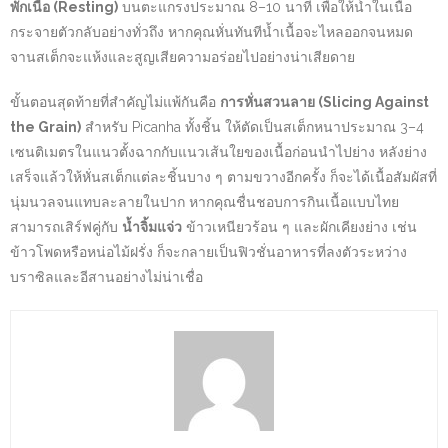
พักเนื้อ (Resting)
บนตะแกรงประมาณ 8–10 นาที เพื่อให้น้ำในเนื้อ
กระจายตัวกลับอย่างทั่วถึง หากคุณหั่นทันทีน้ำเนื้อจะไหลออกจนหมด
จานสเต็กจะแห้งและสูญเสียความอร่อยไปอย่างน่าเสียดาย
ขั้นตอนสุดท้ายที่สำคัญไม่แพ้กันคือ
การหั่นสวนลาย (Slicing Against
the Grain)
สำหรับ Picanha ทั้งชิ้น ให้ตัดเป็นสเต็กหนาประมาณ 3–4
เซนติเมตรในแนวตั้งฉากกับแนวเส้นใยของเนื้อก่อนนำไปย่าง หลังย่าง
เสร็จแล้วให้หั่นสเต็กแต่ละชิ้นบาง ๆ ตามขวางอีกครั้ง ก็จะได้เนื้อสัมผัสที่
นุ่มนวลจนแทบละลายในปาก หากคุณชื่นชอบการกินเนื้อแบบไทย
สามารถเสิร์ฟคู่กับ
น้ำจิ้มแจ่ว
ข้าวเหนียวร้อน ๆ และผักเคียงย่าง เช่น
ข้าวโพดหรือหน่อไม้ฝรั่ง ก็จะกลายเป็นฟิวชั่นอาหารที่ลงตัวระหว่าง
บราซิลและอีสานอย่างไม่น่าเชื่อ