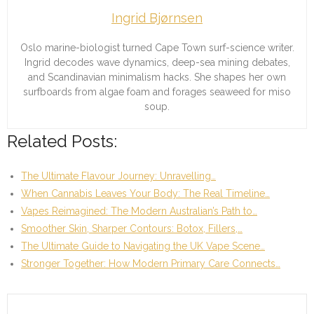
Ingrid Bjørnsen
Oslo marine-biologist turned Cape Town surf-science writer.
Ingrid decodes wave dynamics, deep-sea mining debates,
and Scandinavian minimalism hacks. She shapes her own
surfboards from algae foam and forages seaweed for miso
soup.
Related Posts:
The Ultimate Flavour Journey: Unravelling…
When Cannabis Leaves Your Body: The Real Timeline…
Vapes Reimagined: The Modern Australian’s Path to…
Smoother Skin, Sharper Contours: Botox, Fillers,…
The Ultimate Guide to Navigating the UK Vape Scene…
Stronger Together: How Modern Primary Care Connects…