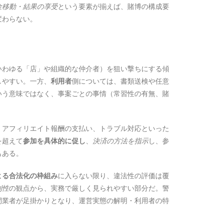
金移動・結果の享受
という要素が揃えば、賭博の構成要
変わらない。
いわゆる「店」や組織的な仲介者）を狙い撃ちにする傾
しやすい。一方、
利用者
側については、書類送検や任意
いう意味ではなく、事案ごとの事情（常習性の有無、賭
、アフィリエイト報酬の支払い、トラブル対応といった
を超えて
参加を具体的に促し
、
決済の方法を指示
し、参
もある。
よる合法化の枠組み
に入らない限り、違法性の評価は覆
利性
の観点から、実務で厳しく見られやすい部分だ。警
間業者が足掛かりとなり、運営実態の解明・利用者の特