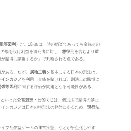
開張等図利）
だ。185条は一時の娯楽であっても金銭その
博の場を設け利益を得た者に対し、
懲役刑
を含むより重
態が賭博に該当するか」で判断される点である。
張がある。だが、
属地主義
を基本にする日本の刑法は、
ラインカジノ
を利用し金銭を賭ければ、刑法上の賭博に
開張等図利
に関する評価が問題となる可能性がある。
）といった
公営競技・公的くじ
は、個別法で賭博の禁止
ラインカジノは日本の特別法の枠外にあるため、
現行法
ライブ配信型ゲームの運営実態」などが争点化しやす