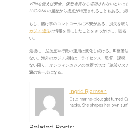
VPNを使えば安全
、
仮想通貨なら追跡されない
といっ
KYC/AML
の履歴から接点が特定されることもある。規
もし、賭け事のコントロールに不安がある、損失を取
カジノ 違法
の情報を目にしたことをきっかけに、匿名
い。
最後に、
法改正
や行政の運用は変化し続ける。IR整備
ない。海外のカジノ規制は、ライセンス、監督、課税
ない限り、
オンラインカジノの位置づけは「違法リス
避
の第一歩になる。
Ingrid Bjørnsen
Oslo marine-biologist turned C
hacks. She shapes her own sur
Related Posts: