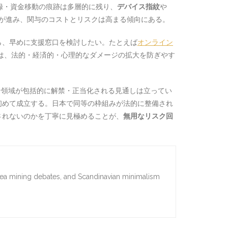
録・資金移動の痕跡は多層的に残り、
デバイス指紋
や
が進み、関与のコストとリスクは高まる傾向にある。
ら、早めに支援窓口を検討したい。たとえば
オンライン
は、法的・経済的・心理的なダメージの拡大を防ぎやす
ン領域が包括的に解禁・正当化される見通しは立ってい
初めて成立する。日本で同等の枠組みが法的に整備され
されないのかを丁寧に見極めることが、
無用なリスク回
sea mining debates, and Scandinavian minimalism