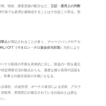
事情、情状、捜査資源の配分など、
立証・運用上の判断
種行為でも処理が厳格化
することは十分起こり得る。実
用禁止
が明記されることが多く、
チャージバック
やアカ
AML/CFT（マネロン・テロ資金供与対策）
方針により
ボーナス取得の手順を具体的に示し、収益の一部を還元
や
特定商取引法
の観点からも、過度な煽り表現や誤認を
止、民事上の責任追及の火種にもなる。
れる場合、
出金拒否
、
ボーナス条項による没収
、
アカウ
・控除率、苦情窓口が確立されている仕組みとは異な
ない。