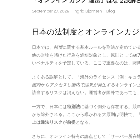
「オンライン カジノ 違法」はなぜ誤
September 27, 2025
Ingrid Bjørnsen
Blog
日本の法制度とオンラインカジ
日本では、
賭博
に関する基本ルールを刑法が定めてい
他の財物を賭けた行為を処罰対象とし、原則として
5
いペナルティを予定している。ここで重要なのは、賭
よくある誤解として、「海外のライセンス（例：キュ
国内からアクセスし国内で結果が発生する
オンライン
該当するリスクは消えない。運営者が国外であっても
一方で、日本には
特別法
に基づく例外も存在する。競馬
から除外される。ここから導かれる大原則は明快で、
上は違法リスクが前提
となる。
さらに、オンライン特有の論点として「サーバー所在