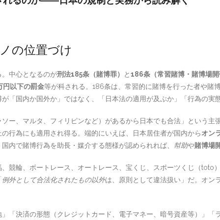
解されるのか――日本の規制と実務から読み解く
ノの位置づけ
る。中心となるのが
刑法185条（賭博罪）
と
186条（常習賭博・賭博場
0万円以下の罰金
等が科される。186条は、常習的に賭博を行った者や賭
博が「国内か国外か」ではなく、「日本法の適用が及ぶか」「行為の実
ラソー、マルタ、フィリピンなど）があるから日本でも合法」という主
上の行為にも適用され得る。端的にいえば、日本居住者が国内から
オン
、国内で賭博行為を助長・媒介する態様が認められれば、
幇助
や
賭博場
、競輪、ボートレース、オートレース、宝くじ、スポーツくじ（toto
「
例外として合法化されたもの以外
は、原則として違法扱い」だ。オン
地」「決済の形態（クレジットカード、電子マネー、暗号資産等）」「