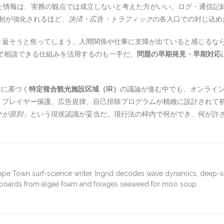
た情報は、実務の観点では成立しないと考えた方がいい。ログ・通信記
制が強化されるほど、
決済・広告・トラフィック
の各入口での封じ込め
り返そうと焦ってしまう、人間関係や仕事に支障が出ていると感じるな
で相談できる仕組みを活用するのも一手だ。
問題の早期発見・早期対応
法に基づく
特定複合観光施設区域（IR）
の議論が進む中でも、オンライ
、プレイヤー保護、広告規律、自己排除プログラムが精緻に設計されて
クが原則」
という現状認識が妥当だ。現行法の枠内で何ができ、何が許
ape Town surf-science writer. Ingrid decodes wave dynamics, deep-
fboards from algae foam and forages seaweed for miso soup.