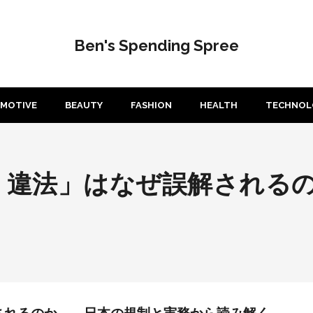
Ben's Spending Spree
MOTIVE
BEAUTY
FASHION
HEALTH
TECHNOL
ノ 違法」はなぜ誤解される