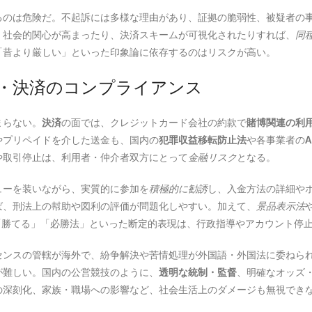
るのは危険だ。不起訴には多様な理由があり、証拠の脆弱性、被疑者の
、社会的関心が高まったり、決済スキームが可視化されたりすれば、
同
「昔より厳しい」といった印象論に依存するのはリスクが高い。
・決済のコンプライアンス
まらない。
決済
の面では、クレジットカード会社の約款で
賭博関連の利
やプリペイドを介した送金も、国内の
犯罪収益移転防止法
や各事業者の
や取引停止は、利用者・仲介者双方にとって
金融リスク
となる。
ューを装いながら、実質的に参加を
積極的に勧誘
し、入金方法の詳細や
ば、刑法上の幇助や図利の評価が問題化しやすい。加えて、
景品表示法
「勝てる」「必勝法」といった断定的表現は、行政指導やアカウント停
センスの管轄が海外で、紛争解決や苦情処理が外国語・外国法に委ねら
が難しい。国内の公営競技のように、
透明な統制・監督
、明確なオッズ
の深刻化、家族・職場への影響など、社会生活上のダメージも無視でき