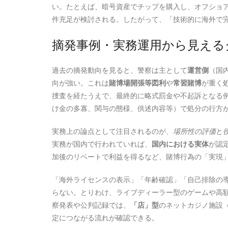
い。たとえば、暗号資産でチップを購入し、オフショ
件充足が検討される。したがって、「技術的に海外で
摘発事例・実務運用から見える
過去の摘発動向を見ると、警察は主として
運営側
（国
向が強い。これは
賭博場開張等図利
や
常習賭博
が重く
捜査を経たうえで、最終的に略式罰金や不起訴となる
け金の多寡、関与の態様、供述内容等）で処分の行方
実務上の論点として注目されるのが、
場所性の評価
と
実務が国内で行われていれば、
国内における実体
が認
加後のリベートで利益を得るなど、賭博行為の「実現
「海外ライセンスの表示」「年齢確認」「自己排除の
らない。とりわけ、ライブディーラー型のゲームや高
察発表や公判記録では、
「店」型
のネットカジノ施設
定につながる流れが確認できる。