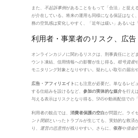
また、
不起訴事例
があることをもって「合法」と捉え
が介在している。将来の運用も同様になる保証はなく
務の空気感は変化しやすく、「近年は緩い」あるいは
利用者・事業者のリスク、広告
オンラインカジノに関わるリスクは、刑事責任にとど
ウント凍結、信用情報への影響が生じ得る。
暗号資産
モニタリング対象となりやすい。疑わしい取引の届出
広告・アフィリエイト
にも注意が必要だ。単なるレビ
する仕組みを設けるなど、
参加の実体的な媒介
を行え
与える表示はリスクとなり得る。SNSや動画配信での
利用者の観点では、
消費者保護の空白
が問題だ。ライ
ント閉鎖
といったトラブルが生じても、実効的な救済
り、
運営の恣意性
が残りやすい。さらに、
依存
や
借金