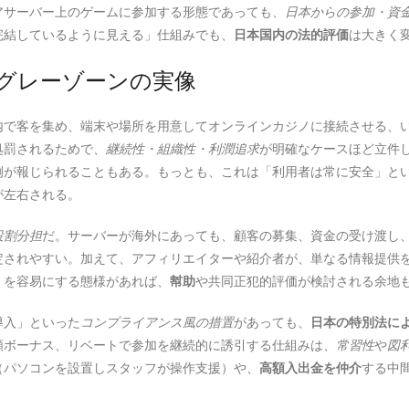
アサーバー上のゲームに参加する形態であっても、
日本からの参加・資
完結しているように見える」仕組みでも、
日本国内の法的評価
は大きく
グレーゾーンの実像
内で客を集め、端末や場所を用意してオンラインカジノに接続させる、
処罰されるためで、
継続性・組織性・利潤追求
が明確なケースほど立件
例が報じられることもある。もっとも、これは「利用者は常に安全」と
が左右される。
役割分担
だ。サーバーが海外にあっても、顧客の募集、資金の受け渡し
定されやすい。加えて、アフィリエイターや紹介者が、単なる情報提供
」を容易にする態様があれば、
幇助
や共同正犯的評価が検討される余地
導入」といった
コンプライアンス風の措置
があっても、
日本の特別法に
額ボーナス、リベートで参加を継続的に誘引する仕組みは、
常習性
や
図
（パソコンを設置しスタッフが操作支援）や、
高額入出金を仲介
する中