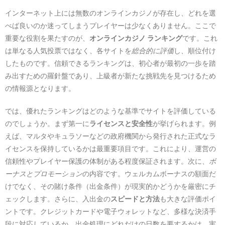
インターネット上には無数のオンラインカジノが存在し、どれを選
べば良いのか迷ってしまうプレイヤーは少なくありません。ここで
重要な役割を果たすのが、
オンラインカジノ ランキング
です。これ
は単なる人気投票ではなく、各サイトを
総合的に評価
し、順位付け
したものです。信頼できるランキングは、初心者が最初の一歩を踏
み出すための羅針盤であり、上級者が新たな挑戦先を見つけるため
の情報源となります。
では、優れたランキングはどのような基準でサイトを評価している
のでしょうか。まず第一に
ライセンスと安全性
が挙げられます。例
えば、マルタやキュラソーなどの政府機関から発行された正式なラ
イセンスを保持しているかは最重要項目です。これにより、運営の
信頼性やプレイヤー保護の体制がある程度保証されます。次に、
ボ
ーナスとプロモーション
の内容です。ウェルカムボーナスの額面だ
けでなく、その賭け条件（出金条件）が現実的かどうかを厳密にチ
ェックします。さらに、入出金の
スピードと方法
も大きな評価ポイ
ントです。クレジットカードや電子ウォレットなど、多様な決済手
段に対応しているか、出金処理にどれだけの日数を要するかは、実