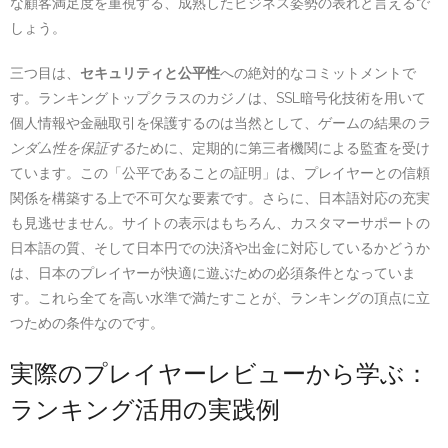
な顧客満足度を重視する、成熟したビジネス姿勢の表れと言えるで
しょう。
三つ目は、
セキュリティと公平性
への絶対的なコミットメントで
す。ランキングトップクラスのカジノは、SSL暗号化技術を用いて
個人情報や金融取引を保護するのは当然として、ゲームの結果の
ラ
ンダム性を保証する
ために、定期的に第三者機関による監査を受け
ています。この「公平であることの証明」は、プレイヤーとの信頼
関係を構築する上で不可欠な要素です。さらに、日本語対応の充実
も見逃せません。サイトの表示はもちろん、カスタマーサポートの
日本語の質、そして日本円での決済や出金に対応しているかどうか
は、日本のプレイヤーが快適に遊ぶための必須条件となっていま
す。これら全てを高い水準で満たすことが、ランキングの頂点に立
つための条件なのです。
実際のプレイヤーレビューから学ぶ：
ランキング活用の実践例