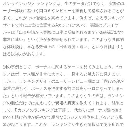
オンラインカジノ ランキングは、生のデータだけでなく、実際のユ
ーザー体験に基づく
口コミやレビュー
を重視して構成されることが
多く、これがその信頼性を高めています。例えば、あるランキング
サイトで常に上位に位置するAカジノについて、実際のプレイヤー
からは「出金申請から実際に口座に反映されるまでが
24時間以内
で
非常に速い」という声が多数寄せられています。このような具体的
な体験談は、単なる数値上の「出金速度：速い」という評価よりも
はる説得力があります。
別の事例として、ボーナスに関するケースを見てみましょう。Bカ
ジノはボーナス額が非常に大きく、一見すると魅力的に見えます。
しかし、ランキングサイトのユーザーレビュー欄には「
賭け条件が
非常に厳しく
、ボーナスを消化する前に残高がゼロになってしまっ
た」という報告が相次いでいます。このような生の声は、ランキン
グの順位だけでは見えにくい
現場の真実
を教えてくれます。結果と
して、Bカジノのランキングは下落し、代わりにボーナス額は控え
めでも賭け条件が緩やかで親切なCカジノが順位を上げるという現
象が起こります。これが、ランキングが生きた情報源である所以で