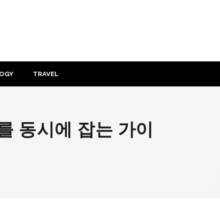
OGY
TRAVEL
를 동시에 잡는 가이