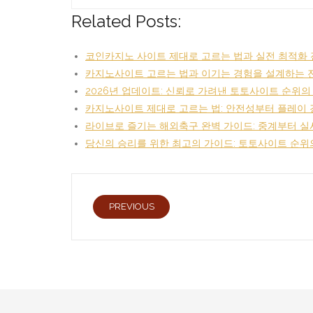
Related Posts:
코인카지노 사이트 제대로 고르는 법과 실전 최적화
카지노사이트 고르는 법과 이기는 경험을 설계하는 
2026년 업데이트: 신뢰로 가려낸 토토사이트 순위의
카지노사이트 제대로 고르는 법: 안전성부터 플레이
라이브로 즐기는 해외축구 완벽 가이드: 중계부터 
당신의 승리를 위한 최고의 가이드: 토토사이트 순위
PREVIOUS