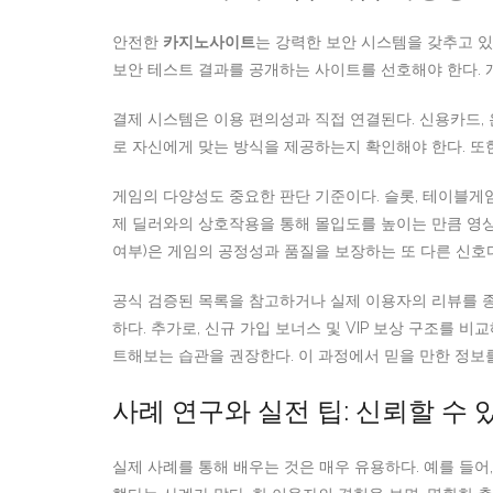
안전한
카지노사이트
는 강력한 보안 시스템을 갖추고 있어
보안 테스트 결과를 공개하는 사이트를 선호해야 한다. 
결제 시스템은 이용 편의성과 직접 연결된다. 신용카드, 
로 자신에게 맞는 방식을 제공하는지 확인해야 한다. 또
게임의 다양성도 중요한 판단 기준이다. 슬롯, 테이블게
제 딜러와의 상호작용을 통해 몰입도를 높이는 만큼 영상
여부)은 게임의 공정성과 품질을 보장하는 또 다른 신호다
공식 검증된 목록을 참고하거나 실제 이용자의 리뷰를 종
하다. 추가로, 신규 가입 보너스 및 VIP 보상 구조를
트해보는 습관을 권장한다. 이 과정에서 믿을 만한 정보
사례 연구와 실전 팁: 신뢰할 수
실제 사례를 통해 배우는 것은 매우 유용하다. 예를 들