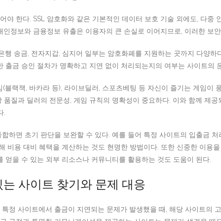
야 한다. SSL 암호화와 같은 기본적인 데이터 보호 기술 외에도, 다중 인
개인정보와 금융정보 유출은 이용자의 큰 손실로 이어지므로, 이러한 보안
은행 송금, 전자지갑, 심지어 일부는 암호화폐를 지원하는 곳까지 다양하다.
한 출금 승인 절차가 명확하고 지연 없이 처리되는지의 여부는 사이트의 
임(블랙잭, 바카라 등), 라이브딜러, 스포츠베팅 등 자신이 즐기는 게임이
 품질과 딜러의 전문성, 게임 규칙의 명확성이 중요하다. 이와 함께 제공
.
합하면 초기 판단을 보완할 수 있다. 예를 들어 특정 사이트의 입출금 처
 비교해 비용 대비 혜택을 계산하는 것도 현명한 방법이다. 또한 신중한 이용
를 얻을 수 있는 외부 리소스나 커뮤니티를 활용하는 것도 도움이 된다.
 있는 사이트 찾기와 문제 대응
어, 특정 사이트에서 출금이 지연되는 문제가 발생했을 때, 해당 사이트의