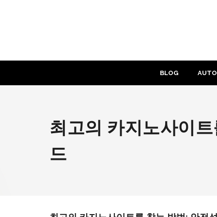
Skip
to
content
BLOG
AUTO
최고의 카지노사이트를
드