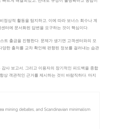
도 빠르게 해결되었고, 반대로 규정이 불명확하고 응답이
 비정상적 활동을 탐지하고, 이에 따라 보너스 회수나 계
객센터에 문서화된 답변을 요구하는 것이 핵심이다.
테스트 출금을 진행한다. 문제가 생기면 고객센터와의 모
 다양한 출처를 교차 확인해 편향된 정보를 걸러내는 습관
부 감사 보고서, 그리고 이용자의 장기적인 피드백을 종합
 항상 객관적인 근거를 제시하는 것이 바람직하다. 마지
sea mining debates, and Scandinavian minimalism