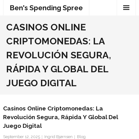
Skip
Ben's Spending Spree
to
content
CASINOS ONLINE
CRIPTOMONEDAS: LA
REVOLUCIÓN SEGURA,
RÁPIDA Y GLOBAL DEL
JUEGO DIGITAL
Casinos Online Criptomonedas: La
Revolución Segura, Rápida Y Global Del
Juego Digital
September 12, 2025
Ingrid Bjørnsen
Blog