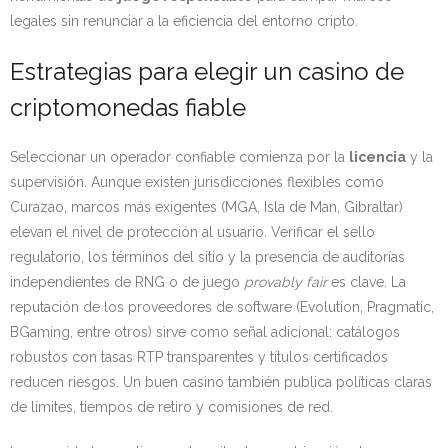
legales sin renunciar a la eficiencia del entorno cripto.
Estrategias para elegir un casino de
criptomonedas fiable
Seleccionar un operador confiable comienza por la
licencia
y la
supervisión. Aunque existen jurisdicciones flexibles como
Curazao, marcos más exigentes (MGA, Isla de Man, Gibraltar)
elevan el nivel de protección al usuario. Verificar el sello
regulatorio, los términos del sitio y la presencia de auditorías
independientes de RNG o de juego
provably fair
es clave. La
reputación de los proveedores de software (Evolution, Pragmatic,
BGaming, entre otros) sirve como señal adicional: catálogos
robustos con tasas RTP transparentes y títulos certificados
reducen riesgos. Un buen casino también publica políticas claras
de límites, tiempos de retiro y comisiones de red.