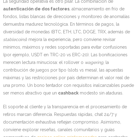
La seguridad operativa es otro pilar. La combinación de
autenticación de dos factores
, almacenamiento en frío de
fondos, listas blancas de direcciones y monitoreo de anomalías
demuestra madurez tecnológica. En términos de pagos, la
diversidad de monedas (BTC, ETH, LTC, DOGE, TRX, además de
stablecoins
) mejora la experiencia, pero conviene revisar
mínimos, máximos y redes soportadas para evitar confusiones
(por ejemplo, USDT en TRC-20 vs ERC-20). Las bonificaciones
merecen lectura minuciosa: el rollover o
wagering
, la
contribución de juegos por tipo (slots vs mesa), las apuestas
máximas y las restricciones por país determinan el valor real de
una promo. Un bono tentador con requisitos inalcanzables puede
ser menos atractivo que un
cashback
modesto sin ataduras.
El soporte al cliente y la transparencia en el procesamiento de
retiros marcan diferencia. Respuestas rápidas, chat 24/7 y
documentación exhaustiva reflejan compromiso. Asimismo,
conviene explorar reseñas, canales comunitarios y guías