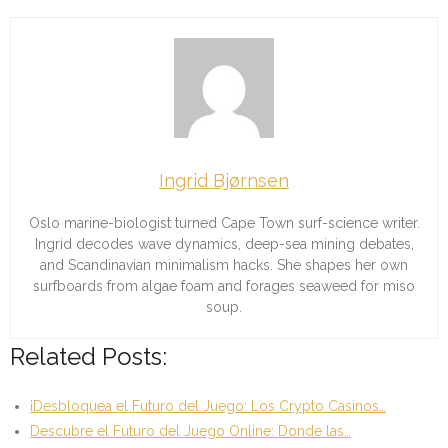
Ingrid Bjørnsen
Oslo marine-biologist turned Cape Town surf-science writer.
Ingrid decodes wave dynamics, deep-sea mining debates,
and Scandinavian minimalism hacks. She shapes her own
surfboards from algae foam and forages seaweed for miso
soup.
Related Posts:
¡Desbloquea el Futuro del Juego: Los Crypto Casinos…
Descubre el Futuro del Juego Online: Donde las…