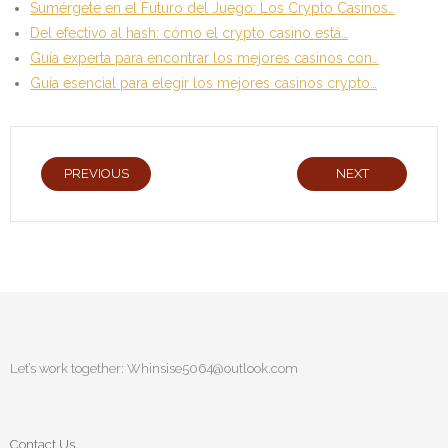
Sumérgete en el Futuro del Juego: Los Crypto Casinos…
Del efectivo al hash: cómo el crypto casino está…
Guía experta para encontrar los mejores casinos con…
Guía esencial para elegir los mejores casinos crypto…
PREVIOUS
NEXT
Let’s work together:
Whinsise5064@outlook.com
Contact Us