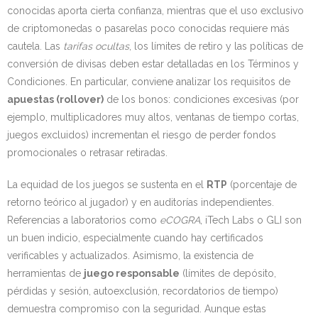
conocidas aporta cierta confianza, mientras que el uso exclusivo
de criptomonedas o pasarelas poco conocidas requiere más
cautela. Las
tarifas ocultas
, los límites de retiro y las políticas de
conversión de divisas deben estar detalladas en los Términos y
Condiciones. En particular, conviene analizar los requisitos de
apuestas (rollover)
de los bonos: condiciones excesivas (por
ejemplo, multiplicadores muy altos, ventanas de tiempo cortas,
juegos excluidos) incrementan el riesgo de perder fondos
promocionales o retrasar retiradas.
La equidad de los juegos se sustenta en el
RTP
(porcentaje de
retorno teórico al jugador) y en auditorías independientes.
Referencias a laboratorios como
eCOGRA
, iTech Labs o GLI son
un buen indicio, especialmente cuando hay certificados
verificables y actualizados. Asimismo, la existencia de
herramientas de
juego responsable
(límites de depósito,
pérdidas y sesión, autoexclusión, recordatorios de tiempo)
demuestra compromiso con la seguridad. Aunque estas