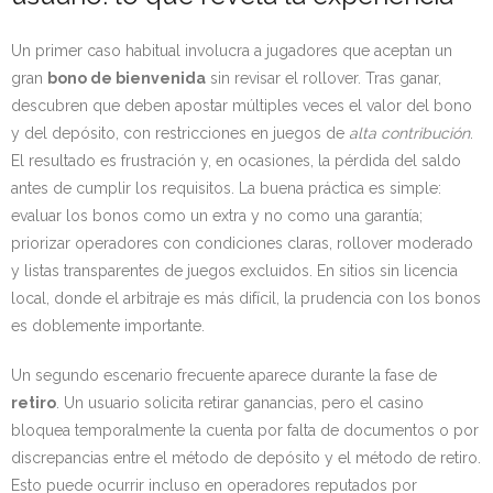
Un primer caso habitual involucra a jugadores que aceptan un
gran
bono de bienvenida
sin revisar el rollover. Tras ganar,
descubren que deben apostar múltiples veces el valor del bono
y del depósito, con restricciones en juegos de
alta contribución
.
El resultado es frustración y, en ocasiones, la pérdida del saldo
antes de cumplir los requisitos. La buena práctica es simple:
evaluar los bonos como un extra y no como una garantía;
priorizar operadores con condiciones claras, rollover moderado
y listas transparentes de juegos excluidos. En sitios sin licencia
local, donde el arbitraje es más difícil, la prudencia con los bonos
es doblemente importante.
Un segundo escenario frecuente aparece durante la fase de
retiro
. Un usuario solicita retirar ganancias, pero el casino
bloquea temporalmente la cuenta por falta de documentos o por
discrepancias entre el método de depósito y el método de retiro.
Esto puede ocurrir incluso en operadores reputados por