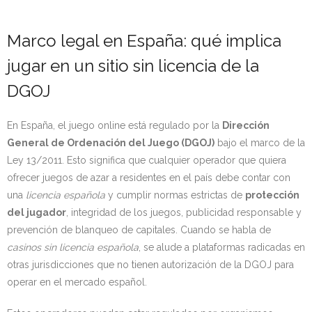
Marco legal en España: qué implica
jugar en un sitio sin licencia de la
DGOJ
En España, el juego online está regulado por la
Dirección
General de Ordenación del Juego (DGOJ)
bajo el marco de la
Ley 13/2011. Esto significa que cualquier operador que quiera
ofrecer juegos de azar a residentes en el país debe contar con
una
licencia española
y cumplir normas estrictas de
protección
del jugador
, integridad de los juegos, publicidad responsable y
prevención de blanqueo de capitales. Cuando se habla de
casinos sin licencia española
, se alude a plataformas radicadas en
otras jurisdicciones que no tienen autorización de la DGOJ para
operar en el mercado español.