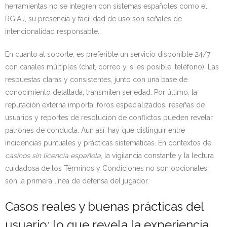
herramientas no se integren con sistemas españoles como el
RGIAJ, su presencia y facilidad de uso son señales de
intencionalidad responsable.
En cuanto al soporte, es preferible un servicio disponible 24/7
con canales múltiples (chat, correo y, si es posible, teléfono). Las
respuestas claras y consistentes, junto con una base de
conocimiento detallada, transmiten seriedad. Por último, la
reputación externa importa: foros especializados, reseñas de
usuarios y reportes de resolución de conflictos pueden revelar
patrones de conducta. Aun así, hay que distinguir entre
incidencias puntuales y prácticas sistemáticas. En contextos de
casinos sin licencia española
, la vigilancia constante y la lectura
cuidadosa de los Términos y Condiciones no son opcionales:
son la primera línea de defensa del jugador.
Casos reales y buenas prácticas del
usuario: lo que revela la experiencia