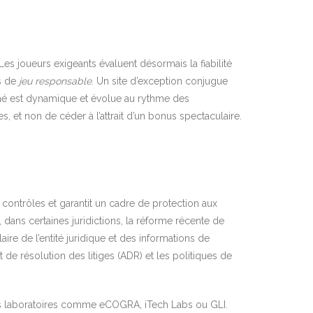
Les joueurs exigeants évaluent désormais la fiabilité
ls de
jeu responsable
. Un site d’exception conjugue
rché est dynamique et évolue au rythme des
, et non de céder à l’attrait d’un bonus spectaculaire.
 contrôles et garantit un cadre de protection aux
dans certaines juridictions, la réforme récente de
ire de l’entité juridique et des informations de
 de résolution des litiges (ADR) et les politiques de
des laboratoires comme eCOGRA, iTech Labs ou GLI.