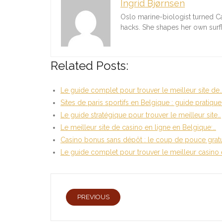
Ingrid Bjørnsen
Oslo marine-biologist turned C
hacks. She shapes her own sur
Related Posts:
Le guide complet pour trouver le meilleur site de
Sites de paris sportifs en Belgique : guide pratique
Le guide stratégique pour trouver le meilleur site…
Le meilleur site de casino en ligne en Belgique:…
Casino bonus sans dépôt : le coup de pouce gratu
Le guide complet pour trouver le meilleur casino
PREVIOUS