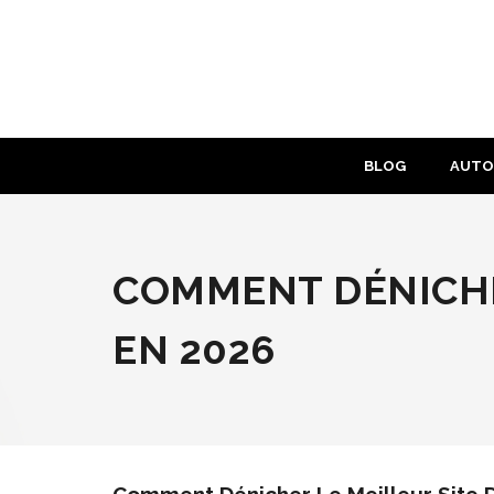
Skip
to
content
BLOG
AUTO
COMMENT DÉNICHER
EN 2026