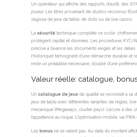
Un opérateur qui affiche des rapports d’audit, des
RT
joueur. Les titres provenant de studios reconnus (Evol
s’agisse de jeux de table, de slots ou de live casino.
La
sécurité
technique complète ce socle: chiffremen
protègent capital et données. Les procédures KYC/AML,
précise à l’avance les documents exigés et les délais
l’historique) témoignent d’une démarche durable et resp
reste un préalable nécessaire, doublé d’une préféren
Valeur réelle: catalogue, bonu
Un
catalogue de jeux
de qualité se reconnaît à sa d
jeux de table avec différentes variantes de règles, live
mécanique (Megaways, cluster pays). L’accès à des
d
l’appétence au risque. L’optimisation mobile, via PWA o
Les
bonus
ne se valent pas. Au-delà du montant affich