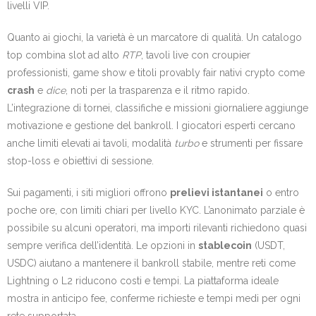
livelli VIP.
Quanto ai giochi, la varietà è un marcatore di qualità. Un catalogo
top combina slot ad alto
RTP
, tavoli live con croupier
professionisti, game show e titoli provably fair nativi crypto come
crash
e
dice
, noti per la trasparenza e il ritmo rapido.
L’integrazione di tornei, classifiche e missioni giornaliere aggiunge
motivazione e gestione del bankroll. I giocatori esperti cercano
anche limiti elevati ai tavoli, modalità
turbo
e strumenti per fissare
stop-loss e obiettivi di sessione.
Sui pagamenti, i siti migliori offrono
prelievi istantanei
o entro
poche ore, con limiti chiari per livello KYC. L’anonimato parziale è
possibile su alcuni operatori, ma importi rilevanti richiedono quasi
sempre verifica dell’identità. Le opzioni in
stablecoin
(USDT,
USDC) aiutano a mantenere il bankroll stabile, mentre reti come
Lightning o L2 riducono costi e tempi. La piattaforma ideale
mostra in anticipo fee, conferme richieste e tempi medi per ogni