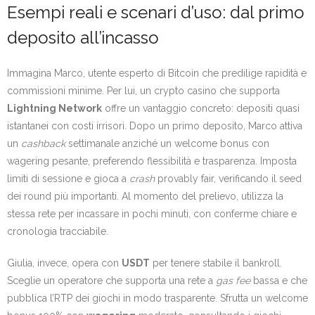
Esempi reali e scenari d’uso: dal primo
deposito all’incasso
Immagina Marco, utente esperto di Bitcoin che predilige rapidità e
commissioni minime. Per lui, un crypto casino che supporta
Lightning Network
offre un vantaggio concreto: depositi quasi
istantanei con costi irrisori. Dopo un primo deposito, Marco attiva
un
cashback
settimanale anziché un welcome bonus con
wagering pesante, preferendo flessibilità e trasparenza. Imposta
limiti di sessione e gioca a
crash
provably fair, verificando il seed
dei round più importanti. Al momento del prelievo, utilizza la
stessa rete per incassare in pochi minuti, con conferme chiare e
cronologia tracciabile.
Giulia, invece, opera con
USDT
per tenere stabile il bankroll.
Sceglie un operatore che supporta una rete a
gas fee
bassa e che
pubblica l’RTP dei giochi in modo trasparente. Sfrutta un welcome