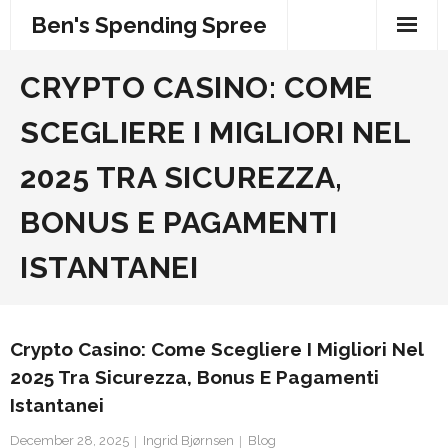
Skip
Ben's Spending Spree
to
content
CRYPTO CASINO: COME
SCEGLIERE I MIGLIORI NEL
2025 TRA SICUREZZA,
BONUS E PAGAMENTI
ISTANTANEI
Crypto Casino: Come Scegliere I Migliori Nel
2025 Tra Sicurezza, Bonus E Pagamenti
Istantanei
December 28, 2025
Ingrid Bjørnsen
Blog