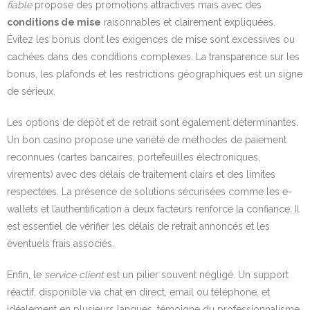
fiable
propose des promotions attractives mais avec des
conditions de mise
raisonnables et clairement expliquées.
Évitez les bonus dont les exigences de mise sont excessives ou
cachées dans des conditions complexes. La transparence sur les
bonus, les plafonds et les restrictions géographiques est un signe
de sérieux.
Les options de dépôt et de retrait sont également déterminantes.
Un bon casino propose une variété de méthodes de paiement
reconnues (cartes bancaires, portefeuilles électroniques,
virements) avec des délais de traitement clairs et des limites
respectées. La présence de solutions sécurisées comme les e-
wallets et l’authentification à deux facteurs renforce la confiance. Il
est essentiel de vérifier les délais de retrait annoncés et les
éventuels frais associés.
Enfin, le
service client
est un pilier souvent négligé. Un support
réactif, disponible via chat en direct, email ou téléphone, et
idéalement en plusieurs langues, témoigne du professionnalisme