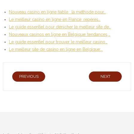
Nouveau casino en ligne fiable : la méthode pour…
Le meilleur casino en ligne en France: repères…
Le guide essentiel pour dénicher le meilleur site de…
Nouveaux casinos en ligne en Belgique: tendances,…
Le guide essentiel pour trouver le meilleur casino…
Le meilleur site de casino en ligne en Belgique:…
PREVIOUS
NEXT