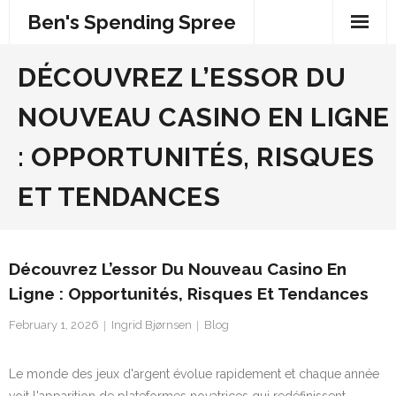
Skip
Ben's Spending Spree
to
content
DÉCOUVREZ L’ESSOR DU
NOUVEAU CASINO EN LIGNE
: OPPORTUNITÉS, RISQUES
ET TENDANCES
Découvrez L’essor Du
Nouveau Casino En
Ligne
: Opportunités, Risques Et Tendances
February 1, 2026
Ingrid Bjørnsen
Blog
Le monde des jeux d'argent évolue rapidement et chaque année