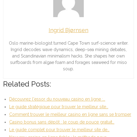
Ingrid Bjørnsen
Oslo marine-biologist turned Cape Town surf-science writer.
Ingrid decodes wave dynamics, deep-sea mining debates,
and Scandinavian minimalism hacks. She shapes her own
surfboards from algae foam and forages seaweed for miso
soup.
Related Posts:
Découvrez l'essor du nouveau casino en ligne :…
Le guide stratégique pour trouver le meilleur site…
Comment trouver le meilleur casino en ligne sans se tromper
Casino bonus sans dépôt : le coup de pouce gratuit…
Le guide complet pour trouver le meilleur site de…