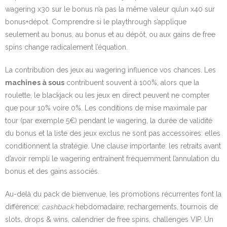
wagering x30 sur le bonus n’a pas la même valeur qu’un x40 sur
bonus+dépot. Comprendre si le playthrough s’applique
seulement au bonus, au bonus et au dépôt, ou aux gains de free
spins change radicalement l’équation.
La contribution des jeux au wagering influence vos chances. Les
machines à sous
contribuent souvent à 100%, alors que la
roulette, le blackjack ou les jeux en direct peuvent ne compter
que pour 10% voire 0%. Les conditions de mise maximale par
tour (par exemple 5€) pendant le wagering, la durée de validité
du bonus et la liste des jeux exclus ne sont pas accessoires: elles
conditionnent la stratégie. Une clause importante: les retraits avant
d’avoir rempli le wagering entraînent fréquemment l’annulation du
bonus et des gains associés.
Au-delà du pack de bienvenue, les promotions récurrentes font la
différence:
cashback
hebdomadaire, rechargements, tournois de
slots, drops & wins, calendrier de free spins, challenges VIP. Un