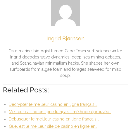
Ingrid Bjørnsen
Oslo marine-biologist turned Cape Town surf-science writer.
Ingrid decodes wave dynamics, deep-sea mining debates,
and Scandinavian minimalism hacks. She shapes her own
surfboards from algae foam and forages seaweed for miso
soup.
Related Posts:
Décrypter le meilleur casino en ligne français:…
Meilleur casino en ligne français : méthode éprouvée…
Débusquer le meilleur casino en ligne français:…
Quel est le meilleur site de casino en ligne en…