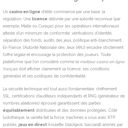
Un
casino en ligne
d’élite commence par une base: la
régulation. Une
licence
délivrée par une autorité reconnue (par
exemple, Malte ou Curaçao pour les opérateurs internationaux)
atteste d’un minimum de conformité: vérifications d’identité,
séparation des fonds, audits des jeux, politique anti-blanchiment.
En France, l’Autorité Nationale des Jeux (ANJ) encadre strictement
l’offre légale et encourage la protection des joueurs. Toute
plateforme que l’on considère comme le
meilleur casino en ligne
français
doit afficher clairement sa licence, ses conditions
générales et ses politiques de confidentialité.
La sécurité technique est tout aussi fondamentale: chiffrement
SSL, certifications d’auditeurs indépendants et RNG (générateur de
nombres aléatoires) éprouvé garantissent des parties
équitablement
distribuées et des données protégées. Côté
ludothèque, la variété fait la force: machines à sous avec RTP
publiés,
jeux en direct
(roulette, blackjack, baccarat) animés par