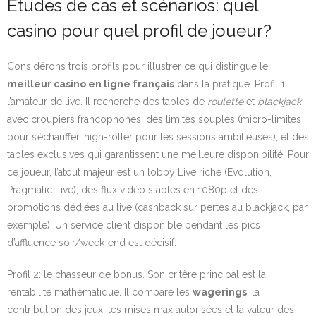
Études de cas et scénarios: quel
casino pour quel profil de joueur?
Considérons trois profils pour illustrer ce qui distingue le
meilleur casino en ligne français
dans la pratique. Profil 1:
l’amateur de live. Il recherche des tables de
roulette
et
blackjack
avec croupiers francophones, des limites souples (micro-limites
pour s’échauffer, high-roller pour les sessions ambitieuses), et des
tables exclusives qui garantissent une meilleure disponibilité. Pour
ce joueur, l’atout majeur est un lobby Live riche (Evolution,
Pragmatic Live), des flux vidéo stables en 1080p et des
promotions dédiées au live (cashback sur pertes au blackjack, par
exemple). Un service client disponible pendant les pics
d’affluence soir/week-end est décisif.
Profil 2: le chasseur de bonus. Son critère principal est la
rentabilité mathématique. Il compare les
wagerings
, la
contribution des jeux, les mises max autorisées et la valeur des