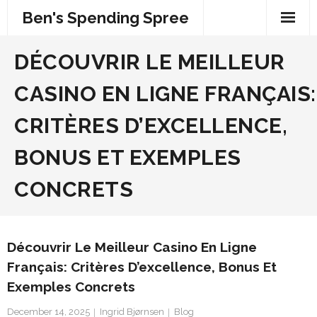
Skip
Ben's Spending Spree
to
content
DÉCOUVRIR LE MEILLEUR
CASINO EN LIGNE FRANÇAIS:
CRITÈRES D’EXCELLENCE,
BONUS ET EXEMPLES
CONCRETS
Découvrir Le Meilleur Casino En Ligne
Français: Critères D’excellence, Bonus Et
Exemples Concrets
December 14, 2025
Ingrid Bjørnsen
Blog