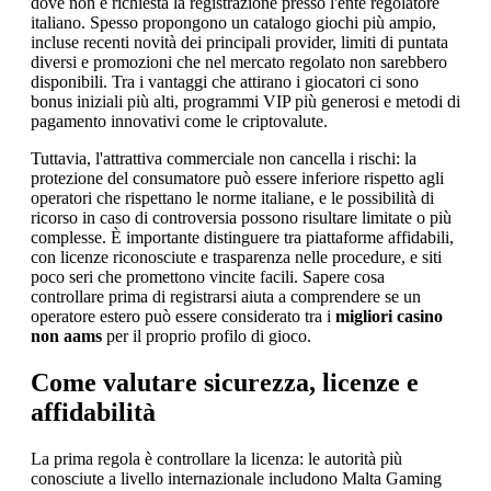
dove non è richiesta la registrazione presso l'ente regolatore
italiano. Spesso propongono un catalogo giochi più ampio,
incluse recenti novità dei principali provider, limiti di puntata
diversi e promozioni che nel mercato regolato non sarebbero
disponibili. Tra i vantaggi che attirano i giocatori ci sono
bonus iniziali più alti, programmi VIP più generosi e metodi di
pagamento innovativi come le criptovalute.
Tuttavia, l'attrattiva commerciale non cancella i rischi: la
protezione del consumatore può essere inferiore rispetto agli
operatori che rispettano le norme italiane, e le possibilità di
ricorso in caso di controversia possono risultare limitate o più
complesse. È importante distinguere tra piattaforme affidabili,
con licenze riconosciute e trasparenza nelle procedure, e siti
poco seri che promettono vincite facili. Sapere cosa
controllare prima di registrarsi aiuta a comprendere se un
operatore estero può essere considerato tra i
migliori casino
non aams
per il proprio profilo di gioco.
Come valutare sicurezza, licenze e
affidabilità
La prima regola è controllare la licenza: le autorità più
conosciute a livello internazionale includono Malta Gaming