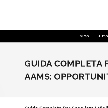
Skip
to
content
BLOG
AUTO
GUIDA COMPLETA P
AAMS: OPPORTUNIT