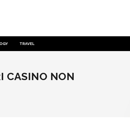
OGY
TRAVEL
RI CASINO NON