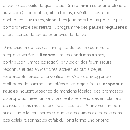
et vérifie les seuils de qualification (mise minimale pour prétendre
au jackpot). Lorsqu’il reçoit un bonus, il vérifie si ces jeux
contribuent aux mises; sinon, il les joue hors bonus pour ne pas
compromettre ses retraits. Il programme des
pauses régulières
et des alertes de temps pour éviter la dérive.
Dans chacun de ces cas, une grille de lecture commune
s’impose: vérifier la
licence
, lire les conditions (mises,
contribution, limites de retrait), privilégier des fournisseurs
reconnus et des
RTP
affichés, activer les outils de jeu
responsable, préparer la vérification KYC, et privilégier des
méthodes de paiement adaptées à ses objectifs. Les
drapeaux
rouges
incluent l’absence de mentions légales, des promesses
disproportionnées, un service client silencieux, des annulations
de retraits sans motif et des frais inattendus. À l’inverse, un bon
site assume la transparence, publie des guides clairs, paie dans
des délais raisonnables et fait du long terme une priorité.