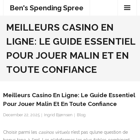
Skip
Ben's Spending Spree
to
content
MEILLEURS CASINO EN
LIGNE: LE GUIDE ESSENTIEL
POUR JOUER MALIN ET EN
TOUTE CONFIANCE
Meilleurs Casino En Ligne: Le Guide Essentiel
Pour Jouer Malin Et En Toute Confiance
December 22, 2025
Ingrid Bjørnsen
Blog
Choisir parmi les
casinos virtuels
n’est pas qu’une question de