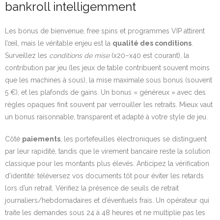
bankroll intelligemment
Les bonus de bienvenue, free spins et programmes VIP attirent
l’œil, mais le véritable enjeu est la
qualité des conditions
.
Surveillez les
conditions de mise
(x20–x40 est courant), la
contribution par jeu (les jeux de table contribuent souvent moins
que les machines à sous), la mise maximale sous bonus (souvent
5 €), et les plafonds de gains. Un bonus « généreux » avec des
règles opaques finit souvent par verrouiller les retraits. Mieux vaut
un bonus raisonnable, transparent et adapté à votre style de jeu.
Côté
paiements
, les portefeuilles électroniques se distinguent
par leur rapidité, tandis que le virement bancaire reste la solution
classique pour les montants plus élevés. Anticipez la vérification
d’identité: téléversez vos documents tôt pour éviter les retards
lors d’un retrait. Vérifiez la présence de seuils de retrait
journaliers/hebdomadaires et d’éventuels frais. Un opérateur qui
traite les demandes sous 24 à 48 heures et ne multiplie pas les