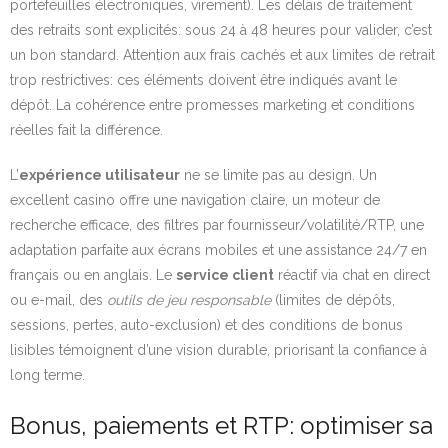
portefeuilles électroniques, virement). Les délais de traitement
des retraits sont explicités: sous 24 à 48 heures pour valider, c’est
un bon standard. Attention aux frais cachés et aux limites de retrait
trop restrictives: ces éléments doivent être indiqués avant le
dépôt. La cohérence entre promesses marketing et conditions
réelles fait la différence.
L’
expérience utilisateur
ne se limite pas au design. Un
excellent casino offre une navigation claire, un moteur de
recherche efficace, des filtres par fournisseur/volatilité/RTP, une
adaptation parfaite aux écrans mobiles et une assistance 24/7 en
français ou en anglais. Le
service client
réactif via chat en direct
ou e-mail, des
outils de jeu responsable
(limites de dépôts,
sessions, pertes, auto-exclusion) et des conditions de bonus
lisibles témoignent d’une vision durable, priorisant la confiance à
long terme.
Bonus, paiements et RTP: optimiser sa