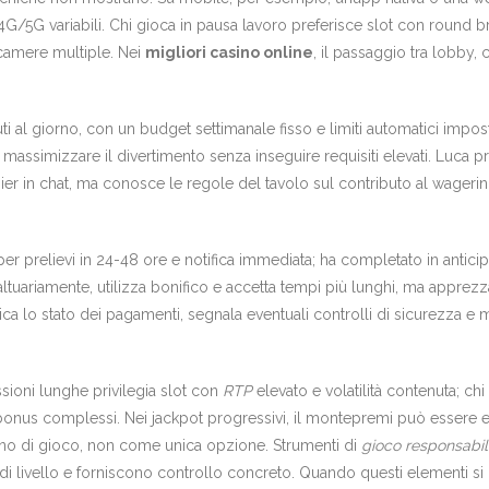
4G/5G variabili. Chi gioca in pausa lavoro preferisce slot con round br
camere multiple. Nei
migliori casino online
, il passaggio tra lobby, 
al giorno, con un budget settimanale fisso e limiti automatici impostati
ssimizzare il divertimento senza inseguire requisiti elevati. Luca prefe
pier in chat, ma conosce le regole del tavolo sul contributo al wager
per prelievi in 24-48 ore e notifica immediata; ha completato in antic
tuariamente, utilizza bonifico e accetta tempi più lunghi, ma apprezza 
nica lo stato dei pagamenti, segnala eventuali controlli di sicurezza e
essioni lunghe privilegia slot con
RTP
elevato e volatilità contenuta; chi
und bonus complessi. Nei jackpot progressivi, il montepremi può esser
iano di gioco, non come unica opzione. Strumenti di
gioco responsabi
di livello e forniscono controllo concreto. Quando questi elementi 