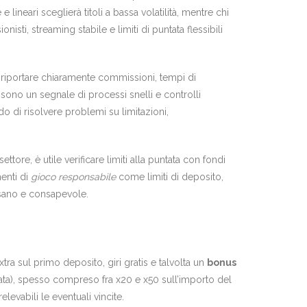
 lineari sceglierà titoli a bassa volatilità, mentre chi
nisti, streaming stabile e limiti di puntata flessibili
no riportare chiaramente commissioni, tempi di
i sono un segnale di processi snelli e controlli
do di risolvere problemi su limitazioni,
settore, è utile verificare limiti alla puntata con fondi
menti di
gioco responsabile
come limiti di deposito,
 sano e consapevole.
a sul primo deposito, giri gratis e talvolta un
bonus
tata), spesso compreso fra x20 e x50 sull’importo del
evabili le eventuali vincite.