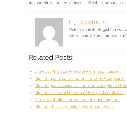
trasparenti, l’esperienza diventa affidabile, appagante 
Ingrid Bjørnsen
Oslo marine-biologist turned C
hacks. She shapes her own sur
Related Posts:
Oltre l’ADM: guida essenziale ai migliori casino…
Migliori giochi da casinò online: come scegliere…
Migliori giochi casino online: come scegliere titoli
Migliori casino online non AAMS: guida pratica a…
Oltre l’ADM: alla scoperta dei presunti migliori…
Migliori siti casino online: criteri, strategie e…