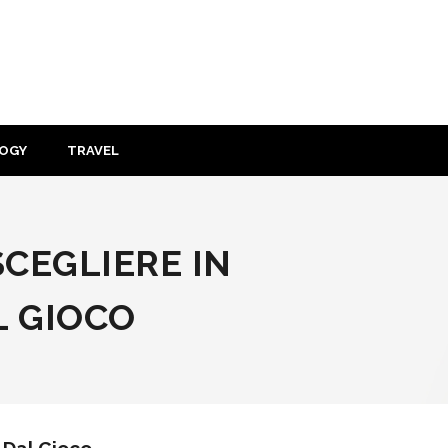
OGY
TRAVEL
SCEGLIERE IN
L GIOCO