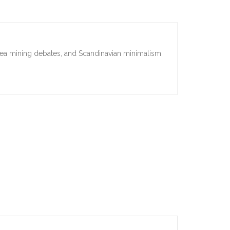
sea mining debates, and Scandinavian minimalism