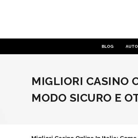
Skip
to
content
BLOG
AUTO
MIGLIORI CASINO O
MODO SICURO E OT