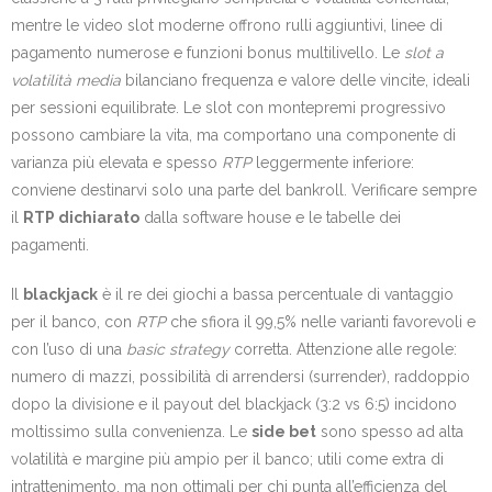
mentre le video slot moderne offrono rulli aggiuntivi, linee di
pagamento numerose e funzioni bonus multilivello. Le
slot a
volatilità media
bilanciano frequenza e valore delle vincite, ideali
per sessioni equilibrate. Le slot con montepremi progressivo
possono cambiare la vita, ma comportano una componente di
varianza più elevata e spesso
RTP
leggermente inferiore:
conviene destinarvi solo una parte del bankroll. Verificare sempre
il
RTP dichiarato
dalla software house e le tabelle dei
pagamenti.
Il
blackjack
è il re dei giochi a bassa percentuale di vantaggio
per il banco, con
RTP
che sfiora il 99,5% nelle varianti favorevoli e
con l’uso di una
basic strategy
corretta. Attenzione alle regole:
numero di mazzi, possibilità di arrendersi (surrender), raddoppio
dopo la divisione e il payout del blackjack (3:2 vs 6:5) incidono
moltissimo sulla convenienza. Le
side bet
sono spesso ad alta
volatilità e margine più ampio per il banco; utili come extra di
intrattenimento, ma non ottimali per chi punta all’efficienza del