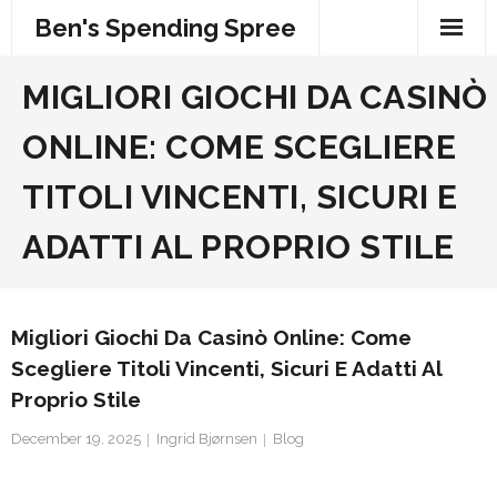
Skip
Ben's Spending Spree
to
content
MIGLIORI GIOCHI DA CASINÒ
ONLINE: COME SCEGLIERE
TITOLI VINCENTI, SICURI E
ADATTI AL PROPRIO STILE
Migliori Giochi Da Casinò Online: Come
Scegliere Titoli Vincenti, Sicuri E Adatti Al
Proprio Stile
December 19, 2025
Ingrid Bjørnsen
Blog