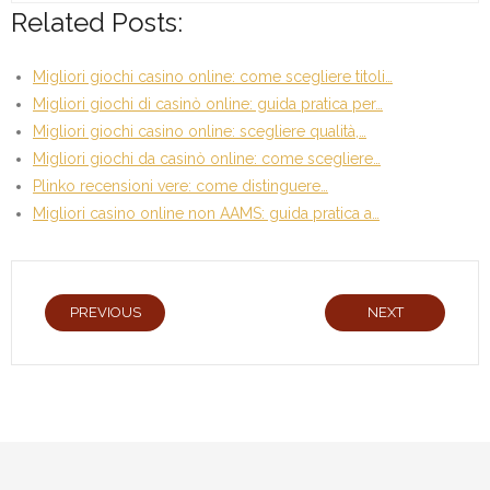
Related Posts:
Migliori giochi casino online: come scegliere titoli…
Migliori giochi di casinò online: guida pratica per…
Migliori giochi casino online: scegliere qualità,…
Migliori giochi da casinò online: come scegliere…
Plinko recensioni vere: come distinguere…
Migliori casino online non AAMS: guida pratica a…
PREVIOUS
NEXT