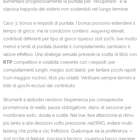
aumentare progressivamente la puntata per “recuperare”: è la
classica trappola dei sistemi non sostenibili nel lungo termine.
Caso 3: bonus e requisiti di puntata. I bonus possono estendere il
tempo di gioco, ma le condizioni contano:
wagering
elevati,
contributi differenti per tipo di gioco (spesso slot 100%, live molto
meno) e limiti di puntata durante il completamento cambiano il
valore effettivo. Una strategia sensata prevede la scelta di titoli con
RTP
competitivo e volatilità coerente con i requisiti: per
completamenti lunghi, meglio slot stabili; per tentare picchi rapidi
(con maggior rischio), titoli più volatili. Verificare sempre termini e
liste di giochi esclusi dal contributo.
Strumenti e abitudini rendono l’esperienza più consapevole:
promemoria di realtà, pause obbligatorie, diario di sessione per
monitorare esito, durata e scelte. Nel live, fare attenzione al ritmo
più lento e alle decisioni sotto pressione; nell’RNG, evitare multi-
tasking che porta a clic frettolosi. Qualunque sia la preferenza —
slot ricche di feature,
blackjack
tecnico,
roulette
a basso margine