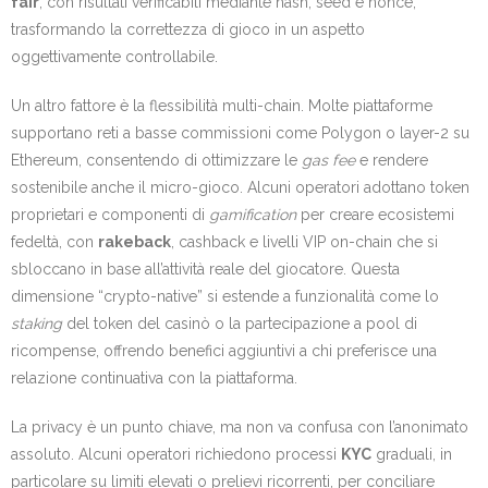
fair
, con risultati verificabili mediante hash, seed e nonce,
trasformando la correttezza di gioco in un aspetto
oggettivamente controllabile.
Un altro fattore è la flessibilità multi-chain. Molte piattaforme
supportano reti a basse commissioni come Polygon o layer-2 su
Ethereum, consentendo di ottimizzare le
gas fee
e rendere
sostenibile anche il micro-gioco. Alcuni operatori adottano token
proprietari e componenti di
gamification
per creare ecosistemi
fedeltà, con
rakeback
, cashback e livelli VIP on-chain che si
sbloccano in base all’attività reale del giocatore. Questa
dimensione “crypto-native” si estende a funzionalità come lo
staking
del token del casinò o la partecipazione a pool di
ricompense, offrendo benefici aggiuntivi a chi preferisce una
relazione continuativa con la piattaforma.
La privacy è un punto chiave, ma non va confusa con l’anonimato
assoluto. Alcuni operatori richiedono processi
KYC
graduali, in
particolare su limiti elevati o prelievi ricorrenti, per conciliare