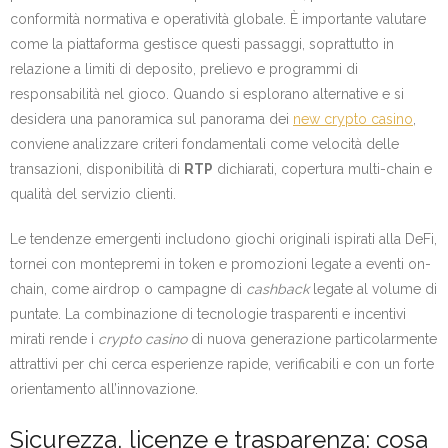
conformità normativa e operatività globale. È importante valutare
come la piattaforma gestisce questi passaggi, soprattutto in
relazione a limiti di deposito, prelievo e programmi di
responsabilità nel gioco. Quando si esplorano alternative e si
desidera una panoramica sul panorama dei
new crypto casino
,
conviene analizzare criteri fondamentali come velocità delle
transazioni, disponibilità di
RTP
dichiarati, copertura multi-chain e
qualità del servizio clienti.
Le tendenze emergenti includono giochi originali ispirati alla DeFi,
tornei con montepremi in token e promozioni legate a eventi on-
chain, come airdrop o campagne di
cashback
legate al volume di
puntate. La combinazione di tecnologie trasparenti e incentivi
mirati rende i
crypto casino
di nuova generazione particolarmente
attrattivi per chi cerca esperienze rapide, verificabili e con un forte
orientamento all’innovazione.
Sicurezza, licenze e trasparenza: cosa