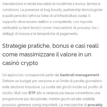
manutenzioni e rende tracciabili le modifiche a bonus, termini e
condizioni. La presenza di bug bounty, partnership tecnologiche
e audit periodici rafforza l’idea di un’infrastruttura curata. Il
supporto deve essere reattivo e competente, con risposte
verificabili su temi tecnici come i meccanismi di
provably fair
, i
dettagli di licenza e le tempistiche di pagamento.
Strategie pratiche, bonus e casi reali:
come massimizzare il valore in un
casinò crypto
Un approccio consapevole parte dal
bankroll management
.
Definire un budget per sessione e un limite di perdita giornaliero
evita decisioni impulsive. La scelta dei giochi incide sul profilo di
rischio: titoli con
RTP
alto e varianza più bassa consentono una
progressione più disciplinata, mentre giochi ad alta volatilità
possono generare swing importanti. Le meccaniche di
provably