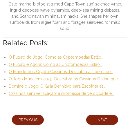
Oslo marine-biologist turned Cape Town surf-science writer.
Ingrid decodes wave dynamics, deep-sea mining debates,
and Scandinavian minimalism hacks. She shapes her own
surfboards from algae foam and forages seaweed for miso
soup.
Related Posts:
O Futuro do Jogo: Como as Criptomoedas Estão…
O Futuro é Agora: Como as Criptomoedas Estão…
O Mundo dos Crypto Cassinos: Descubra a Liberdade…
O Jogo Muda em 2025: Descubra os Cassinos Online que…
Domine o Jogo: O Guia Definitivo para Escolher as…
Cassinos sem verificação: a promessa de velocidade e…
PREVIOUS
NEXT