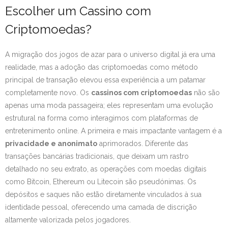
Escolher um Cassino com
Criptomoedas?
A migração dos jogos de azar para o universo digital já era uma
realidade, mas a adoção das criptomoedas como método
principal de transação elevou essa experiência a um patamar
completamente novo. Os
cassinos com criptomoedas
não são
apenas uma moda passageira; eles representam uma evolução
estrutural na forma como interagimos com plataformas de
entretenimento online. A primeira e mais impactante vantagem é a
privacidade e anonimato
aprimorados. Diferente das
transações bancárias tradicionais, que deixam um rastro
detalhado no seu extrato, as operações com moedas digitais
como Bitcoin, Ethereum ou Litecoin são pseudónimas. Os
depósitos e saques não estão diretamente vinculados à sua
identidade pessoal, oferecendo uma camada de discrição
altamente valorizada pelos jogadores.