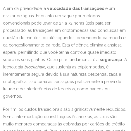
Além da privacidade, a
velocidade das transações
é um
divisor de águas. Enquanto um saque por métodos
convencionais pode levar de 24 a 72 horas úteis para ser
processado, as transações em criptomoedas são concluídas em
questão de minutos, ou até segundos, dependendo da moeda e
da congestionamento da rede. Esta eficiência elimina a ansiosa
espera, permitindo que você tenha controle quase imediato
sobre os seus ganhos. Outro pilar fundamental é a
segurança
. A
tecnologia
blockchain
, que sustenta as criptomoedas, é
inerentemente segura devido à sua natureza descentralizada e
criptográfica. Isso torna as transações praticamente à prova de
fraude e de interferências de terceiros, como bancos ou
governos.
Por fim, os custos transacionais são significativamente reduzidos.
Sem a intermediação de instituições financeiras, as taxas são
muito menores comparadas às cobradas por cartões de crédito