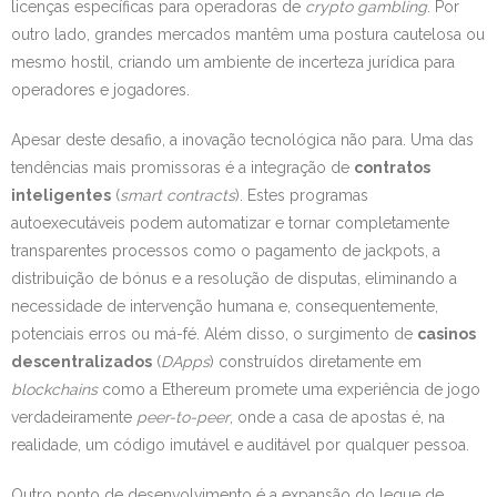
licenças específicas para operadoras de
crypto gambling
. Por
outro lado, grandes mercados mantêm uma postura cautelosa ou
mesmo hostil, criando um ambiente de incerteza jurídica para
operadores e jogadores.
Apesar deste desafio, a inovação tecnológica não para. Uma das
tendências mais promissoras é a integração de
contratos
inteligentes
(
smart contracts
). Estes programas
autoexecutáveis podem automatizar e tornar completamente
transparentes processos como o pagamento de jackpots, a
distribuição de bónus e a resolução de disputas, eliminando a
necessidade de intervenção humana e, consequentemente,
potenciais erros ou má-fé. Além disso, o surgimento de
casinos
descentralizados
(
DApps
) construídos diretamente em
blockchains
como a Ethereum promete uma experiência de jogo
verdadeiramente
peer-to-peer
, onde a casa de apostas é, na
realidade, um código imutável e auditável por qualquer pessoa.
Outro ponto de desenvolvimento é a expansão do leque de