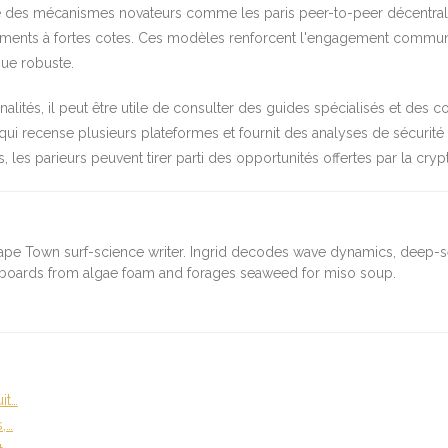
des mécanismes novateurs comme les paris peer-to-peer décentralisés 
ments à fortes cotes. Ces modèles renforcent l'engagement communau
que robuste.
alités, il peut être utile de consulter des guides spécialisés et des
 qui recense plusieurs plateformes et fournit des analyses de sécurit
, les parieurs peuvent tirer parti des opportunités offertes par la cry
ape Town surf-science writer. Ingrid decodes wave dynamics, deep-
fboards from algae foam and forages seaweed for miso soup.
it…
,…