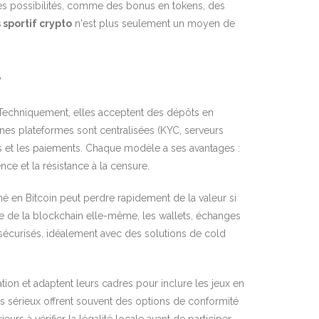
elles possibilités, comme des bonus en tokens, des
 sportif crypto
n'est plus seulement un moyen de
e
 Techniquement, elles acceptent des dépôts en
aines plateformes sont centralisées (KYC, serveurs
ses et les paiements. Chaque modèle a ses avantages :
ence et la résistance à la censure.
mé en Bitcoin peut perdre rapidement de la valeur si
sse de la blockchain elle-même, les wallets, échanges
s sécurisés, idéalement avec des solutions de cold
ation et adaptent leurs cadres pour inclure les jeux en
rs sérieux offrent souvent des options de conformité