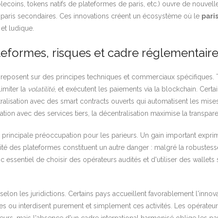
stablecoins, tokens natifs de plateformes de paris, etc.) ouvre de nouv
 paris secondaires. Ces innovations créent un écosystème où le
paris
et ludique.
eformes, risques et cadre réglementair
 reposent sur des principes techniques et commerciaux spécifiques.
limiter la
volatilité
, et exécutent les paiements via la blockchain. Cert
ntralisation avec des smart contracts ouverts qui automatisent les mi
tégration avec des services tiers, la décentralisation maximise la transpar
la principale préoccupation pour les parieurs. Un gain important expri
urité des plateformes constituent un autre danger : malgré la robuste
nc essentiel de choisir des opérateurs audités et d'utiliser des wallet
selon les juridictions. Certains pays accueillent favorablement l'innov
ctes ou interdisent purement et simplement ces activités. Les opérateu