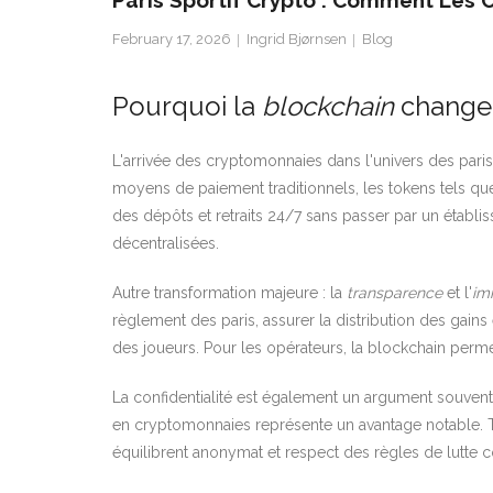
Paris Sportif Crypto : Comment Les 
February 17, 2026
Ingrid Bjørnsen
Blog
Pourquoi la
blockchain
change 
L'arrivée des cryptomonnaies dans l'univers des pari
moyens de paiement traditionnels, les tokens tels qu
des dépôts et retraits 24/7 sans passer par un établiss
décentralisées.
Autre transformation majeure : la
transparence
et l'
im
règlement des paris, assurer la distribution des gains 
des joueurs. Pour les opérateurs, la blockchain permet 
La confidentialité est également un argument souvent 
en cryptomonnaies représente un avantage notable. To
équilibrent anonymat et respect des règles de lutte c