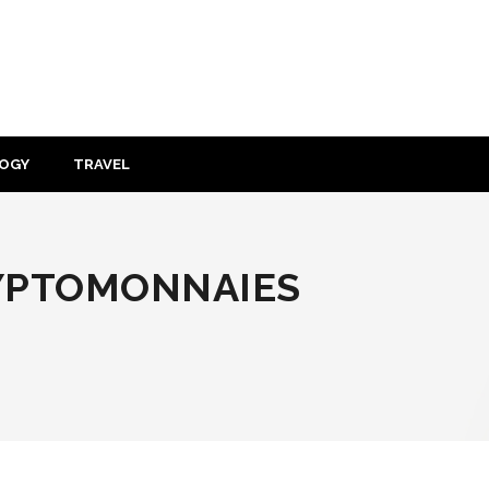
OGY
TRAVEL
RYPTOMONNAIES