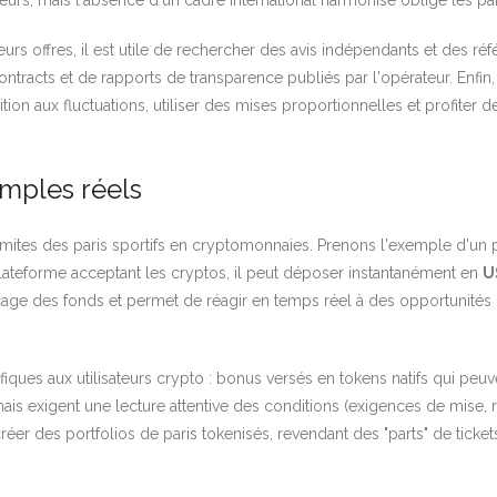
 mais l'absence d'un cadre international harmonisé oblige les parieur
urs offres, il est utile de rechercher des avis indépendants et des 
contracts et de rapports de transparence publiés par l'opérateur. Enfin
ition aux fluctuations, utiliser des mises proportionnelles et profiter
emples réels
s limites des paris sportifs en cryptomonnaies. Prenons l'exemple d'un pa
 plateforme acceptant les cryptos, il peut déposer instantanément en
U
cage des fonds et permet de réagir en temps réel à des opportunités
iques aux utilisateurs crypto : bonus versés en tokens natifs qui peu
 exigent une lecture attentive des conditions (exigences de mise, rest
réer des portfolios de paris tokenisés, revendant des "parts" de tick