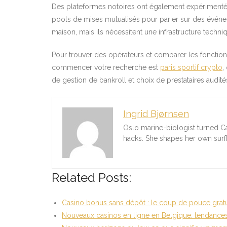
Des plateformes notoires ont également expérimenté 
pools de mises mutualisés pour parier sur des événe
maison, mais ils nécessitent une infrastructure techni
Pour trouver des opérateurs et comparer les fonctionn
commencer votre recherche est
paris sportif crypto
,
de gestion de bankroll et choix de prestataires audités
Ingrid Bjørnsen
Oslo marine-biologist turned C
hacks. She shapes her own sur
Related Posts:
Casino bonus sans dépôt : le coup de pouce gratu
Nouveaux casinos en ligne en Belgique: tendances