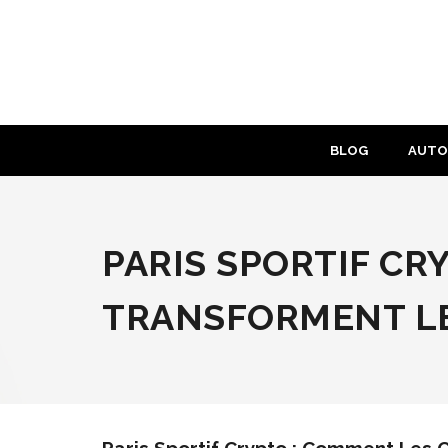
Skip
to
content
BLOG
AUTO
PARIS SPORTIF C
TRANSFORMENT LE