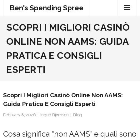
Skip
Ben's Spending Spree
to
content
SCOPRI I MIGLIORI CASINÒ
ONLINE NON AAMS: GUIDA
PRATICA E CONSIGLI
ESPERTI
Scopri I Migliori Casinò Online Non AAMS:
Guida Pratica E Consigli Esperti
February 8, 2026
Ingrid Bjørnsen
Blog
Cosa significa “non AAMS” e quali sono