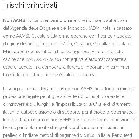
i rischi principali
Non AAMS
indica quei casinò online che non sono autorizzati
dall’Agenzia delle Dogane e dei Monopoli (ADM, nota in passato
come AAMS). Queste piattaforme operano con licenze rilasciate
da giurisdizioni estere come Malta, Curacao, Gibraltar o l’Isola di
Man, oppure senza alcuna licenza rigorosa. È fondamentale
capire che
non essere AAMS
non equivale automaticamente a
essere illegale, ma comporta differenze importanti in termini di
tutela del giocatore, norme fiscali e assistenza.
I rischi più comuni legati ai casinò non AAMS includono la minore
protezione legale per il giocatore, tempi di risoluzione delle
controversie più lunghi, e l’impossibilità di usufruire di strumenti
italiani di autoesclusione o di supporto per il gioco problematico.
Inoltre, alcuni operatori non AAMS possono imporre condizioni di
bonus particolarmente stringenti, applicare commissioni sui
prelievi o limitare metodi di pagamento diffusi in Italia. Per questi