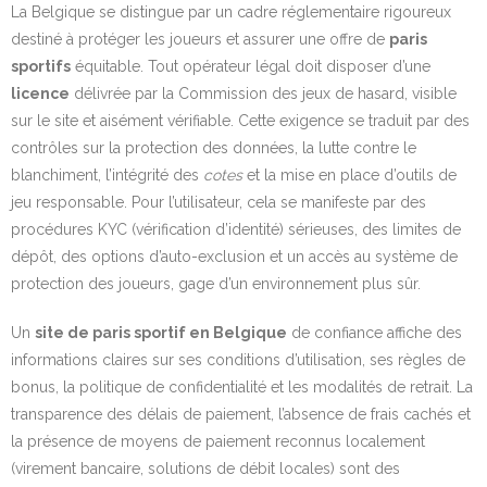
La Belgique se distingue par un cadre réglementaire rigoureux
destiné à protéger les joueurs et assurer une offre de
paris
sportifs
équitable. Tout opérateur légal doit disposer d’une
licence
délivrée par la Commission des jeux de hasard, visible
sur le site et aisément vérifiable. Cette exigence se traduit par des
contrôles sur la protection des données, la lutte contre le
blanchiment, l’intégrité des
cotes
et la mise en place d’outils de
jeu responsable. Pour l’utilisateur, cela se manifeste par des
procédures KYC (vérification d’identité) sérieuses, des limites de
dépôt, des options d’auto-exclusion et un accès au système de
protection des joueurs, gage d’un environnement plus sûr.
Un
site de paris sportif en Belgique
de confiance affiche des
informations claires sur ses conditions d’utilisation, ses règles de
bonus, la politique de confidentialité et les modalités de retrait. La
transparence des délais de paiement, l’absence de frais cachés et
la présence de moyens de paiement reconnus localement
(virement bancaire, solutions de débit locales) sont des