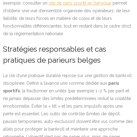
exemple, consulter un
site de paris sportif en belgique
permet
d’obtenir une vue d’ensemble organisée des opérateurs, de leur
fiabilité, de leurs forces en matière de
cotes
et de leurs
fonctionnalités différenciantes, tout en restant dans le cadre strict
de la réglementation nationale.
Stratégies responsables et cas
pratiques de parieurs belges
La clé d’une pratique durable repose sur une gestion de bankroll
disciplinée. Définir à l’avance une somme dédiée aux
paris
sportifs
, la fractionner en unités (par exemple 1–2 % par pari) et
ne jamais dépasser des limites prédéterminées réduit la volatilité
émotionnelle. Éviter le « tilt » et les paris impulsifs après une
perte est essentiel. Les outils de contrôle (limites de dépôt,
pauses temporaires, auto-exclusion) doivent être vus comme des
alliés pour protéger la bankroll et maintenir une approche
rationnelle. L’objectif n’est pas de parier plus, mais de parier