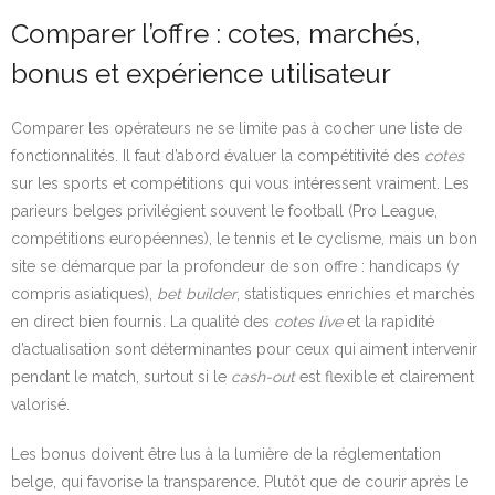
Comparer l’offre : cotes, marchés,
bonus et expérience utilisateur
Comparer les opérateurs ne se limite pas à cocher une liste de
fonctionnalités. Il faut d’abord évaluer la compétitivité des
cotes
sur les sports et compétitions qui vous intéressent vraiment. Les
parieurs belges privilégient souvent le football (Pro League,
compétitions européennes), le tennis et le cyclisme, mais un bon
site se démarque par la profondeur de son offre : handicaps (y
compris asiatiques),
bet builder
, statistiques enrichies et marchés
en direct bien fournis. La qualité des
cotes live
et la rapidité
d’actualisation sont déterminantes pour ceux qui aiment intervenir
pendant le match, surtout si le
cash-out
est flexible et clairement
valorisé.
Les bonus doivent être lus à la lumière de la réglementation
belge, qui favorise la transparence. Plutôt que de courir après le