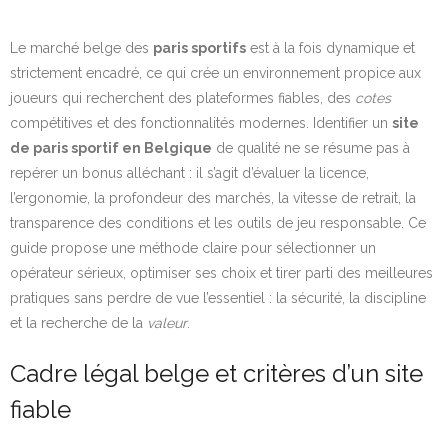
Le marché belge des
paris sportifs
est à la fois dynamique et
strictement encadré, ce qui crée un environnement propice aux
joueurs qui recherchent des plateformes fiables, des
cotes
compétitives et des fonctionnalités modernes. Identifier un
site
de paris sportif en Belgique
de qualité ne se résume pas à
repérer un bonus alléchant : il s’agit d’évaluer la licence,
l’ergonomie, la profondeur des marchés, la vitesse de retrait, la
transparence des conditions et les outils de jeu responsable. Ce
guide propose une méthode claire pour sélectionner un
opérateur sérieux, optimiser ses choix et tirer parti des meilleures
pratiques sans perdre de vue l’essentiel : la sécurité, la discipline
et la recherche de la
valeur
.
Cadre légal belge et critères d’un site
fiable