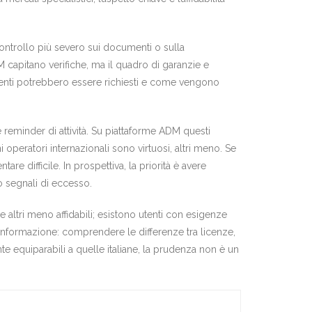
controllo più severo sui documenti o sulla
M capitano verifiche, ma il quadro di garanzie e
menti potrebbero essere richiesti e come vengono
e reminder di attività. Su piattaforme ADM questi
 operatori internazionali sono virtuosi, altri meno. Se
 difficile. In prospettiva, la priorità è avere
o segnali di eccesso.
e altri meno affidabili; esistono utenti con esigenze
 l’informazione: comprendere le differenze tra licenze,
te equiparabili a quelle italiane, la prudenza non è un