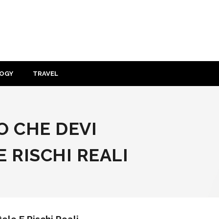
OGY
TRAVEL
O CHE DEVI
 RISCHI REALI