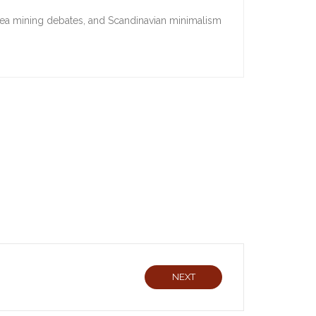
sea mining debates, and Scandinavian minimalism
NEXT