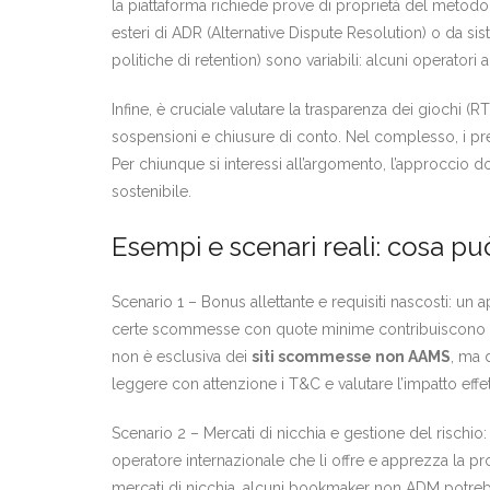
la piattaforma richiede prove di proprietà del metodo 
esteri di ADR (Alternative Dispute Resolution) o da si
politiche di retention) sono variabili: alcuni operatori 
Infine, è cruciale valutare la trasparenza dei giochi (
sospensioni e chiusure di conto. Nel complesso, i pr
Per chiunque si interessi all’argomento, l’approccio dov
sostenibile.
Esempi e scenari reali: cosa p
Scenario 1 – Bonus allettante e requisiti nascosti: u
certe scommesse con quote minime contribuiscono al 10
non è esclusiva dei
siti scommesse non AAMS
, ma 
leggere con attenzione i T&C e valutare l’impatto effet
Scenario 2 – Mercati di nicchia e gestione del risch
operatore internazionale che li offre e apprezza la prof
mercati di nicchia, alcuni bookmaker non ADM potrebbero 