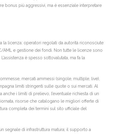
ire bonus più aggressivi, ma è essenziale interpretare
a licenza: operatori regolati da autorità riconosciute
/AML e gestione dei fondi. Non tutte le licenze sono
a. L’assistenza è spesso sottovalutata, ma fa la
 scommesse, mercati ammessi (singole, multiple, live),
gna limiti stringenti sulle quote o sui mercati. Al
nche i limiti di prelievo, l’eventuale richiesta di un
ornata, risorse che catalogano le migliori offerte di
ra completa dei termini sul sito ufficiale del
è un segnale di infrastruttura matura; il supporto a