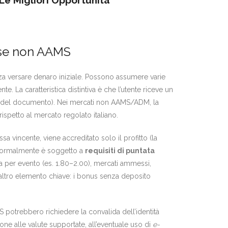
e Migliori Opportunità
sse non AAMS
a versare denaro iniziale. Possono assumere varie
e. La caratteristica distintiva è che l’utente riceve un
no o del documento). Nei mercati non AAMS/ADM, la
rispetto al mercato regolato italiano.
a vincente, viene accreditato solo il profitto (la
a normalmente è soggetto a
requisiti di puntata
a per evento (es. 1.80–2.00), mercati ammessi,
n altro elemento chiave: i bonus senza deposito
 potrebbero richiedere la convalida dell’identità
zione alle valute supportate, all’eventuale uso di
e-