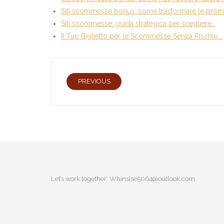
Siti scommesse bonus: come trasformare le prom
Siti scommesse: guida strategica per scegliere…
Il Tuo Biglietto per le Scommesse Senza Rischio:…
PREVIOUS
Let’s work together:
Whinsise5064@outlook.com