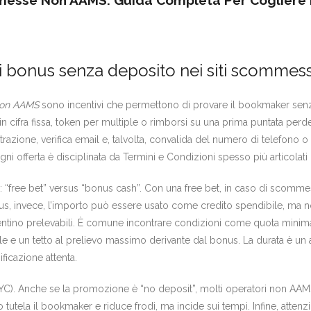
messe Non AAMS: Guida Completa Per Cogliere L
i bonus senza deposito nei siti scomme
non AAMS
sono incentivi che permettono di provare il bookmaker senz
in cifra fissa, token per multiple o rimborsi su una prima puntata perdent
istrazione, verifica email e, talvolta, convalida del numero di telefo
gni offerta è disciplinata da Termini e Condizioni spesso più articolati 
: “free bet” versus “bonus cash”. Con una free bet, in caso di scommess
onus, invece, l’importo può essere usato come credito spendibile, m
iventino prelevabili. È comune incontrare condizioni come quota minim
ltiple e un tetto al prelievo massimo derivante dal bonus. La durata è u
ficazione attenta.
(KYC). Anche se la promozione è “no deposit”, molti operatori non AAMS
sto tutela il bookmaker e riduce frodi, ma incide sui tempi. Infine, atten