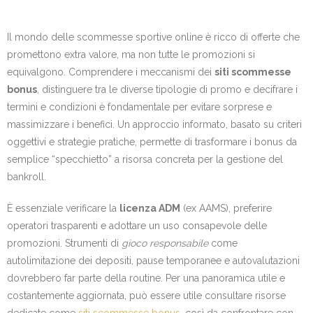
Il mondo delle scommesse sportive online è ricco di offerte che
promettono extra valore, ma non tutte le promozioni si
equivalgono. Comprendere i meccanismi dei
siti scommesse
bonus
, distinguere tra le diverse tipologie di promo e decifrare i
termini e condizioni è fondamentale per evitare sorprese e
massimizzare i benefici. Un approccio informato, basato su criteri
oggettivi e strategie pratiche, permette di trasformare i bonus da
semplice “specchietto” a risorsa concreta per la gestione del
bankroll.
È essenziale verificare la
licenza ADM
(ex AAMS), preferire
operatori trasparenti e adottare un uso consapevole delle
promozioni. Strumenti di
gioco responsabile
come
autolimitazione dei depositi, pause temporanee e autovalutazioni
dovrebbero far parte della routine. Per una panoramica utile e
costantemente aggiornata, può essere utile consultare risorse