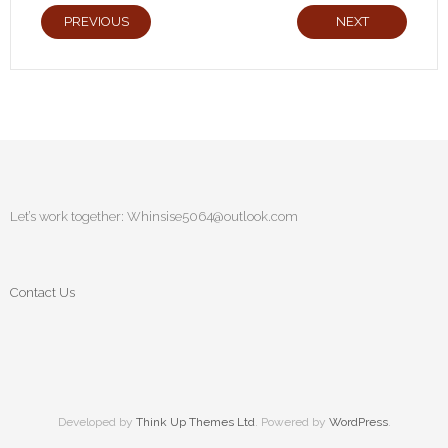
PREVIOUS
NEXT
Let’s work together:
Whinsise5064@outlook.com
Contact Us
Developed by
Think Up Themes Ltd
. Powered by
WordPress
.