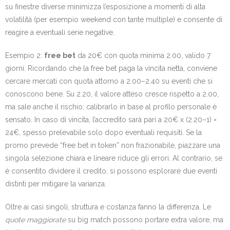
su finestre diverse minimizza l’esposizione a momenti di alta
volatilità (per esempio weekend con tante multiple) e consente di
reagire a eventuali serie negative.
Esempio 2:
free bet
da 20€ con quota minima 2.00, valido 7
giorni. Ricordando che la free bet paga la vincita netta, conviene
cercare mercati con quota attorno a 2.00–2.40 su eventi che si
conoscono bene. Su 2.20, il valore atteso cresce rispetto a 2.00,
ma sale anche il rischio; calibrarlo in base al profilo personale è
sensato. In caso di vincita, l’accredito sarà pari a 20€ x (2.20–1) =
24€, spesso prelevabile solo dopo eventuali requisiti. Se la
promo prevede “free bet in token” non frazionabile, piazzare una
singola selezione chiara e lineare riduce gli errori. Al contrario, se
è consentito dividere il credito, si possono esplorare due eventi
distinti per mitigare la varianza.
Oltre ai casi singoli, struttura e costanza fanno la differenza. Le
quote maggiorate
su big match possono portare extra valore, ma