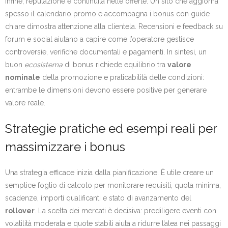
Infine, reputazione e continuità nelle offerte. Un sito che aggiorna
spesso il calendario promo e accompagna i bonus con guide
chiare dimostra attenzione alla clientela. Recensioni e feedback su
forum e social aiutano a capire come l’operatore gestisce
controversie, verifiche documentali e pagamenti. In sintesi, un
buon
ecosistema
di bonus richiede equilibrio tra
valore
nominale
della promozione e praticabilità delle condizioni:
entrambe le dimensioni devono essere positive per generare
valore reale.
Strategie pratiche ed esempi reali per
massimizzare i bonus
Una strategia efficace inizia dalla pianificazione. È utile creare un
semplice foglio di calcolo per monitorare requisiti, quota minima,
scadenze, importi qualificanti e stato di avanzamento del
rollover
. La scelta dei mercati è decisiva: prediligere eventi con
volatilità moderata e quote stabili aiuta a ridurre l’alea nei passaggi