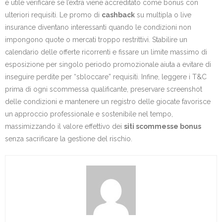
è utile verificare se l’extra viene accreditato come bonus con
ulteriori requisiti. Le promo di
cashback
su multipla o live
insurance diventano interessanti quando le condizioni non
impongono quote o mercati troppo restrittivi. Stabilire un
calendario delle offerte ricorrenti e fissare un limite massimo di
esposizione per singolo periodo promozionale aiuta a evitare di
inseguire perdite per “sbloccare” requisiti. Infine, leggere i T&C
prima di ogni scommessa qualificante, preservare screenshot
delle condizioni e mantenere un registro delle giocate favorisce
un approccio professionale e sostenibile nel tempo,
massimizzando il valore effettivo dei
siti scommesse bonus
senza sacrificare la gestione del rischio.