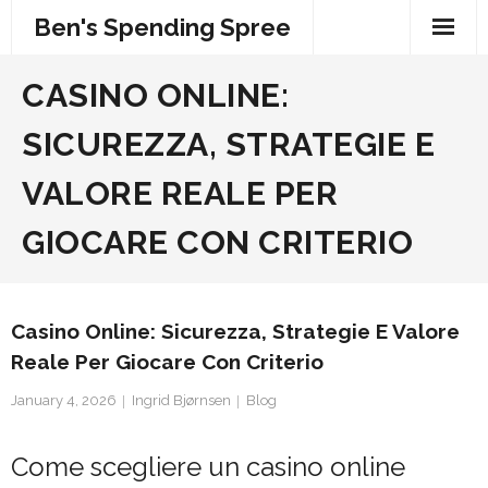
Skip
Ben's Spending Spree
to
content
CASINO ONLINE:
SICUREZZA, STRATEGIE E
VALORE REALE PER
GIOCARE CON CRITERIO
Casino Online: Sicurezza, Strategie E Valore
Reale Per Giocare Con Criterio
January 4, 2026
Ingrid Bjørnsen
Blog
Come scegliere un casino online