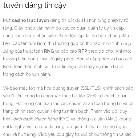
tuyến đáng tin cậy
Một
casino trực tuyến
đáng tin bắt đầu từ nền tảng pháp lý rõ
ràng. Giấy phép vận hành do các cơ quan quản lý uy tín cấp,
cùng các chứng nhận kiểm định độc lập, là lớp bảo chứng đầu
tiên. Các tên tuổi kiểm thử thường gặp có thể xác minh tính
công
bằng
của thuật toán
RNG
và báo cáo
RTP
theo trò chơi. Khi một
thương hiệu công khai số giấy phép, đơn vị cấp phép và báo cáo
kiểm toán theo định kỳ, đó là tín hiệu cho thấy sự minh bạch
trong cách họ vận hành.
Về bảo mật, lớp mã hóa đường truyền (SSL/TLS), chính sách bảo
vệ dữ liệu, cùng lựa chọn xác thực hai lớp (2FA) là tiêu chí quan
trọng. Hệ thống cần tuân thủ các chuẩn về an toàn thông tin và có
trang chính sách quyền riêng tư minh bạch. Thêm vào đó, quy
trình
định danh khách hàng
(KYC) và chống rửa tiền (AML) không
chỉ là nghĩa vụ, mà còn là hàng rào giảm thiểu rủi ro cho người
chơi và hệ thống. Việc yêu cầu giấy tờ, đối chiếu thông tin và xác