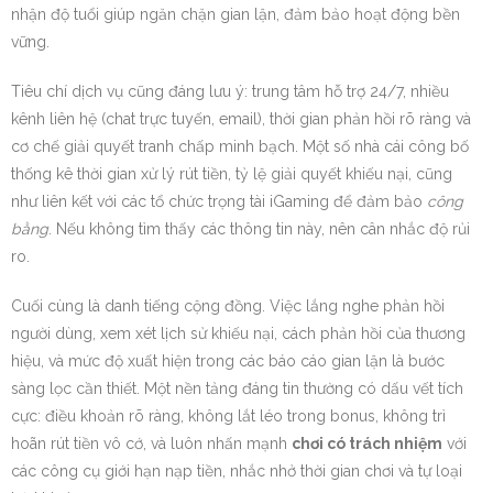
nhận độ tuổi giúp ngăn chặn gian lận, đảm bảo hoạt động bền
vững.
Tiêu chí dịch vụ cũng đáng lưu ý: trung tâm hỗ trợ 24/7, nhiều
kênh liên hệ (chat trực tuyến, email), thời gian phản hồi rõ ràng và
cơ chế giải quyết tranh chấp minh bạch. Một số nhà cái công bố
thống kê thời gian xử lý rút tiền, tỷ lệ giải quyết khiếu nại, cũng
như liên kết với các tổ chức trọng tài iGaming để đảm bảo
công
bằng
. Nếu không tìm thấy các thông tin này, nên cân nhắc độ rủi
ro.
Cuối cùng là danh tiếng cộng đồng. Việc lắng nghe phản hồi
người dùng, xem xét lịch sử khiếu nại, cách phản hồi của thương
hiệu, và mức độ xuất hiện trong các báo cáo gian lận là bước
sàng lọc cần thiết. Một nền tảng đáng tin thường có dấu vết tích
cực: điều khoản rõ ràng, không lắt léo trong bonus, không trì
hoãn rút tiền vô cớ, và luôn nhấn mạnh
chơi có trách nhiệm
với
các công cụ giới hạn nạp tiền, nhắc nhở thời gian chơi và tự loại