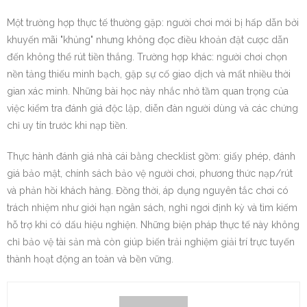
Một trường hợp thực tế thường gặp: người chơi mới bị hấp dẫn bởi
khuyến mãi "khủng" nhưng không đọc điều khoản đặt cược dẫn
đến không thể rút tiền thắng. Trường hợp khác: người chơi chọn
nền tảng thiếu minh bạch, gặp sự cố giao dịch và mất nhiều thời
gian xác minh. Những bài học này nhắc nhở tầm quan trọng của
việc kiểm tra đánh giá độc lập, diễn đàn người dùng và các chứng
chỉ uy tín trước khi nạp tiền.
Thực hành đánh giá nhà cái bằng checklist gồm: giấy phép, đánh
giá bảo mật, chính sách bảo vệ người chơi, phương thức nạp/rút
và phản hồi khách hàng. Đồng thời, áp dụng nguyên tắc chơi có
trách nhiệm như giới hạn ngân sách, nghỉ ngơi định kỳ và tìm kiếm
hỗ trợ khi có dấu hiệu nghiện. Những biện pháp thực tế này không
chỉ bảo vệ tài sản mà còn giúp biến trải nghiệm giải trí trực tuyến
thành hoạt động an toàn và bền vững.