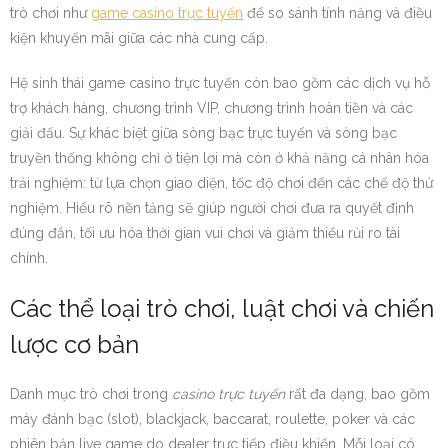
trò chơi như
game casino trực tuyến
để so sánh tính năng và điều
kiện khuyến mãi giữa các nhà cung cấp.
Hệ sinh thái game casino trực tuyến còn bao gồm các dịch vụ hỗ
trợ khách hàng, chương trình VIP, chương trình hoàn tiền và các
giải đấu. Sự khác biệt giữa sòng bạc trực tuyến và sòng bạc
truyền thống không chỉ ở tiện lợi mà còn ở khả năng cá nhân hóa
trải nghiệm: từ lựa chọn giao diện, tốc độ chơi đến các chế độ thử
nghiệm. Hiểu rõ nền tảng sẽ giúp người chơi đưa ra quyết định
đúng đắn, tối ưu hóa thời gian vui chơi và giảm thiểu rủi ro tài
chính.
Các thể loại trò chơi, luật chơi và chiến
lược cơ bản
Danh mục trò chơi trong
casino trực tuyến
rất đa dạng, bao gồm
máy đánh bạc (slot), blackjack, baccarat, roulette, poker và các
phiên bản live game do dealer trực tiếp điều khiển. Mỗi loại có