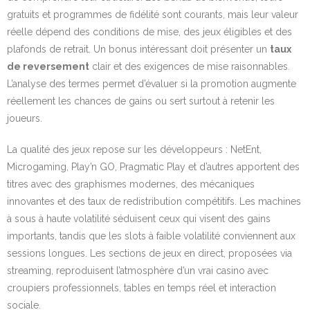
gratuits et programmes de fidélité sont courants, mais leur valeur
réelle dépend des conditions de mise, des jeux éligibles et des
plafonds de retrait. Un bonus intéressant doit présenter un
taux
de reversement
clair et des exigences de mise raisonnables.
L’analyse des termes permet d’évaluer si la promotion augmente
réellement les chances de gains ou sert surtout à retenir les
joueurs.
La qualité des jeux repose sur les développeurs : NetEnt,
Microgaming, Play’n GO, Pragmatic Play et d’autres apportent des
titres avec des graphismes modernes, des mécaniques
innovantes et des taux de redistribution compétitifs. Les machines
à sous à haute volatilité séduisent ceux qui visent des gains
importants, tandis que les slots à faible volatilité conviennent aux
sessions longues. Les sections de jeux en direct, proposées via
streaming, reproduisent l’atmosphère d’un vrai casino avec
croupiers professionnels, tables en temps réel et interaction
sociale.