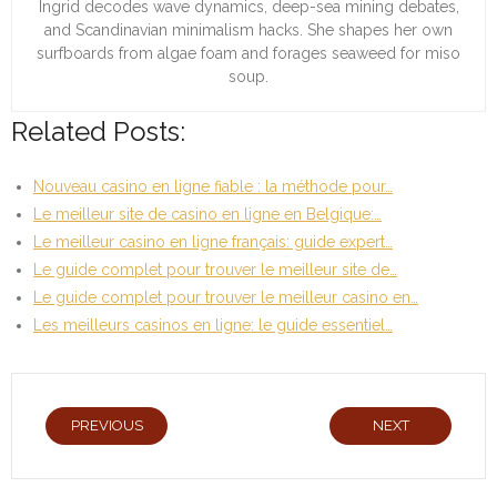
Ingrid decodes wave dynamics, deep-sea mining debates,
and Scandinavian minimalism hacks. She shapes her own
surfboards from algae foam and forages seaweed for miso
soup.
Related Posts:
Nouveau casino en ligne fiable : la méthode pour…
Le meilleur site de casino en ligne en Belgique:…
Le meilleur casino en ligne français: guide expert…
Le guide complet pour trouver le meilleur site de…
Le guide complet pour trouver le meilleur casino en…
Les meilleurs casinos en ligne: le guide essentiel…
PREVIOUS
NEXT