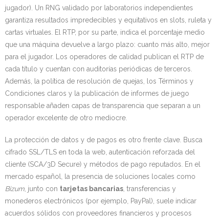
jugador). Un RNG validado por laboratorios independientes
garantiza resultados impredecibles y equitativos en slots, ruleta y
cartas virtuales. El RTP, por su parte, indica el porcentaje medio
que una máquina devuelve a largo plazo: cuanto más alto, mejor
para el jugador. Los operadores de calidad publican el RTP de
cada título y cuentan con auditorías periódicas de terceros.
Además, la política de resolución de quejas, los Términos y
Condiciones claros y la publicación de informes de juego
responsable añaden capas de transparencia que separan a un
operador excelente de otro mediocre.
La protección de datos y de pagos es otro frente clave. Busca
cifrado SSL/TLS en toda la web, autenticación reforzada del
cliente (SCA/3D Secure) y métodos de pago reputados. En el
mercado español, la presencia de soluciones locales como
Bizum
, junto con
tarjetas bancarias
, transferencias y
monederos electrónicos (por ejemplo, PayPal), suele indicar
acuerdos sólidos con proveedores financieros y procesos