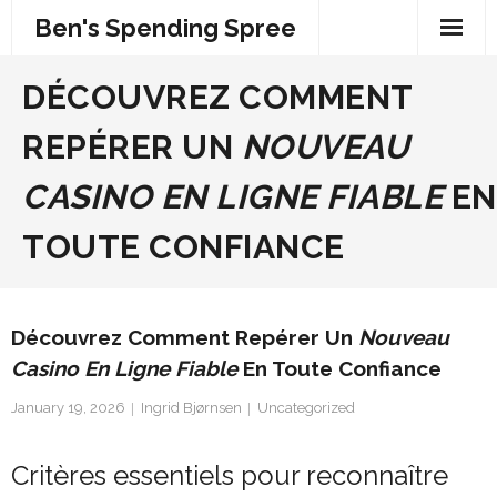
Skip
Ben's Spending Spree
to
content
DÉCOUVREZ COMMENT
REPÉRER UN
NOUVEAU
CASINO EN LIGNE FIABLE
EN
TOUTE CONFIANCE
Découvrez Comment Repérer Un
Nouveau
Casino En Ligne Fiable
En Toute Confiance
January 19, 2026
Ingrid Bjørnsen
Uncategorized
Critères essentiels pour reconnaître