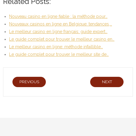
Related Posts:
Nouveau casino en ligne fiable : la méthode pour…
Nouveaux casinos en ligne en Belgique: tendances,…
Le meilleur casino en ligne français: guide expert…
Le guide complet pour trouver le meilleur casino en…
Le meilleur casino en ligne: méthode infaillible…
Le guide complet pour trouver le meilleur site de…
PREVIOUS
NEXT