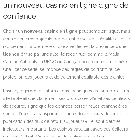
un nouveau casino en ligne digne de
confiance
Choisir un
nouveau casino en ligne
peut sembler risqué, mais
certains critères objectifs permettent d’évaluer la fiabilité d’un site
rapidement. La première chose à vérifier est la présence d’une
licence
émise par une autorité reconnue (comme la Malta
Gaming Authority, la UKGC ou Curaçao pour certains marchés).
Une licence sérieuse impose des règles de conformité, de
protection des joueurs et de traitement équitable des plaintes.
Ensuite, regarder les informations techniques est primordial : un
site fiable affiche clairement ses protocoles
SSL
et ses certificats
de sécurité, signe que les données personnelles et financières
sont chiffrées. La transparence sur les fournisseurs de jeux et la
publication des taux de retour au joueur (
RTP
) sont d’autres
indicateurs importants. Les casinos travaillant avec des éditeurs
réputés (NetEnt, Microgaming, Evolution, etc.) offrent