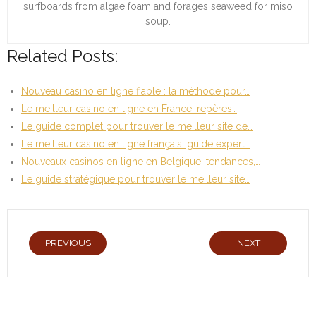
surfboards from algae foam and forages seaweed for miso
soup.
Related Posts:
Nouveau casino en ligne fiable : la méthode pour…
Le meilleur casino en ligne en France: repères…
Le guide complet pour trouver le meilleur site de…
Le meilleur casino en ligne français: guide expert…
Nouveaux casinos en ligne en Belgique: tendances,…
Le guide stratégique pour trouver le meilleur site…
PREVIOUS
NEXT