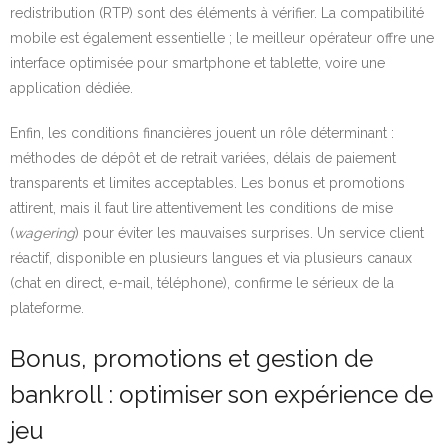
redistribution (RTP) sont des éléments à vérifier. La compatibilité
mobile est également essentielle ; le meilleur opérateur offre une
interface optimisée pour smartphone et tablette, voire une
application dédiée.
Enfin, les conditions financières jouent un rôle déterminant :
méthodes de dépôt et de retrait variées, délais de paiement
transparents et limites acceptables. Les bonus et promotions
attirent, mais il faut lire attentivement les conditions de mise
(
wagering
) pour éviter les mauvaises surprises. Un service client
réactif, disponible en plusieurs langues et via plusieurs canaux
(chat en direct, e-mail, téléphone), confirme le sérieux de la
plateforme.
Bonus, promotions et gestion de
bankroll : optimiser son expérience de
jeu