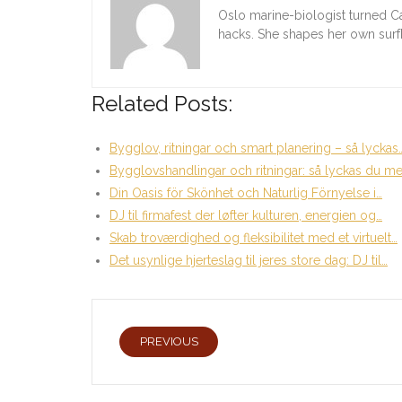
Oslo marine-biologist turned C
hacks. She shapes her own sur
Related Posts:
Bygglov, ritningar och smart planering – så lyckas
Bygglovshandlingar och ritningar: så lyckas du m
Din Oasis för Skönhet och Naturlig Förnyelse i…
DJ til firmafest der løfter kulturen, energien og…
Skab troværdighed og fleksibilitet med et virtuelt…
Det usynlige hjerteslag til jeres store dag: DJ til…
PREVIOUS