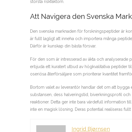
största riskfaktorn.
Att Navigera den Svenska Mark
Den svenska marknaden för forskningspeptider är kompl
är fullt lagligt att inneha och importera många pept
Därför är kunskap din bästa försvar.
För den som är intresserad av äkta och analyserade pro
erbjuda ett kuratert utbud av högkvalitativa peptider 
oseriösa återförsäljare som prioriterar kvantitet framfö
Bortom valet av leverantör handlar det om att bygga e
substansen, dess halveringstid, biverkningsprofil och
reaktioner. Detta ger inte bara värdefull information ti
inte en magisk lösning. Deras potential realiseras full
Ingrid Bjørnsen