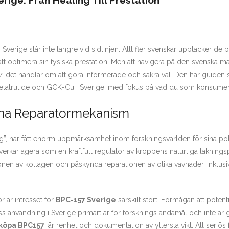
erige: Från Healing Till Prestation
 Sverige står inte längre vid sidlinjen. Allt fler svenskar upptäcker d
l att optimera sin fysiska prestation. Men att navigera på den svenska ma
r
; det handlar om att göra informerade och säkra val. Den här guiden syft
etatrutide och GCK-Cu i Sverige, med fokus på vad du som konsumen
gna Reparatormekanism
yg”, har fått enorm uppmärksamhet inom forskningsvärlden för sina po
rkar agera som en kraftfull regulator av kroppens naturliga läkningsp
onen av kollagen och påskynda reparationen av olika vävnader, inklusi
 är intresset för
BPC-157 Sverige
särskilt stort. Förmågan att potent
ss användning i Sverige primärt är för forsknings ändamål och inte ä
köpa BPC157
, är renhet och dokumentation av yttersta vikt. All seriös