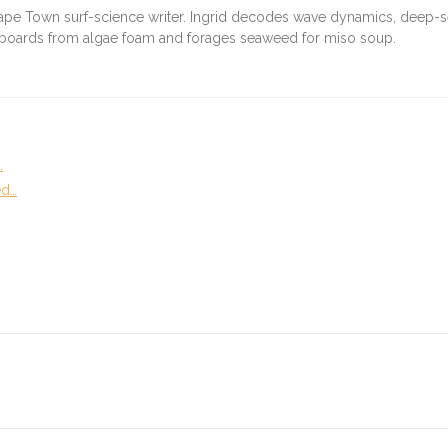
ape Town surf-science writer. Ingrid decodes wave dynamics, deep-
fboards from algae foam and forages seaweed for miso soup.
…
ed…