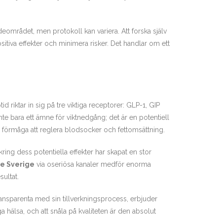
området, men protokoll kan variera. Att forska själv
itiva effekter och minimera risker. Det handlar om ett
 riktar in sig på tre viktiga receptorer: GLP-1, GIP
nte bara ett ämne för viktnedgång; det är en potentiell
s förmåga att reglera blodsocker och fettomsättning.
ring dess potentiella effekter har skapat en stor
de Sverige
via oseriösa kanaler medför enorma
sultat.
ransparenta med sin tillverkningsprocess, erbjuder
ga hälsa, och att snåla på kvaliteten är den absolut