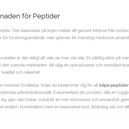
naden för Peptider
ex. Den balanserar på linjen mellan ett genuint intresse från biohacke
ider för forskningsändamål, men gränsen till mänsklig medicinsk använ
dukter är det viktigt att veta var man ska leta. En pålitlig aktör på m
till den svenska marknaden. Att välja en specialiserad och renodlad lev
r kvalitet och säkerhet.
n holistisk förståelse. Innan du bestämmer dig för att
köpa peptider 
 optimala administrationssätt. Dokumentera din process; håll en loggbo
ll dig själv utan bidrar också till en mer informerad och ansvarsfull ge
t ut endast i kombination med en balanserad kost, tillräcklig vila och et