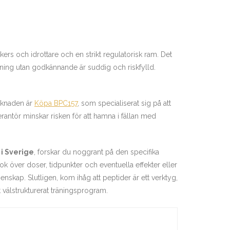
rs och idrottare och en strikt regulatorisk ram. Det
dning utan godkännande är suddig och riskfylld.
arknaden är
Köpa BPC157
, som specialiserat sig på att
erantör minskar risken för att hamna i fällan med
i Sverige
, forskar du noggrant på den specifika
k över doser, tidpunkter och eventuella effekter eller
menskap. Slutligen, kom ihåg att peptider är ett verktyg,
t välstrukturerat träningsprogram.