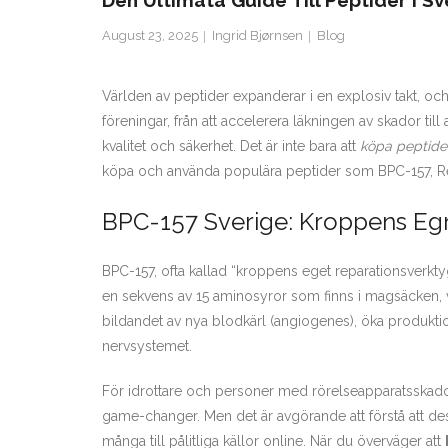
Den Ultimata Guide Till Peptider I Sv
August 23, 2025
Ingrid Bjørnsen
Blog
Världen av peptider expanderar i en explosiv takt, och
föreningar, från att accelerera läkningen av skador til
kvalitet och säkerhet. Det är inte bara att
köpa peptide
köpa och använda populära peptider som BPC-157, R
BPC-157 Sverige: Kroppens E
BPC-157, ofta kallad “kroppens eget reparationsverkt
en sekvens av 15 aminosyror som finns i magsäcken, ve
bildandet av nya blodkärl (angiogenes), öka produkti
nervsystemet.
För idrottare och personer med rörelseapparatsskador
game-changer. Men det är avgörande att förstå att de
många till pålitliga källor online. När du överväger att