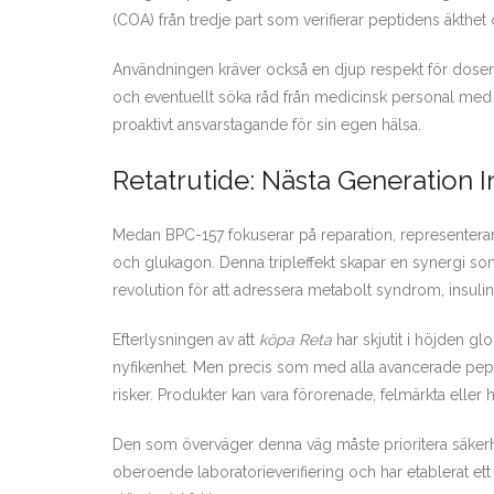
(COA) från tredje part som verifierar peptidens äkthet
Användningen kräver också en djup respekt för doserin
och eventuellt söka råd från medicinsk personal med k
proaktivt ansvarstagande för sin egen hälsa.
Retatrutide: Nästa Generation
Medan BPC-157 fokuserar på reparation, representerar R
och glukagon. Denna tripleffekt skapar en synergi som ä
revolution för att adressera metabolt syndrom, insuli
Efterlysningen av att
köpa Reta
har skjutit i höjden gl
nyfikenhet. Men precis som med alla avancerade peptid
risker. Produkter kan vara förorenade, felmärkta eller hel
Den som överväger denna väg måste prioritera säkerhet
oberoende laboratorieverifiering och har etablerat ett s