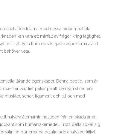
e potentiella fördelarna med dessa biokompatibla
rknaden kan vara ett minfält av frågor kring laglighet,
ar till att lyfta fram de viktigaste aspekterna av att
t behöver veta.
tentiella läkande egenskaper. Denna peptid, som är
rocesser. Studier pekar på att den kan stimulera
ve muskler, senor, ligament och till och med
iellt halvera återhämtningstiden från en skada är en
r godkänt som humanläkemedel. Trots detta söker sig
 försäljning bör erbjuda detaljerade analyscertifikat