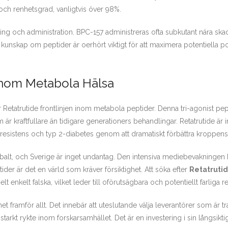
 och renhetsgrad, vanligtvis över 98%.
g och administration. BPC-157 administreras ofta subkutant nära skade
unskap om peptider är oerhört viktigt för att maximera potentiella pos
 Inom Metabola Hälsa
etatrutide frontlinjen inom metabola peptider. Denna tri-agonist peptid
r kraftfullare än tidigare generationers behandlingar. Retatrutide är i
nresistens och typ 2-diabetes genom att dramatiskt förbättra kroppen
obalt, och Sverige är inget undantag. Den intensiva mediebevakningen k
er är det en värld som kräver försiktighet. Att söka efter
Retatruti
t enkelt falska, vilket leder till oförutsägbara och potentiellt farliga re
 framför allt. Det innebär att uteslutande välja leverantörer som är t
tarkt rykte inom forskarsamhället. Det är en investering i sin långsikti