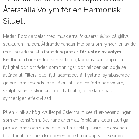
Återställa Volym för en Harmonisk
Siluett
Medan Botox arbetar med musklerna, fokuserar
fillers
på själva
strukturen i huden. Åldrande handlar inte bara om rynkor; en av de
mest betydelsefulla förändringarna är
förlusten av volym
.
Kindbenen blir mindre framträdande, läpparna kan tappa sin
fyllighet och områden som tinningar och händer kan börja se
avtärda ut. Fillers, eller fyllnadsmedel, är hyaluronsyrabaserade
geléer som används för att återställa denna förlorade volym,
skulptura ansiktskonturer och fylla ut djupare fåror på ett
synnerligen effektivt sätt.
På en klinik av hög kvalitet på Östermalm ses filler-behandlingar
som en konstform. Det handlar om att förstå ansiktets naturliga
proportioner och skapa balans. En skicklig läkare kan använda
filler för att förstärka kindbenen för ett mer upplyft utseende,