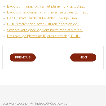
Bygglov, ritningar och smart planering – så lyckas…
Bygglovshandlingar och ritningar: så lyckas du med…
Den Ultimata Guide till Peptider i Sverige: Från…
DJ til firmafest der løfter kulturen, energien og…
Skab troværdighed og fleksibilitet med et virtuelt…
Det usynlige hjerteslag til jeres store dag: DJ til…
PREVIOUS
NEXT
Let’s work together:
Whinsise5064@outlook.com