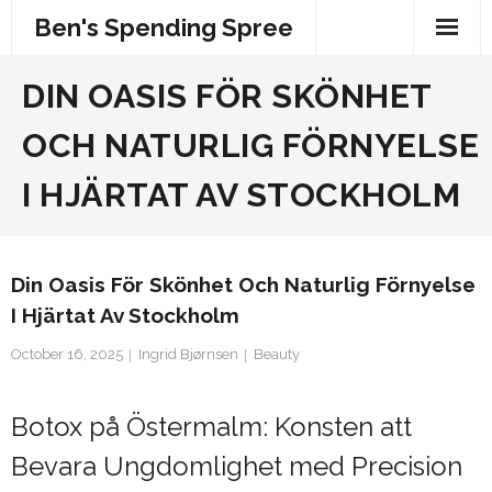
Skip
Ben's Spending Spree
to
content
DIN OASIS FÖR SKÖNHET
OCH NATURLIG FÖRNYELSE
I HJÄRTAT AV STOCKHOLM
Din Oasis För Skönhet Och Naturlig Förnyelse
I Hjärtat Av Stockholm
October 16, 2025
Ingrid Bjørnsen
Beauty
Botox på Östermalm: Konsten att
Bevara Ungdomlighet med Precision