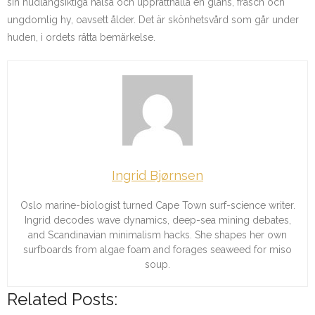
sin hudlångsiktiga hälsa och upprätthålla en glans, fräsch och
ungdomlig hy, oavsett ålder. Det är skönhetsvård som går under
huden, i ordets rätta bemärkelse.
Ingrid Bjørnsen
Oslo marine-biologist turned Cape Town surf-science writer.
Ingrid decodes wave dynamics, deep-sea mining debates,
and Scandinavian minimalism hacks. She shapes her own
surfboards from algae foam and forages seaweed for miso
soup.
Related Posts: