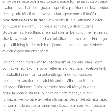
en av de renaste och mest koncentrerade formerna av stabiliserad
hyaluronsyra. När den injiceras i specifika punkter i ansiktet sprider
den sig inte för att skapa volym, utan agerar som ett kraftfullt
biodrivmedel för huden
. Den binder till sig vattenmolekyler
och utlöser en kraftfull process som återupplivar hudens
stödjevävnad. Resultatet är en hud som är betydligt mer hydrerad,
sträckare, elastisk och med en förbättrad ton och textur. Fina linjer,
speciellt kring kinder och hals, jämnas ut som en positiv bieffekt
av den ökade hudens spänst.
Behandlingen med Profhilo i Stockholm är populär bland dem
som söker ett ”skönhetsglas” eller en non-surgical facelift-effekt.
Protokollet innefattar två behandlingar med fyra veckors
mellanrum, varefter resultatet förväntas hålla i upp till sex
månader. Eftersom Profhilo arbetar med att förnya hudens
grundläggande struktur, blir effekten ofta mer synlig och
förbättrad veckorna efter behandlingarna. Det är det ultimata valet
för den moderna stadsmänniskan i Stockholm som vill investera i