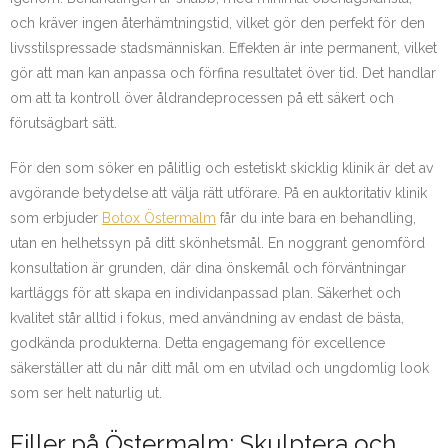
och kräver ingen återhämtningstid, vilket gör den perfekt för den
livsstilspressade stadsmänniskan. Effekten är inte permanent, vilket
gör att man kan anpassa och förfina resultatet över tid. Det handlar
om att ta kontroll över åldrandeprocessen på ett säkert och
förutsägbart sätt.
För den som söker en pålitlig och estetiskt skicklig klinik är det av
avgörande betydelse att välja rätt utförare. På en auktoritativ klinik
som erbjuder
Botox Östermalm
får du inte bara en behandling,
utan en helhetssyn på ditt skönhetsmål. En noggrant genomförd
konsultation är grunden, där dina önskemål och förväntningar
kartläggs för att skapa en individanpassad plan. Säkerhet och
kvalitet står alltid i fokus, med användning av endast de bästa,
godkända produkterna. Detta engagemang för excellence
säkerställer att du når ditt mål om en utvilad och ungdomlig look
som ser helt naturlig ut.
Filler på Östermalm: Skulptera och