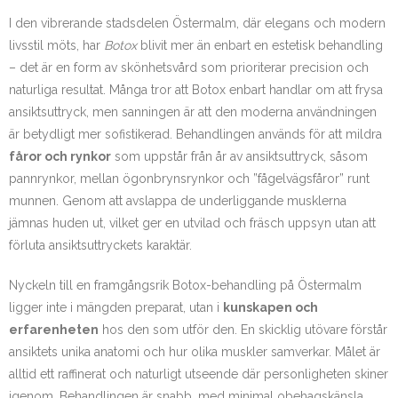
I den vibrerande stadsdelen Östermalm, där elegans och modern
livsstil möts, har
Botox
blivit mer än enbart en estetisk behandling
– det är en form av skönhetsvård som prioriterar precision och
naturliga resultat. Många tror att Botox enbart handlar om att frysa
ansiktsuttryck, men sanningen är att den moderna användningen
är betydligt mer sofistikerad. Behandlingen används för att mildra
fåror och rynkor
som uppstår från år av ansiktsuttryck, såsom
pannrynkor, mellan ögonbrynsrynkor och ”fågelvägsfåror” runt
munnen. Genom att avslappa de underliggande musklerna
jämnas huden ut, vilket ger en utvilad och fräsch uppsyn utan att
förluta ansiktsuttryckets karaktär.
Nyckeln till en framgångsrik Botox-behandling på Östermalm
ligger inte i mängden preparat, utan i
kunskapen och
erfarenheten
hos den som utför den. En skicklig utövare förstår
ansiktets unika anatomi och hur olika muskler samverkar. Målet är
alltid ett raffinerat och naturligt utseende där personligheten skiner
igenom. Behandlingen är snabb, med minimal obehagskänsla,