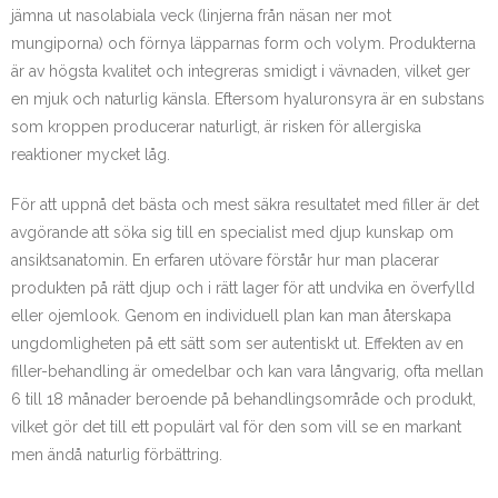
jämna ut nasolabiala veck (linjerna från näsan ner mot
mungiporna) och förnya läpparnas form och volym. Produkterna
är av högsta kvalitet och integreras smidigt i vävnaden, vilket ger
en mjuk och naturlig känsla. Eftersom hyaluronsyra är en substans
som kroppen producerar naturligt, är risken för allergiska
reaktioner mycket låg.
För att uppnå det bästa och mest säkra resultatet med filler är det
avgörande att söka sig till en specialist med djup kunskap om
ansiktsanatomin. En erfaren utövare förstår hur man placerar
produkten på rätt djup och i rätt lager för att undvika en överfylld
eller ojemlook. Genom en individuell plan kan man återskapa
ungdomligheten på ett sätt som ser autentiskt ut. Effekten av en
filler-behandling är omedelbar och kan vara långvarig, ofta mellan
6 till 18 månader beroende på behandlingsområde och produkt,
vilket gör det till ett populärt val för den som vill se en markant
men ändå naturlig förbättring.