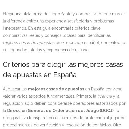
Elegir una plataforma de juego fiable y competitiva puede marcar
la diferencia entre una experiencia satisfactoria y problemas
innecesarios. En esta guía encontrarás criterios clave,
comparativas reales y consejos locales para identificar las
mejores casas de apuestas
en el mercado español, con enfoque
en seguridad, ofertas y experiencia de usuario.
Criterios para elegir las mejores casas
de apuestas en España
Al buscar las
mejores casas de apuestas
en España conviene
valorar varios aspectos fundamentales. Primero, la
licencia
y la
regulación: solo deben considerarse operadores autorizados por
la
Dirección General de Ordenación del Juego (DGOJ)
, lo
que garantiza transparencia en términos de protección al jugador,
procedimientos de verificación y resolución de conflictos. Otro