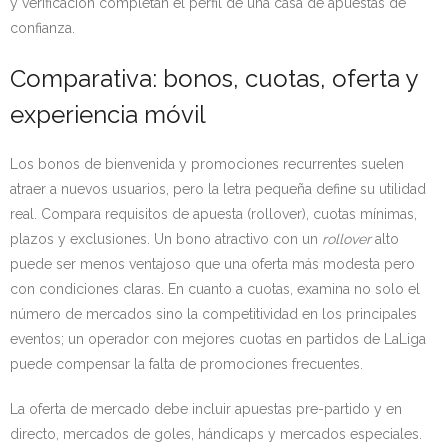
y verificación completan el perfil de una casa de apuestas de
confianza.
Comparativa: bonos, cuotas, oferta y
experiencia móvil
Los bonos de bienvenida y promociones recurrentes suelen
atraer a nuevos usuarios, pero la letra pequeña define su utilidad
real. Compara requisitos de apuesta (rollover), cuotas mínimas,
plazos y exclusiones. Un bono atractivo con un
rollover
alto
puede ser menos ventajoso que una oferta más modesta pero
con condiciones claras. En cuanto a cuotas, examina no solo el
número de mercados sino la competitividad en los principales
eventos; un operador con mejores cuotas en partidos de LaLiga
puede compensar la falta de promociones frecuentes.
La oferta de mercado debe incluir apuestas pre-partido y en
directo, mercados de goles, hándicaps y mercados especiales.