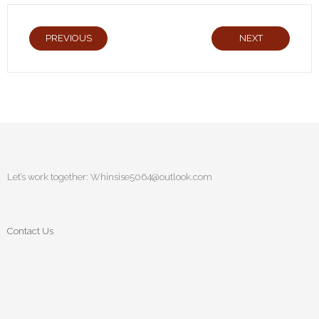
PREVIOUS
NEXT
Let’s work together:
Whinsise5064@outlook.com
Contact Us