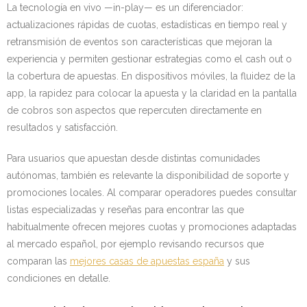
La tecnología en vivo —in-play— es un diferenciador:
actualizaciones rápidas de cuotas, estadísticas en tiempo real y
retransmisión de eventos son características que mejoran la
experiencia y permiten gestionar estrategias como el cash out o
la cobertura de apuestas. En dispositivos móviles, la fluidez de la
app, la rapidez para colocar la apuesta y la claridad en la pantalla
de cobros son aspectos que repercuten directamente en
resultados y satisfacción.
Para usuarios que apuestan desde distintas comunidades
autónomas, también es relevante la disponibilidad de soporte y
promociones locales. Al comparar operadores puedes consultar
listas especializadas y reseñas para encontrar las que
habitualmente ofrecen mejores cuotas y promociones adaptadas
al mercado español, por ejemplo revisando recursos que
comparan las
mejores casas de apuestas españa
y sus
condiciones en detalle.