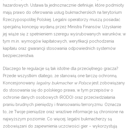
hazardowych. Ustawa ta jednoznacznie definiuje, które podmioty
mają prawo do oferowania usług bukmacherskich na terytorium
Rzeczypospolitej Polskiej. Legalni operatorzy muszą posiadać
specjalną koncesję wydaną przez Ministra Finansów. Uzyskanie
jej wiąże się z spełnieniem szeregu wyśrubowanych warunków, w
tym m.in. wymogów kapitałowych, weryfikacji pochodzenia
kapitału oraz gwarancji stosowania odpowiednich systemów
bezpieczeństwa.
Dlaczego te regulacje są tak istotne dla przeciętnego gracza?
Przede wszystkim dlatego, że stanowią one tarczę ochronną.
Koncesjonowany
legalny bukmacher w Polsce
jest zobowiązany
do stosowania się do polskiego prawa, w tym przepisów o
ochronie danych osobowych (RODO) oraz przeciwdziałania
praniu brudnych pieniędzy i finansowaniu terroryzmu. Oznacza
to, że Twoje pieniądze oraz wrażliwe informacje są chronione na
najwyższym poziomie. Co więcej, legalni bukmacherzy są
zobowiązani do zapewnienia uczciwości gier – wykorzystują