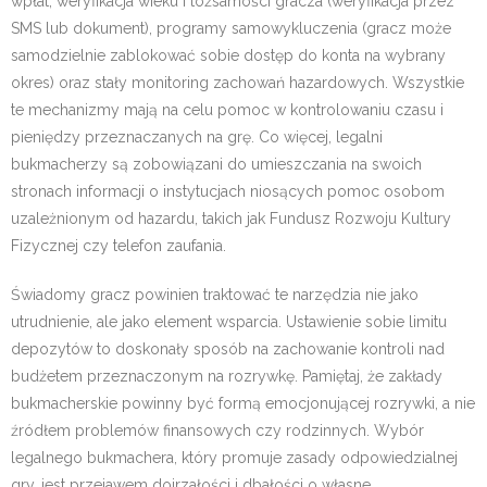
wpłat, weryfikacja wieku i tożsamości gracza (weryfikacja przez
SMS lub dokument), programy samowykluczenia (gracz może
samodzielnie zablokować sobie dostęp do konta na wybrany
okres) oraz stały monitoring zachowań hazardowych. Wszystkie
te mechanizmy mają na celu pomoc w kontrolowaniu czasu i
pieniędzy przeznaczanych na grę. Co więcej, legalni
bukmacherzy są zobowiązani do umieszczania na swoich
stronach informacji o instytucjach niosących pomoc osobom
uzależnionym od hazardu, takich jak Fundusz Rozwoju Kultury
Fizycznej czy telefon zaufania.
Świadomy gracz powinien traktować te narzędzia nie jako
utrudnienie, ale jako element wsparcia. Ustawienie sobie limitu
depozytów to doskonały sposób na zachowanie kontroli nad
budżetem przeznaczonym na rozrywkę. Pamiętaj, że zakłady
bukmacherskie powinny być formą emocjonującej rozrywki, a nie
źródłem problemów finansowych czy rodzinnych. Wybór
legalnego bukmachera, który promuje zasady odpowiedzialnej
gry, jest przejawem dojrzałości i dbałości o własne