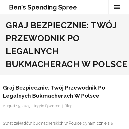
Skip
Ben's Spending Spree
to
content
GRAJ BEZPIECZNIE: TWÓJ
PRZEWODNIK PO
LEGALNYCH
BUKMACHERACH W POLSCE
Graj Bezpiecznie: Twój Przewodnik Po
Legalnych Bukmacherach W Polsce
August 15, 2025
Ingrid Bjørnsen
Blog
Świat zakładów bukmacherskich w Polsce dynamicznie się