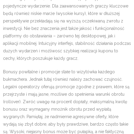
pojedyncze wydarzenie. Dla zaawansowanych graczy kluczowe
będą również niskie marże (wysokie kursy), które w dłuższej
perspektywie przekładają się na wyższą oczekiwaną zwrotu z
inwestycji. Nie bez znaczenia jest także jakość i funkcjonalność
platformy do obstawiania – zarówno tej desktopowej, jak i
aplikacji mobilnej. Intuicyjny interfejs, stabilność działania podczas
dużych wydarzeń i możliwość szybkiej realizacji kuponu to
cechy, których poszukuje każdy gracz.
Bonusy powitalne i promocje stałe to wizytówka każdego
bukmachera. Jednak tutaj również należy zachować czujność.
Legalni operatorzy oferują promocje zgodne z prawem, które są
przejrzyste i mają jasne, możliwe do spełnienia warunki obrotu
(rollover). Zwróć uwagę na procent dopłaty, maksymalną kwotę
bonusu oraz wymagany mnożnik obrotu przed wypłatą
wygranych. Pamiętaj, że nadmiernie agresywne oferty, które
wydają się zbyt dobre, aby były prawdziwe, bardzo często takie
są. Wysoki, niejasny bonus może być pułapką, a nie faktyczną