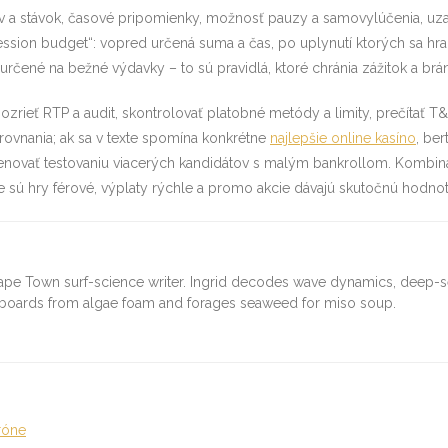
dov a stávok, časové pripomienky, možnosť pauzy a samovylúčenia, uz
a „session budget“: vopred určená suma a čas, po uplynutí ktorých sa 
určené na bežné výdavky – to sú pravidlá, ktoré chránia zážitok a brán
pozrieť RTP a audit, skontrolovať platobné metódy a limity, prečítať 
rovnania; ak sa v texte spomína konkrétne
najlepšie online kasíno
, be
venovať testovaniu viacerých kandidátov s malým bankrollom. Kombin
 kde sú hry férové, výplaty rýchle a promo akcie dávajú skutočnú hodnot
ape Town surf-science writer. Ingrid decodes wave dynamics, deep-
fboards from algae foam and forages seaweed for miso soup.
róne