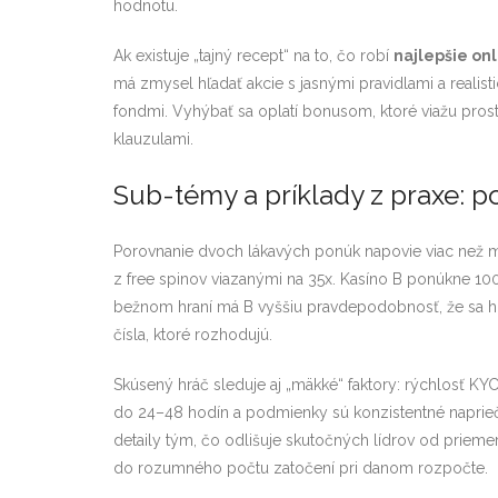
hodnotu.
Ak existuje „tajný recept“ na to, čo robí
najlepšie onl
má zmysel hľadať akcie s jasnými pravidlami a reali
fondmi. Vyhýbať sa oplatí bonusom, ktoré viažu prost
klauzulami.
Sub-témy a príklady z praxe: p
Porovnanie dvoch lákavých ponúk napovie viac než m
z free spinov viazanými na 35x. Kasíno B ponúkne 100
bežnom hraní má B vyššiu pravdepodobnosť, že sa hráč
čísla, ktoré rozhodujú.
Skúsený hráč sleduje aj „mäkké“ faktory: rýchlosť KY
do 24–48 hodín a podmienky sú konzistentné naprieč 
detaily tým, čo odlišuje skutočných lídrov od priemer
do rozumného počtu zatočení pri danom rozpočte.