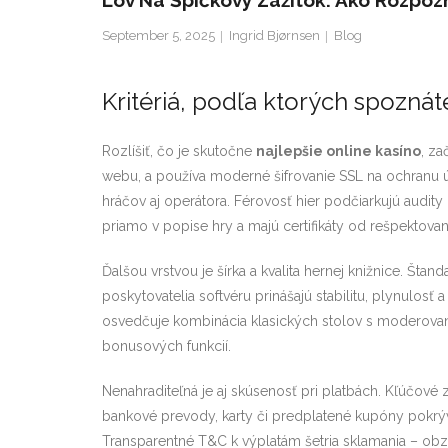
Lov Na Špičkový Zážitok: Ako Rozpozn
September 5, 2025
Ingrid Bjørnsen
Blog
Kritériá, podľa ktorých spoznát
Rozlíšiť, čo je skutočne
najlepšie online kasíno
, z
webu, a používa moderné šifrovanie SSL na ochranu úd
hráčov aj operátora. Férovosť hier podčiarkujú audit
priamo v popise hry a majú certifikáty od rešpektovan
Ďalšou vrstvou je šírka a kvalita hernej knižnice. Št
poskytovatelia softvéru prinášajú stabilitu, plynulos
osvedčuje kombinácia klasických stolov s moderovanými
bonusových funkcií.
Nenahraditeľná je aj skúsenosť pri platbách. Kľúčové 
bankové prevody, karty či predplatené kupóny pokrýva
Transparentné T&C k výplatám šetria sklamania – obzv