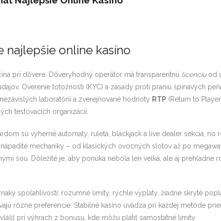
ať Najlepšie Online Kasíno
e najlepšie online kasíno
ačína pri dôvere. Dôveryhodný operátor má transparentnú
licenciu
od u
ajov. Overenie totožnosti (KYC) a zásady proti praniu špinavých peň
y nezávislých laboratórií a zverejňované hodnoty
RTP
(Return to Player
ých testovacích organizácií.
andardom sú výherné automaty, ruleta, blackjack a live dealer sekcia, 
ť a nápadité mechaniky – od klasických ovocných slotov až po megaways 
 šou. Dôležité je, aby ponuka nebola len veľká, ale aj prehľadne rozde
znaky spoľahlivosti: rozumné limity, rýchle výplaty, žiadne skryté po
jú rôzne preferencie. Stabilné kasíno uvádza pri každej metóde prie
lášť pri výhrach z bonusu, kde môžu platiť samostatné limity.