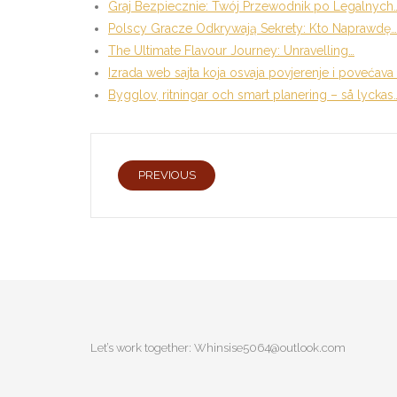
Graj Bezpiecznie: Twój Przewodnik po Legalnych
Polscy Gracze Odkrywają Sekrety: Kto Naprawdę…
The Ultimate Flavour Journey: Unravelling…
Izrada web sajta koja osvaja povjerenje i povećava
Bygglov, ritningar och smart planering – så lyckas
PREVIOUS
Let’s work together:
Whinsise5064@outlook.com