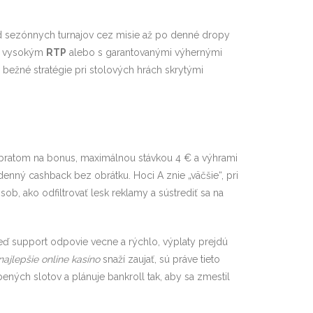
 Od sezónnych turnajov cez misie až po denné dropy
 s vysokým
RTP
alebo s garantovanými výhernými
bežné stratégie pri stolových hrách skrytými
obratom na bonus, maximálnou stávkou 4 € a výhrami
enný cashback bez obrátku. Hoci A znie „väčšie“, pri
b, ako odfiltrovať lesk reklamy a sústrediť sa na
Keď support odpovie vecne a rýchlo, výplaty prejdú
najlepšie online kasíno
snaží zaujať, sú práve tieto
bených slotov a plánuje bankroll tak, aby sa zmestil