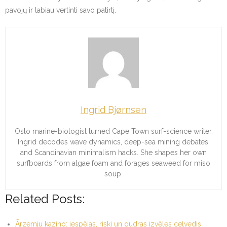
pavojų ir labiau vertinti savo patirtį.
Ingrid Bjørnsen
Oslo marine-biologist turned Cape Town surf-science writer.
Ingrid decodes wave dynamics, deep-sea mining debates,
and Scandinavian minimalism hacks. She shapes her own
surfboards from algae foam and forages seaweed for miso
soup.
Related Posts:
Ārzemju kazino: iespējas, riski un gudras izvēles ceļvedis