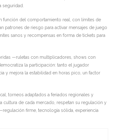
a seguridad.
 función del comportamiento real, con límites de
an patrones de riesgo para activar mensajes de juego
límites sanos y recompensas en forma de tickets para
bridas —ruletas con multiplicadores, shows con
democratiza la participación: tanto el jugador
ia y mejora la estabilidad en horas pico, un factor
al, torneos adaptados a feriados regionales y
a cultura de cada mercado, respetan su regulación y
 —regulación firme, tecnología sólida, experiencia