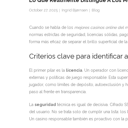
Lo Que Realmente Distingue A Los M
October 27, 2025
Ingrid Bjørnsen
Blog
Cuando se habla de los
mejores casinos online del
normas estrictas de seguridad, licencias sólidas, pa
forma más eficaz de separar el brillo superficial de la 
Criterios clave para identifica
El primer pilar es la
licencia
. Un operador con licen
externas y políticas de juego responsable. Esta super
jugador, como límites de depósito, autoexclusión y 
paso al frente en transparencia.
La
seguridad
técnica es igual de decisiva. Cifrado
del usuario. No se trata solo de cumplir una lista: l
Un casino responsable también es proactivo con la pri