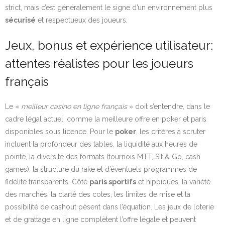
strict, mais c’est généralement le signe d’un environnement plus
sécurisé
et respectueux des joueurs.
Jeux, bonus et expérience utilisateur:
attentes réalistes pour les joueurs
français
Le «
meilleur casino en ligne français
» doit s’entendre, dans le
cadre légal actuel, comme la meilleure offre en poker et paris
disponibles sous licence. Pour le
poker
, les critères à scruter
incluent la profondeur des tables, la liquidité aux heures de
pointe, la diversité des formats (tournois MTT, Sit & Go, cash
games), la structure du rake et d’éventuels programmes de
fidélité transparents. Côté
paris sportifs
et hippiques, la variété
des marchés, la clarté des cotes, les limites de mise et la
possibilité de cashout pèsent dans l’équation. Les jeux de loterie
et de grattage en ligne complètent l’offre légale et peuvent