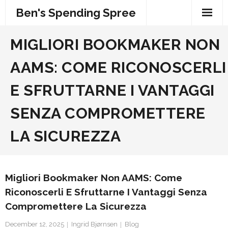
Skip
Ben's Spending Spree
to
content
MIGLIORI BOOKMAKER NON
AAMS: COME RICONOSCERLI
E SFRUTTARNE I VANTAGGI
SENZA COMPROMETTERE
LA SICUREZZA
Migliori Bookmaker Non AAMS: Come
Riconoscerli E Sfruttarne I Vantaggi Senza
Compromettere La Sicurezza
December 12, 2025
Ingrid Bjørnsen
Blog