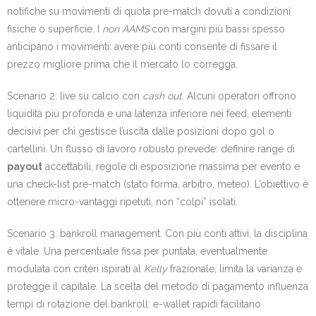
notifiche su movimenti di quota pre-match dovuti a condizioni
fisiche o superficie. I
non AAMS
con margini più bassi spesso
anticipano i movimenti: avere più conti consente di fissare il
prezzo migliore prima che il mercato lo corregga.
Scenario 2: live su calcio con
cash out
. Alcuni operatori offrono
liquidità più profonda e una latenza inferiore nei feed, elementi
decisivi per chi gestisce l’uscita dalle posizioni dopo gol o
cartellini. Un flusso di lavoro robusto prevede: definire range di
payout
accettabili, regole di esposizione massima per evento e
una check-list pre-match (stato forma, arbitro, meteo). L’obiettivo è
ottenere micro-vantaggi ripetuti, non “colpi” isolati.
Scenario 3: bankroll management. Con più conti attivi, la disciplina
è vitale. Una percentuale fissa per puntata, eventualmente
modulata con criteri ispirati al
Kelly
frazionale, limita la varianza e
protegge il capitale. La scelta del metodo di pagamento influenza
tempi di rotazione del bankroll: e-wallet rapidi facilitano