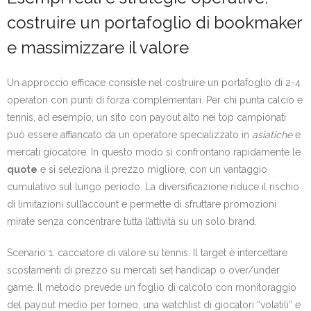
costruire un portafoglio di bookmaker
e massimizzare il valore
Un approccio efficace consiste nel costruire un portafoglio di 2-4
operatori con punti di forza complementari. Per chi punta calcio e
tennis, ad esempio, un sito con payout alto nei top campionati
può essere affiancato da un operatore specializzato in
asiatiche
e
mercati giocatore. In questo modo si confrontano rapidamente le
quote
e si seleziona il prezzo migliore, con un vantaggio
cumulativo sul lungo periodo. La diversificazione riduce il rischio
di limitazioni sull’account e permette di sfruttare promozioni
mirate senza concentrare tutta l’attività su un solo brand.
Scenario 1: cacciatore di valore su tennis. Il target è intercettare
scostamenti di prezzo su mercati set handicap o over/under
game. Il metodo prevede un foglio di calcolo con monitoraggio
del payout medio per torneo, una watchlist di giocatori “volatili” e